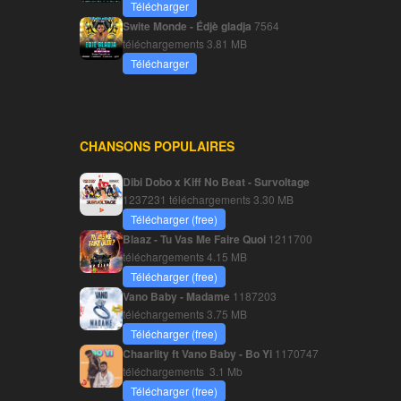
Télécharger
Swite Monde - Édjè gladja
7564
téléchargements
3.81 MB
Télécharger
CHANSONS POPULAIRES
Dibi Dobo x Kiff No Beat - Survoltage
1237231 téléchargements
3.30 MB
Télécharger (free)
Blaaz - Tu Vas Me Faire Quoi
1211700
téléchargements
4.15 MB
Télécharger (free)
Vano Baby - Madame
1187203
téléchargements
3.75 MB
Télécharger (free)
Chaarlity ft Vano Baby - Bo Yi
1170747
téléchargements
3.1 Mb
Télécharger (free)