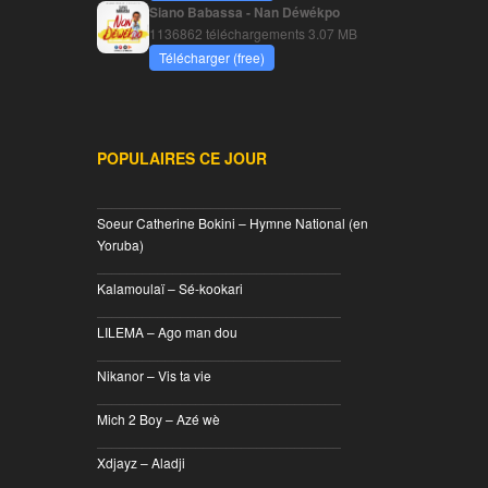
Siano Babassa - Nan Déwékpo
1136862 téléchargements
3.07 MB
Télécharger (free)
POPULAIRES CE JOUR
________________________________
Soeur Catherine Bokini – Hymne National (en
Yoruba)
________________________________
Kalamoulaï – Sé-kookari
________________________________
LILEMA – Ago man dou
________________________________
Nikanor – Vis ta vie
________________________________
Mich 2 Boy – Azé wè
________________________________
Xdjayz – Aladji
________________________________