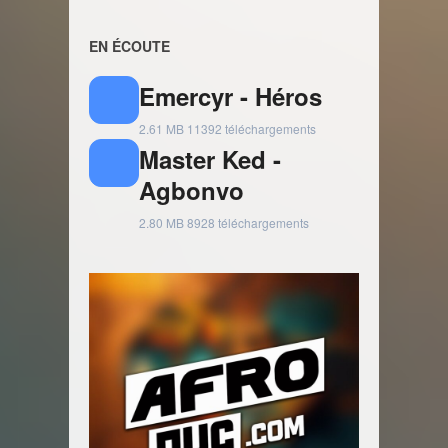
EN ÉCOUTE
Emercyr - Héros
2.61 MB
11392 téléchargements
Master Ked -
Agbonvo
2.80 MB
8928 téléchargements