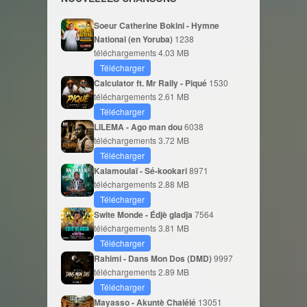
Soeur Catherine Bokini - Hymne
National (en Yoruba)
1238
téléchargements
4.03 MB
Télécharger
Calculator ft. Mr Rally - Piqué
1530
téléchargements
2.61 MB
Télécharger
LILEMA - Ago man dou
6038
téléchargements
3.72 MB
Télécharger
Kalamoulaï - Sé-kookari
8971
téléchargements
2.88 MB
Télécharger
Swite Monde - Édjè gladja
7564
téléchargements
3.81 MB
Télécharger
Rahimi - Dans Mon Dos (DMD)
9997
téléchargements
2.89 MB
Télécharger
Mayasso - Akuntè Chalélé
13051