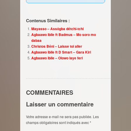
Contenus Similaires :
Mayasso – Assôgba détchi-tchi
Agbaawo ibile ft Badmus – Mo soro mo
dabaa
Christos Béni – Laisse toi aller
Agbaawo ibile ft D Smart – Gara Kiri
Agbaawo ibile – Olowo laye feri
COMMENTAIRES
Laisser un commentaire
Votre adresse e-mail ne sera pas publiée.
Les
champs obligatoires sont indiqués avec
*