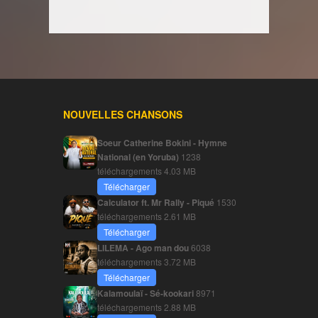
NOUVELLES CHANSONS
Soeur Catherine Bokini - Hymne
National (en Yoruba)
1238
téléchargements
4.03 MB
Télécharger
Calculator ft. Mr Rally - Piqué
1530
téléchargements
2.61 MB
Télécharger
LILEMA - Ago man dou
6038
téléchargements
3.72 MB
Télécharger
Kalamoulaï - Sé-kookari
8971
téléchargements
2.88 MB