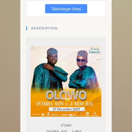
Télécharger (free)
DESCRIPTION
Olowo

Oyimba Son, J-Mos..