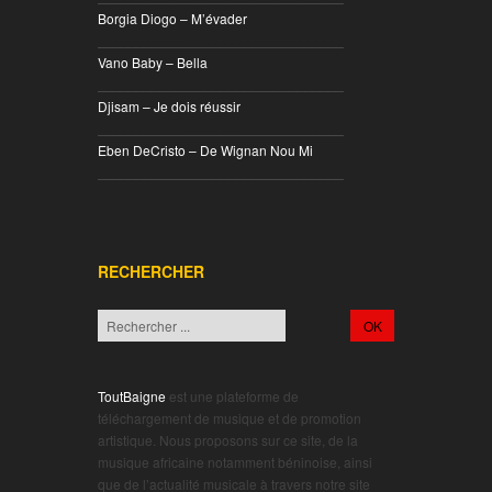
Borgia Diogo – M’évader
________________________________
Vano Baby – Bella
________________________________
Djisam – Je dois réussir
________________________________
Eben DeCristo – De Wignan Nou Mi
________________________________
RECHERCHER
ToutBaigne
est une plateforme de
téléchargement de musique et de promotion
artistique. Nous proposons sur ce site, de la
musique africaine notamment béninoise, ainsi
que de l’actualité musicale à travers notre site