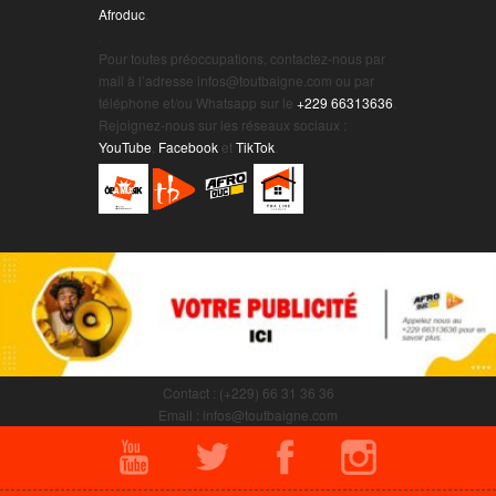
Afroduc
.
.
Pour toutes préoccupations, contactez-nous par
mail à l’adresse infos@toutbaigne.com ou par
téléphone et/ou Whatsapp sur le
+229 66313636
.
Rejoignez-nous sur les réseaux sociaux :
YouTube
,
Facebook
et
TikTok
.
Contact : (+229) 66 31 36 36
Email : infos@toutbaigne.com