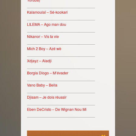
________________________________
Kalamoulaï – Sé-kookari
________________________________
LILEMA – Ago man dou
________________________________
Nikanor – Vis ta vie
________________________________
Mich 2 Boy – Azé wè
________________________________
Xdjayz – Aladji
________________________________
Borgia Diogo – M’évader
________________________________
Vano Baby – Bella
________________________________
Djisam – Je dois réussir
________________________________
Eben DeCristo – De Wignan Nou Mi
________________________________