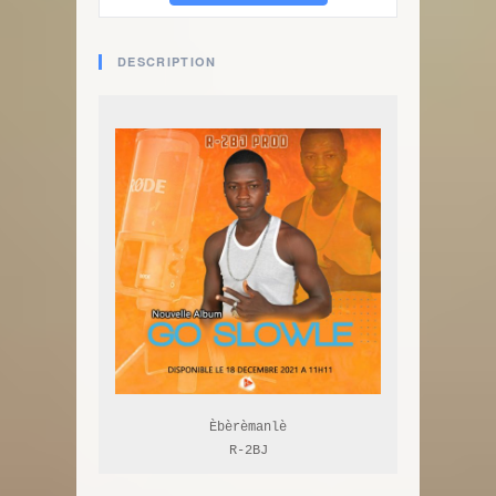
DESCRIPTION
Èbèrèmanlè

R-2BJ