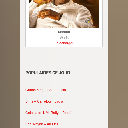
Maman
Waris
Télécharger
POPULAIRES CE JOUR
________________________________
Carlos King – Bb houéssô
________________________________
Sima – Carrefour Toyota
________________________________
Calculator ft. Mr Rally – Piqué
________________________________
Kofi Whynn – Aïssata