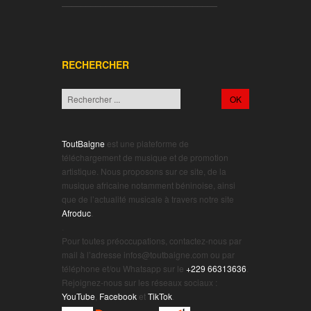
________________________________
RECHERCHER
ToutBaigne
est une plateforme de
téléchargement de musique et de promotion
artistique. Nous proposons sur ce site, de la
musique africaine notamment béninoise, ainsi
que de l’actualité musicale à travers notre site
Afroduc
.
.
Pour toutes préoccupations, contactez-nous par
mail à l’adresse infos@toutbaigne.com ou par
téléphone et/ou Whatsapp sur le
+229 66313636
.
Rejoignez-nous sur les réseaux sociaux :
YouTube
,
Facebook
et
TikTok
.