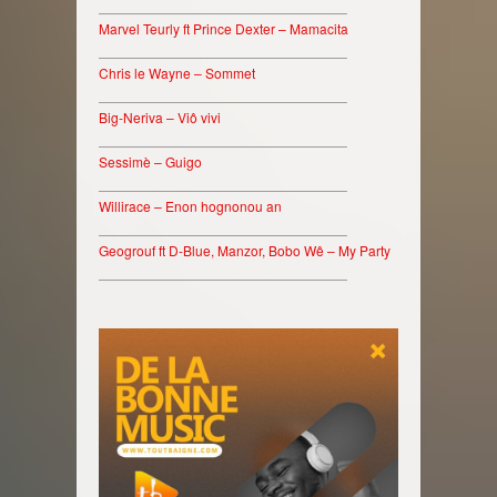
________________________________
Marvel Teurly ft Prince Dexter – Mamacita
________________________________
Chris le Wayne – Sommet
________________________________
Big-Neriva – Viô vivi
________________________________
Sessimè – Guigo
________________________________
Willirace – Enon hognonou an
________________________________
Geogrouf ft D-Blue, Manzor, Bobo Wê – My Party
________________________________