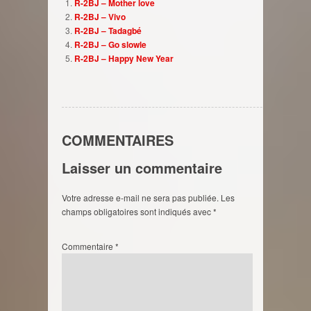
R-2BJ – Mother love
R-2BJ – Vivo
R-2BJ – Tadagbé
R-2BJ – Go slowle
R-2BJ – Happy New Year
COMMENTAIRES
Laisser un commentaire
Votre adresse e-mail ne sera pas publiée.
Les
champs obligatoires sont indiqués avec
*
Commentaire
*