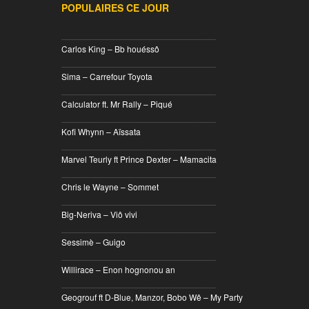
POPULAIRES CE JOUR
________________________________
Carlos King – Bb houéssô
________________________________
Sima – Carrefour Toyota
________________________________
Calculator ft. Mr Rally – Piqué
________________________________
Kofi Whynn – Aïssata
________________________________
Marvel Teurly ft Prince Dexter – Mamacita
________________________________
Chris le Wayne – Sommet
________________________________
Big-Neriva – Viô vivi
________________________________
Sessimè – Guigo
________________________________
Willirace – Enon hognonou an
________________________________
Geogrouf ft D-Blue, Manzor, Bobo Wê – My Party