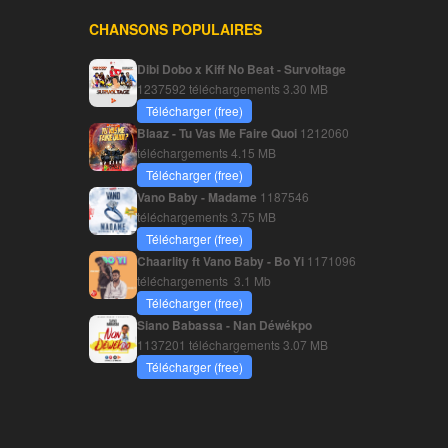
CHANSONS POPULAIRES
Dibi Dobo x Kiff No Beat - Survoltage
1237592 téléchargements
3.30 MB
Télécharger (free)
Blaaz - Tu Vas Me Faire Quoi
1212060
téléchargements
4.15 MB
Télécharger (free)
Vano Baby - Madame
1187546
téléchargements
3.75 MB
Télécharger (free)
Chaarlity ft Vano Baby - Bo Yi
1171096
téléchargements
3.1 Mb
Télécharger (free)
Siano Babassa - Nan Déwékpo
1137201 téléchargements
3.07 MB
Télécharger (free)