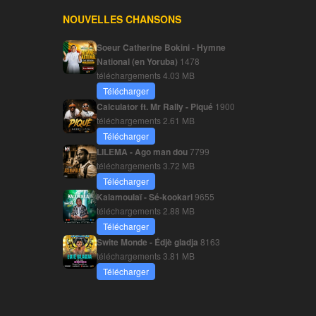
NOUVELLES CHANSONS
Soeur Catherine Bokini - Hymne
National (en Yoruba)
1478
téléchargements
4.03 MB
Télécharger
Calculator ft. Mr Rally - Piqué
1900
téléchargements
2.61 MB
Télécharger
LILEMA - Ago man dou
7799
téléchargements
3.72 MB
Télécharger
Kalamoulaï - Sé-kookari
9655
téléchargements
2.88 MB
Télécharger
Swite Monde - Édjè gladja
8163
téléchargements
3.81 MB
Télécharger