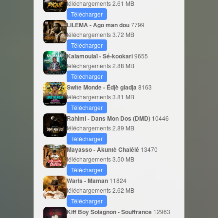
téléchargements
2.61 MB
Télécharger
LILEMA - Ago man dou
7799
téléchargements
3.72 MB
Télécharger
Kalamoulaï - Sé-kookari
9655
téléchargements
2.88 MB
Télécharger
Swite Monde - Édjè gladja
8163
téléchargements
3.81 MB
Télécharger
Rahimi - Dans Mon Dos (DMD)
10446
téléchargements
2.89 MB
Télécharger
Mayasso - Akuntè Chalélé
13470
téléchargements
3.50 MB
Télécharger
Waris - Maman
11824
téléchargements
2.62 MB
Télécharger
Kiff Boy Solagnon - Souffrance
12963