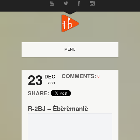
MENU
23
COMMENTS:
DÉC
0
2021
SHARE:
R-2BJ – Èbèrèmanlè