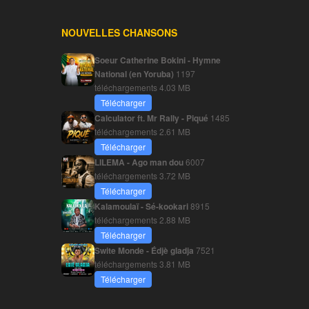
NOUVELLES CHANSONS
Soeur Catherine Bokini - Hymne
National (en Yoruba)
1197
téléchargements
4.03 MB
Télécharger
Calculator ft. Mr Rally - Piqué
1485
téléchargements
2.61 MB
Télécharger
LILEMA - Ago man dou
6007
téléchargements
3.72 MB
Télécharger
Kalamoulaï - Sé-kookari
8915
téléchargements
2.88 MB
Télécharger
Swite Monde - Édjè gladja
7521
téléchargements
3.81 MB
Télécharger