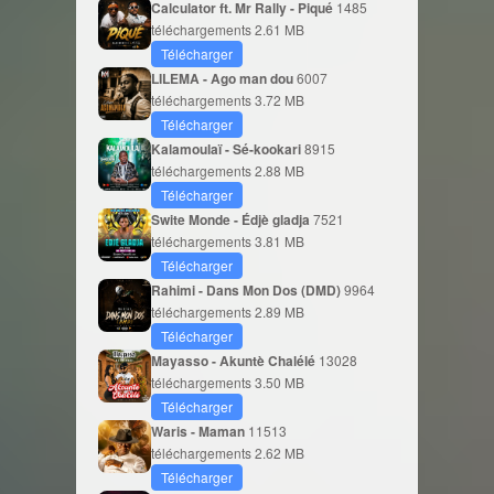
Calculator ft. Mr Rally - Piqué
1485
téléchargements
2.61 MB
Télécharger
LILEMA - Ago man dou
6007
téléchargements
3.72 MB
Télécharger
Kalamoulaï - Sé-kookari
8915
téléchargements
2.88 MB
Télécharger
Swite Monde - Édjè gladja
7521
téléchargements
3.81 MB
Télécharger
Rahimi - Dans Mon Dos (DMD)
9964
téléchargements
2.89 MB
Télécharger
Mayasso - Akuntè Chalélé
13028
téléchargements
3.50 MB
Télécharger
Waris - Maman
11513
téléchargements
2.62 MB
Télécharger