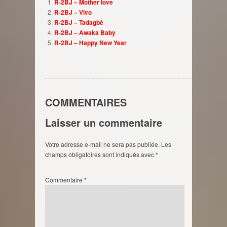
R-2BJ – Mother love
R-2BJ – Vivo
R-2BJ – Tadagbé
R-2BJ – Awaka Baby
R-2BJ – Happy New Year
COMMENTAIRES
Laisser un commentaire
Votre adresse e-mail ne sera pas publiée.
Les
champs obligatoires sont indiqués avec
*
Commentaire
*