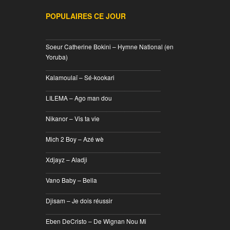
POPULAIRES CE JOUR
________________________________
Soeur Catherine Bokini – Hymne National (en
Yoruba)
________________________________
Kalamoulaï – Sé-kookari
________________________________
LILEMA – Ago man dou
________________________________
Nikanor – Vis ta vie
________________________________
Mich 2 Boy – Azé wè
________________________________
Xdjayz – Aladji
________________________________
Vano Baby – Bella
________________________________
Djisam – Je dois réussir
________________________________
Eben DeCristo – De Wignan Nou Mi