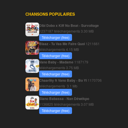
CHANSONS POPULAIRES
Dibi Dobo x Kiff No Beat - Survoltage
1237187 téléchargements
3.30 MB
Télécharger (free)
Blaaz - Tu Vas Me Faire Quoi
1211661
téléchargements
4.15 MB
Télécharger (free)
Vano Baby - Madame
1187179
téléchargements
3.75 MB
Télécharger (free)
Chaarlity ft Vano Baby - Bo Yi
1170706
téléchargements
3.1 Mb
Télécharger (free)
Siano Babassa - Nan Déwékpo
1136825 téléchargements
3.07 MB
Télécharger (free)