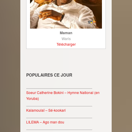
Maman
Waris
Télécharger
POPULAIRES CE JOUR
________________________________
Soeur Catherine Bokini – Hymne National (en
Yoruba)
________________________________
Kalamoulaï – Sé-kookari
________________________________
LILEMA – Ago man dou
________________________________