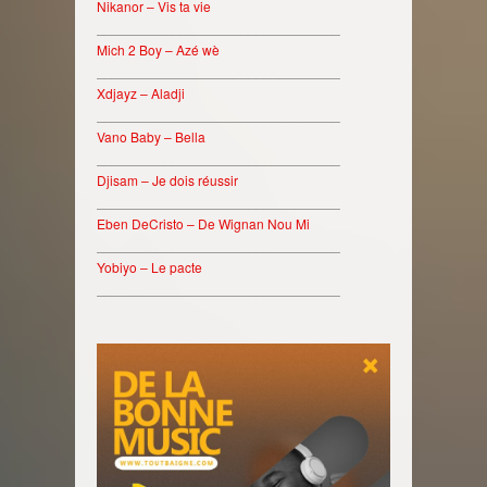
Nikanor – Vis ta vie
________________________________
Mich 2 Boy – Azé wè
________________________________
Xdjayz – Aladji
________________________________
Vano Baby – Bella
________________________________
Djisam – Je dois réussir
________________________________
Eben DeCristo – De Wignan Nou Mi
________________________________
Yobiyo – Le pacte
________________________________