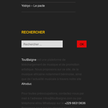
________________________________
Yobiyo – Le pacte
________________________________
RECHERCHER
ToutBaigne
est une plateforme de
téléchargement de musique et de promotion
artistique. Nous proposons sur ce site, de la
musique africaine notamment béninoise, ainsi
que de l’actualité musicale à travers notre site
Afroduc
.
.
Pour toutes préoccupations, contactez-nous par
mail à l’adresse infos@toutbaigne.com ou par
téléphone et/ou Whatsapp sur le
+229 66313636
.
Rejoignez-nous sur les réseaux sociaux :