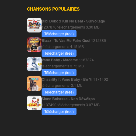
CHANSONS POPULAIRES
Dibi Dobo x Kiff No Beat - Survoltage
1237876 téléchargements
3.30 MB
Télécharger (free)
Blaaz - Tu Vas Me Faire Quoi
1212386
téléchargements
4.15 MB
Télécharger (free)
Vano Baby - Madame
1187874
téléchargements
3.75 MB
Télécharger (free)
Chaarlity ft Vano Baby - Bo Yi
1171402
téléchargements
3.1 Mb
Télécharger (free)
Siano Babassa - Nan Déwékpo
1137490 téléchargements
3.07 MB
Télécharger (free)