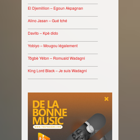
________________________________
El Djemillion – Egoun Akpagnan
________________________________
Alino Jasan – Gué tché
________________________________
Davito – Kpè dido
________________________________
Yobiyo – Mougou légalement
________________________________
Tôgbè Yéton – Romuald Wadagni
________________________________
King Lord Black – Je suis Wadagni
________________________________