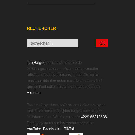
________________________________
RECHERCHER
ToutBaigne
est une plateforme de
téléchargement de musique et de promotion
artistique. Nous proposons sur ce site, de la
musique africaine notamment béninoise, ainsi
que de l’actualité musicale à travers notre site
Afroduc
.
.
Pour toutes préoccupations, contactez-nous par
mail à l’adresse infos@toutbaigne.com ou par
téléphone et/ou Whatsapp sur le
+229 66313636
.
Rejoignez-nous sur les réseaux sociaux :
YouTube
,
Facebook
et
TikTok
.