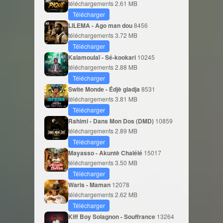
téléchargements
2.61 MB
Télécharger
LILEMA - Ago man dou
8456
téléchargements
3.72 MB
Télécharger
Kalamoulaï - Sé-kookari
10245
téléchargements
2.88 MB
Télécharger
Swite Monde - Édjè gladja
8531
téléchargements
3.81 MB
Télécharger
Rahimi - Dans Mon Dos (DMD)
10859
téléchargements
2.89 MB
Télécharger
Mayasso - Akuntè Chalélé
15017
téléchargements
3.50 MB
Télécharger
Waris - Maman
12078
téléchargements
2.62 MB
Télécharger
Kiff Boy Solagnon - Souffrance
13264