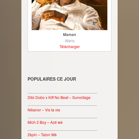
Maman
Waris
Télécharger
POPULAIRES CE JOUR
________________________________
Dibi Dobo x Kiff No Beat – Survoltage
________________________________
Nikanor – Vis ta vie
________________________________
Mich 2 Boy – Azé wè
________________________________
2kpin – Talon Wè