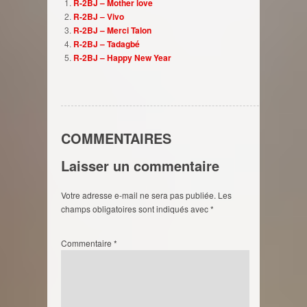
R-2BJ – Mother love
R-2BJ – Vivo
R-2BJ – Merci Talon
R-2BJ – Tadagbé
R-2BJ – Happy New Year
COMMENTAIRES
Laisser un commentaire
Votre adresse e-mail ne sera pas publiée.
Les
champs obligatoires sont indiqués avec
*
Commentaire
*