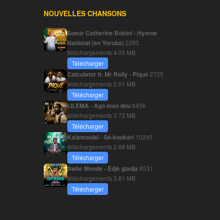
NOUVELLES CHANSONS
Soeur Catherine Bokini - Hymne
National (en Yoruba)
2283
téléchargements
4.03 MB
Télécharger
Calculator ft. Mr Rally - Piqué
2725
téléchargements
2.61 MB
Télécharger
LILEMA - Ago man dou
8456
téléchargements
3.72 MB
Télécharger
Kalamoulaï - Sé-kookari
10245
téléchargements
2.88 MB
Télécharger
Swite Monde - Édjè gladja
8531
téléchargements
3.81 MB
Télécharger