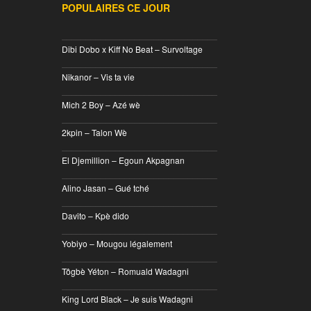
POPULAIRES CE JOUR
________________________________
Dibi Dobo x Kiff No Beat – Survoltage
________________________________
Nikanor – Vis ta vie
________________________________
Mich 2 Boy – Azé wè
________________________________
2kpin – Talon Wè
________________________________
El Djemillion – Egoun Akpagnan
________________________________
Alino Jasan – Gué tché
________________________________
Davito – Kpè dido
________________________________
Yobiyo – Mougou légalement
________________________________
Tôgbè Yéton – Romuald Wadagni
________________________________
King Lord Black – Je suis Wadagni