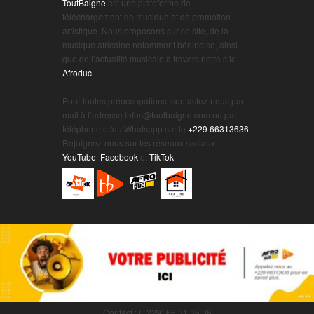
ToutBaigne
est une plateforme de
téléchargement de musique et de promotion
artistique. Nous proposons sur ce site, de la
musique africaine notamment béninoise, ainsi
que de l’actualité musicale à travers notre site
Afroduc
.
.
Pour toutes préoccupations, contactez-nous par
mail à l’adresse infos@toutbaigne.com ou par
téléphone et/ou Whatsapp sur le
+229 66313636
.
Rejoignez-nous sur les réseaux sociaux :
YouTube
,
Facebook
et
TikTok
.
Contact : (+229) 66 31 36 36