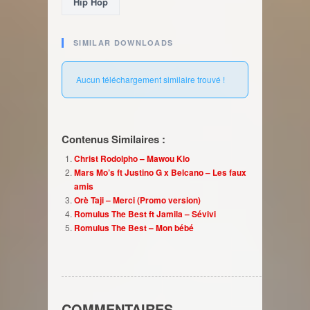
Hip Hop
SIMILAR DOWNLOADS
Aucun téléchargement similaire trouvé !
Contenus Similaires :
Christ Rodolpho – Mawou Klo
Mars Mo’s ft Justino G x Belcano – Les faux
amis
Orè Taji – Merci (Promo version)
Romulus The Best ft Jamila – Sévivi
Romulus The Best – Mon bébé
COMMENTAIRES