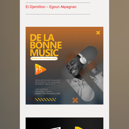
________________________________
El Djemillion – Egoun Akpagnan
________________________________