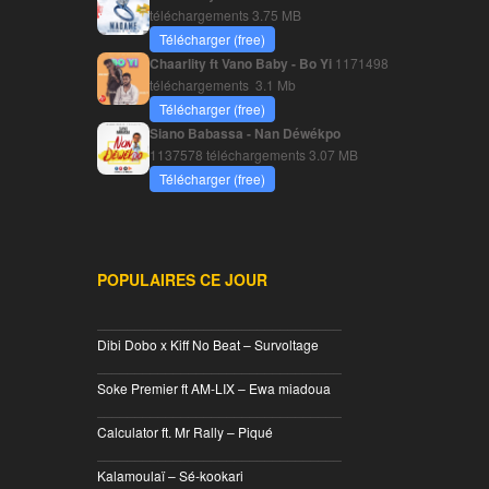
téléchargements
3.75 MB
Télécharger (free)
Chaarlity ft Vano Baby - Bo Yi
1171498
téléchargements
3.1 Mb
Télécharger (free)
Siano Babassa - Nan Déwékpo
1137578 téléchargements
3.07 MB
Télécharger (free)
POPULAIRES CE JOUR
________________________________
Dibi Dobo x Kiff No Beat – Survoltage
________________________________
Soke Premier ft AM-LIX – Ewa miadoua
________________________________
Calculator ft. Mr Rally – Piqué
________________________________
Kalamoulaï – Sé-kookari