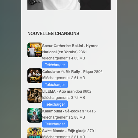
NOUVELLES CHANSONS
Soeur Catherine Bokini - Hymne
National (en Yoruba)
2361
téléchargements
4.03 MB
Télécharger
Calculator ft. Mr Rally - Piqué
2806
téléchargements
2.61 MB
Télécharger
LILEMA - Ago man dou
8602
téléchargements
3.72 MB
Télécharger
Kalamoulaï - Sé-kookari
10415
téléchargements
2.88 MB
Télécharger
Swite Monde - Édjè gladja
8701
téléchargements
3.81 MB