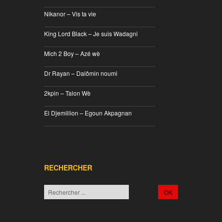
________________________________
Nikanor – Vis ta vie
________________________________
King Lord Black – Je suis Wadagni
________________________________
Mich 2 Boy – Azé wè
________________________________
Dr Rayan – Dalômin noumi
________________________________
2kpin – Talon Wè
________________________________
El Djemillion – Egoun Akpagnan
________________________________
RECHERCHER