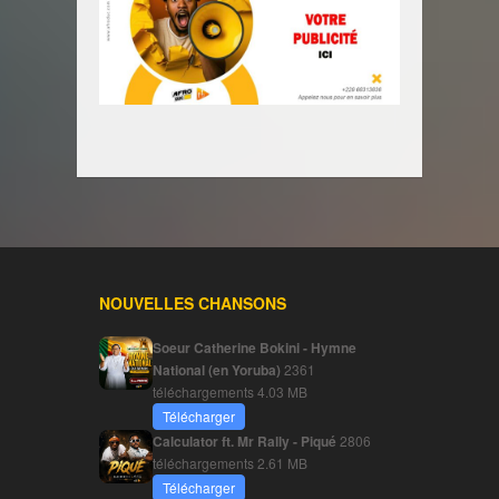
NOUVELLES CHANSONS
Soeur Catherine Bokini - Hymne
National (en Yoruba)
2361
téléchargements
4.03 MB
Télécharger
Calculator ft. Mr Rally - Piqué
2806
téléchargements
2.61 MB
Télécharger