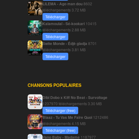
LILEMA - Ago man dou
8602
téléchargements
3.72 MB
Télécharger
Kalamoulaï - Sé-kookari
10415
téléchargements
2.88 MB
Télécharger
Swite Monde - Édjè gladja
8701
téléchargements
3.81 MB
Télécharger
CHANSONS POPULAIRES
Dibi Dobo x Kiff No Beat - Survoltage
1237970 téléchargements
3.30 MB
Télécharger (free)
Blaaz - Tu Vas Me Faire Quoi
1212486
téléchargements
4.15 MB
Télécharger (free)
Vano Baby - Madame
1187977