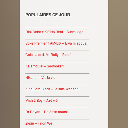
POPULAIRES CE JOUR
________________________________
Dibi Dobo x Kiff No Beat – Survoltage
________________________________
Soke Premier ft AM-LIX – Ewa miadoua
________________________________
Calculator ft. Mr Rally – Piqué
________________________________
Kalamoulaï – Sé-kookari
________________________________
Nikanor – Vis ta vie
________________________________
King Lord Black – Je suis Wadagni
________________________________
Mich 2 Boy – Azé wè
________________________________
Dr Rayan – Dalômin noumi
________________________________
2kpin – Talon Wè