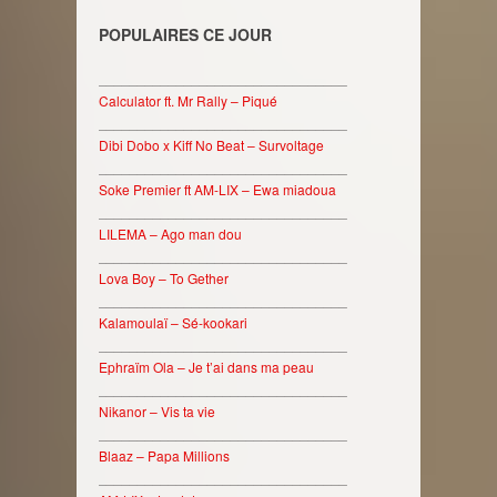
POPULAIRES CE JOUR
________________________________
Calculator ft. Mr Rally – Piqué
________________________________
Dibi Dobo x Kiff No Beat – Survoltage
________________________________
Soke Premier ft AM-LIX – Ewa miadoua
________________________________
LILEMA – Ago man dou
________________________________
Lova Boy – To Gether
________________________________
Kalamoulaï – Sé-kookari
________________________________
Ephraïm Ola – Je t’ai dans ma peau
________________________________
Nikanor – Vis ta vie
________________________________
Blaaz – Papa Millions
________________________________