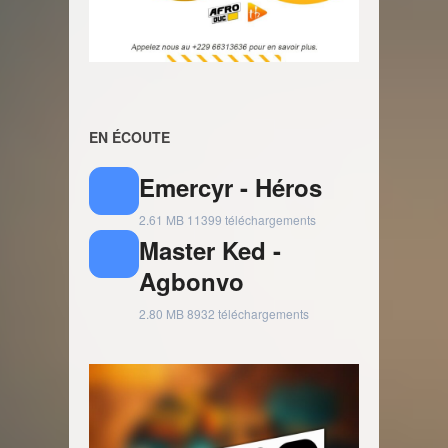
EN ÉCOUTE
Emercyr - Héros
2.61 MB
11399 téléchargements
Master Ked -
Agbonvo
2.80 MB
8932 téléchargements