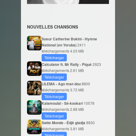
NOUVELLES CHANSONS
Soeur Catherine Bokini - Hymne
National (en Yoruba)
2411
téléchargements
4.03 MB
Télécharger
Calculator ft. Mr Rally - Piqué
2923
téléchargements
2.61 MB
Télécharger
LILEMA - Ago man dou
8800
téléchargements
3.72 MB
Télécharger
Kalamoulaï - Sé-kookari
10578
téléchargements
2.88 MB
Télécharger
Swite Monde - Édjè gladja
8830
téléchargements
3.81 MB
Télécharger