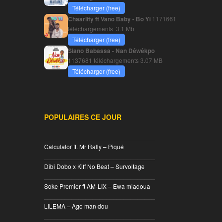
Télécharger (free)
Chaarlity ft Vano Baby - Bo Yi
1171661
téléchargements
3.1 Mb
Télécharger (free)
Siano Babassa - Nan Déwékpo
1137681 téléchargements
3.07 MB
Télécharger (free)
POPULAIRES CE JOUR
________________________________
Calculator ft. Mr Rally – Piqué
________________________________
Dibi Dobo x Kiff No Beat – Survoltage
________________________________
Soke Premier ft AM-LIX – Ewa miadoua
________________________________
LILEMA – Ago man dou
________________________________