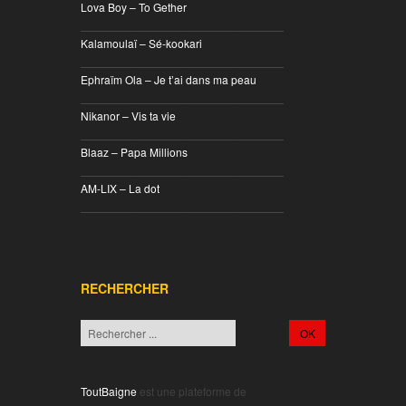
Lova Boy – To Gether
________________________________
Kalamoulaï – Sé-kookari
________________________________
Ephraïm Ola – Je t’ai dans ma peau
________________________________
Nikanor – Vis ta vie
________________________________
Blaaz – Papa Millions
________________________________
AM-LIX – La dot
________________________________
RECHERCHER
ToutBaigne
est une plateforme de