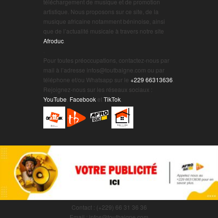
téléchargement de musique et de promotion
artistique. Nous proposons sur ce site, de la
musique africaine notamment béninoise, ainsi
que de l’actualité musicale à travers notre site
Afroduc
.
.
Pour toutes préoccupations, contactez-nous par
mail à l’adresse infos@toutbaigne.com ou par
téléphone et/ou Whatsapp sur le
+229 66313636
.
Rejoignez-nous sur les réseaux sociaux :
YouTube
,
Facebook
et
TikTok
.
Contact : (+229) 66 31 36 36
Email : infos@toutbaigne.com