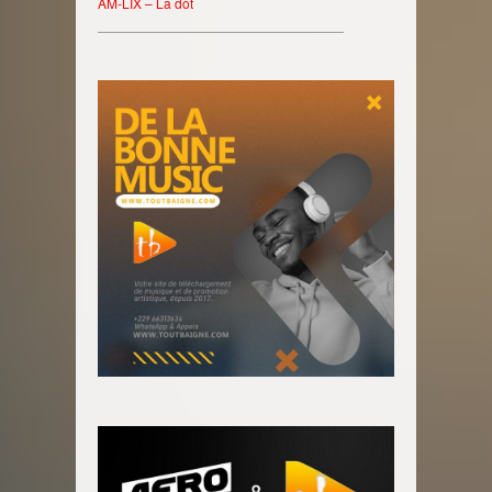
AM-LIX – La dot
________________________________