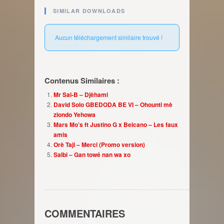
SIMILAR DOWNLOADS
Aucun téléchargement similaire trouvé !
Contenus Similaires :
Mr Sal-B – Djèhami
David Solo GBEDODA BE VI – Ohounti mè
ziondo Yehowa
Mars Mo’s ft Justino G x Belcano – Les faux
amis
Orè Taji – Merci (Promo version)
Salbi – Gan towé nan wa xo
COMMENTAIRES