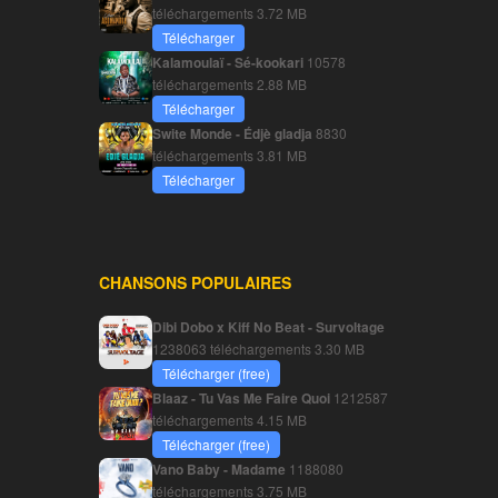
téléchargements
3.72 MB
Télécharger
Kalamoulaï - Sé-kookari
10578
téléchargements
2.88 MB
Télécharger
Swite Monde - Édjè gladja
8830
téléchargements
3.81 MB
Télécharger
CHANSONS POPULAIRES
Dibi Dobo x Kiff No Beat - Survoltage
1238063 téléchargements
3.30 MB
Télécharger (free)
Blaaz - Tu Vas Me Faire Quoi
1212587
téléchargements
4.15 MB
Télécharger (free)
Vano Baby - Madame
1188080
téléchargements
3.75 MB