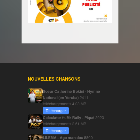
NOUVELLES CHANSONS
Soeur Catherine Bokini - Hymne
National (en Yoruba)
2411
téléchargements
4.03 MB
Télécharger
Calculator ft. Mr Rally - Piqué
2923
téléchargements
2.61 MB
Télécharger
LILEMA - Ago man dou
8800