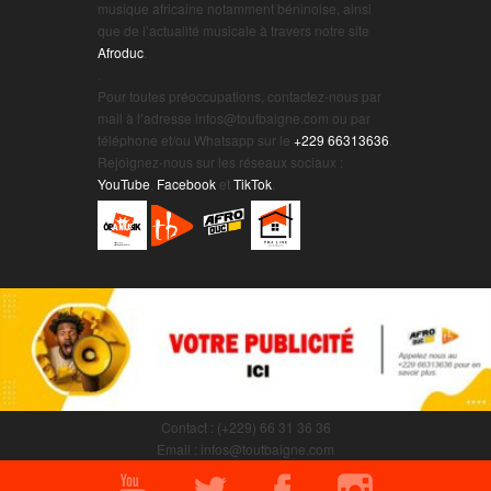
musique africaine notamment béninoise, ainsi
que de l’actualité musicale à travers notre site
Afroduc
.
.
Pour toutes préoccupations, contactez-nous par
mail à l’adresse infos@toutbaigne.com ou par
téléphone et/ou Whatsapp sur le
+229 66313636
.
Rejoignez-nous sur les réseaux sociaux :
YouTube
,
Facebook
et
TikTok
.
Contact : (+229) 66 31 36 36
Email : infos@toutbaigne.com