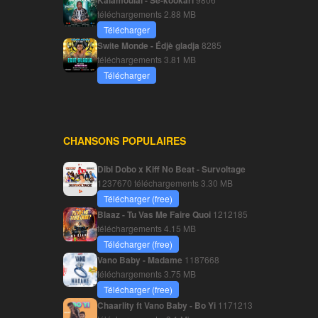
Kalamoulaï - Sé-kookari
téléchargements
2.88 MB
Télécharger
Swite Monde - Édjè gladja
8285
téléchargements
3.81 MB
Télécharger
CHANSONS POPULAIRES
Dibi Dobo x Kiff No Beat - Survoltage
1237670 téléchargements
3.30 MB
Télécharger (free)
Blaaz - Tu Vas Me Faire Quoi
1212185
téléchargements
4.15 MB
Télécharger (free)
Vano Baby - Madame
1187668
téléchargements
3.75 MB
Télécharger (free)
Chaarlity ft Vano Baby - Bo Yi
1171213