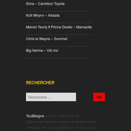
Sima – Carrefour Toyota
________________________________
Kofi Whynn – Aïssata
________________________________
Marvel Teurly ft Prince Dexter – Mamacita
________________________________
Chris le Wayne – Sommet
________________________________
Big-Neriva – Viô vivi
________________________________
RECHERCHER
ToutBaigne
est une plateforme de
téléchargement de musique et de promotion
artistique. Nous proposons sur ce site, de la