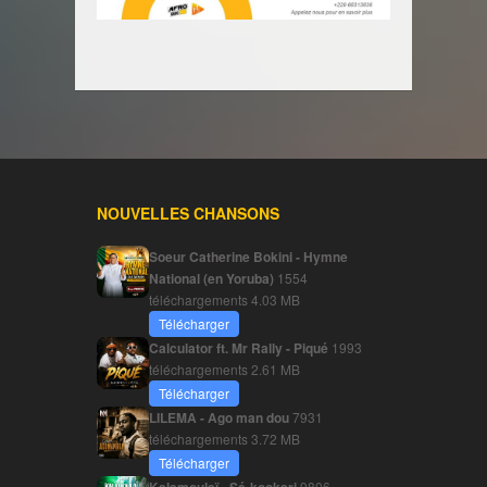
NOUVELLES CHANSONS
Soeur Catherine Bokini - Hymne
National (en Yoruba)
1554
téléchargements
4.03 MB
Télécharger
Calculator ft. Mr Rally - Piqué
1993
téléchargements
2.61 MB
Télécharger
LILEMA - Ago man dou
7931
téléchargements
3.72 MB
Télécharger
9806