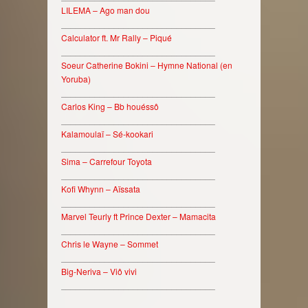
LILEMA – Ago man dou
________________________________
Calculator ft. Mr Rally – Piqué
________________________________
Soeur Catherine Bokini – Hymne National (en
Yoruba)
________________________________
Carlos King – Bb houéssô
________________________________
Kalamoulaï – Sé-kookari
________________________________
Sima – Carrefour Toyota
________________________________
Kofi Whynn – Aïssata
________________________________
Marvel Teurly ft Prince Dexter – Mamacita
________________________________
Chris le Wayne – Sommet
________________________________
Big-Neriva – Viô vivi
________________________________