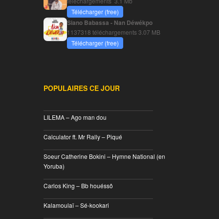
téléchargements
3.1 Mb
Télécharger (free)
Siano Babassa - Nan Déwékpo
1137318 téléchargements
3.07 MB
Télécharger (free)
POPULAIRES CE JOUR
________________________________
LILEMA – Ago man dou
________________________________
Calculator ft. Mr Rally – Piqué
________________________________
Soeur Catherine Bokini – Hymne National (en
Yoruba)
________________________________
Carlos King – Bb houéssô
________________________________
Kalamoulaï – Sé-kookari
________________________________