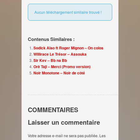
Aucun téléchargement similaire trouvé !
Contenus Similaires :
Sodick Alao ft Roger Mignon – On colos
Willirace Le Trésor – Assouka
Sir Kev – Bb na Bb
Orè Taji – Merci (Promo version)
Noir Monotone – Noir de côté
COMMENTAIRES
Laisser un commentaire
Votre adresse e-mail ne sera pas publiée.
Les