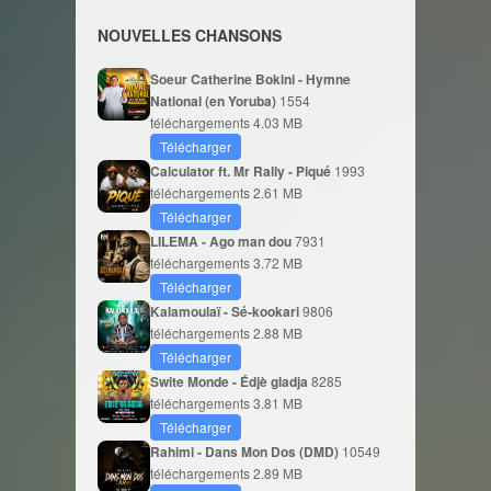
NOUVELLES CHANSONS
Soeur Catherine Bokini - Hymne
National (en Yoruba)
1554
téléchargements
4.03 MB
Télécharger
Calculator ft. Mr Rally - Piqué
1993
téléchargements
2.61 MB
Télécharger
LILEMA - Ago man dou
7931
téléchargements
3.72 MB
Télécharger
Kalamoulaï - Sé-kookari
9806
téléchargements
2.88 MB
Télécharger
Swite Monde - Édjè gladja
8285
téléchargements
3.81 MB
Télécharger
Rahimi - Dans Mon Dos (DMD)
10549
téléchargements
2.89 MB