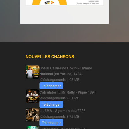
NOUVELLES CHANSONS
Soeur Catherine Bokini - Hymne
National (en Yoruba)
1474
téléchargements
4.03 MB
Télécharger
Calculator ft. Mr Rally - Piqué
1894
téléchargements
2.61 MB
Télécharger
LILEMA - Ago man dou
7786
téléchargements
3.72 MB
Télécharger
9648