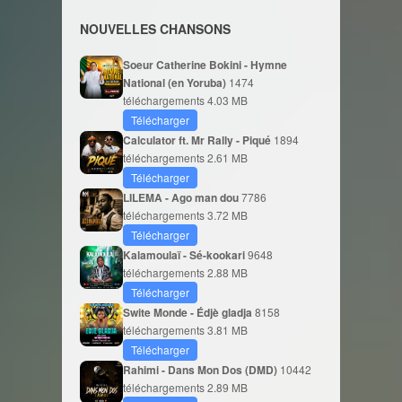
NOUVELLES CHANSONS
Soeur Catherine Bokini - Hymne
National (en Yoruba)
1474
téléchargements
4.03 MB
Télécharger
Calculator ft. Mr Rally - Piqué
1894
téléchargements
2.61 MB
Télécharger
LILEMA - Ago man dou
7786
téléchargements
3.72 MB
Télécharger
Kalamoulaï - Sé-kookari
9648
téléchargements
2.88 MB
Télécharger
Swite Monde - Édjè gladja
8158
téléchargements
3.81 MB
Télécharger
Rahimi - Dans Mon Dos (DMD)
10442
téléchargements
2.89 MB