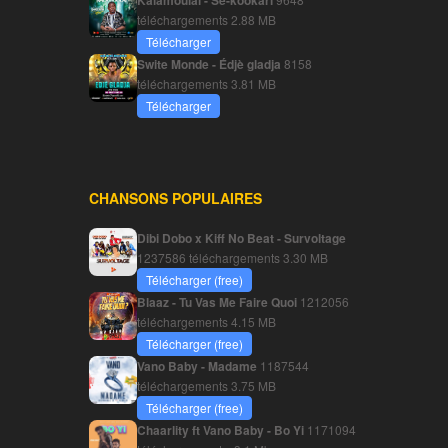
Kalamoulaï - Sé-kookari
téléchargements
2.88 MB
Télécharger
Swite Monde - Édjè gladja
8158
téléchargements
3.81 MB
Télécharger
CHANSONS POPULAIRES
Dibi Dobo x Kiff No Beat - Survoltage
1237586 téléchargements
3.30 MB
Télécharger (free)
Blaaz - Tu Vas Me Faire Quoi
1212056
téléchargements
4.15 MB
Télécharger (free)
Vano Baby - Madame
1187544
téléchargements
3.75 MB
Télécharger (free)
Chaarlity ft Vano Baby - Bo Yi
1171094