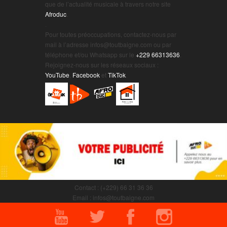
que de l’actualité musicale à travers notre site
Afroduc
.
.
Pour toutes préoccupations, contactez-nous par
mail à l’adresse infos@toutbaigne.com ou par
téléphone et/ou Whatsapp sur le
+229 66313636
.
Rejoignez-nous sur les réseaux sociaux :
YouTube
,
Facebook
et
TikTok
.
Contact : (+229) 66 31 36 36
Email : infos@toutbaigne.com