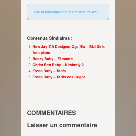
Aucun téléchargement similaire trouvé !
Contenus Similaires :
New Jay-Z ft Designer Oga Nla – Bizi Girls
Amapiano
Beezy Baby – El madré
Christ Ben Baby – Kimberly 2
Fredo Baby – Taofa
Fredo Baby – Tarifs des Gogos
COMMENTAIRES
Laisser un commentaire