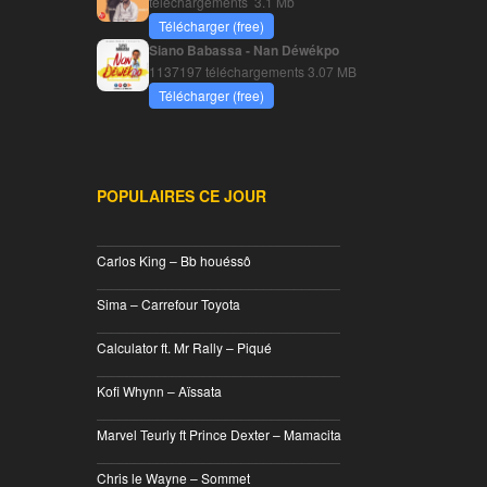
téléchargements
3.1 Mb
Télécharger (free)
Siano Babassa - Nan Déwékpo
1137197 téléchargements
3.07 MB
Télécharger (free)
POPULAIRES CE JOUR
________________________________
Carlos King – Bb houéssô
________________________________
Sima – Carrefour Toyota
________________________________
Calculator ft. Mr Rally – Piqué
________________________________
Kofi Whynn – Aïssata
________________________________
Marvel Teurly ft Prince Dexter – Mamacita
________________________________
Chris le Wayne – Sommet