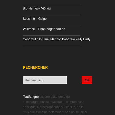
________________________________
Big-Neriva – Viô vivi
________________________________
Sessimè – Guigo
________________________________
Willirace – Enon hognonou an
________________________________
Geogrouf ft D-Blue, Manzor, Bobo Wê – My Party
________________________________
RECHERCHER
ToutBaigne
est une plateforme de
téléchargement de musique et de promotion
artistique. Nous proposons sur ce site, de la
musique africaine notamment béninoise, ainsi