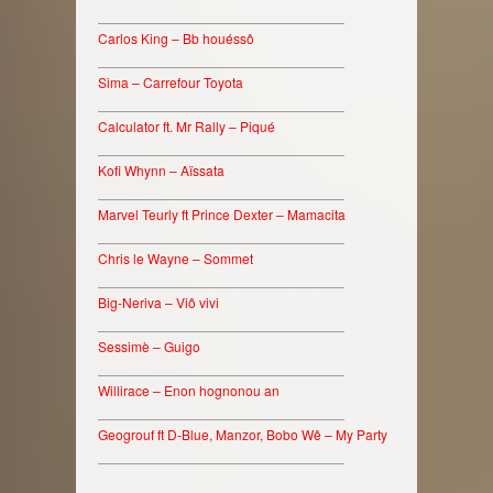
________________________________
Carlos King – Bb houéssô
________________________________
Sima – Carrefour Toyota
________________________________
Calculator ft. Mr Rally – Piqué
________________________________
Kofi Whynn – Aïssata
________________________________
Marvel Teurly ft Prince Dexter – Mamacita
________________________________
Chris le Wayne – Sommet
________________________________
Big-Neriva – Viô vivi
________________________________
Sessimè – Guigo
________________________________
Willirace – Enon hognonou an
________________________________
Geogrouf ft D-Blue, Manzor, Bobo Wê – My Party
________________________________