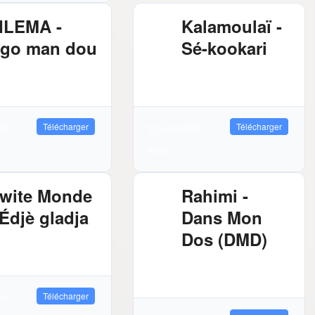
ILEMA -
Kalamoulaï -
go man dou
Sé-kookari
72 MB
8537
2.88 MB
10334
léchargements
Téléchargements
Télécharger
Télécharger
026
22 juillet 2026
Audio
wite Monde
Rahimi -
 Édjè gladja
Dans Mon
Dos (DMD)
81 MB
8622
léchargements
2.89 MB
10928
Téléchargements
Télécharger
026