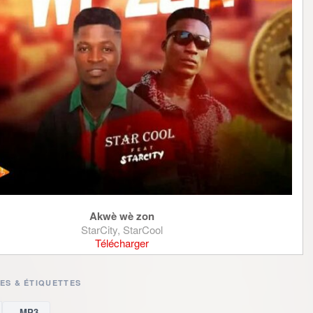
Akwè wè zon
StarCity, StarCool
Télécharger
ES & ÉTIQUETTES
MP3