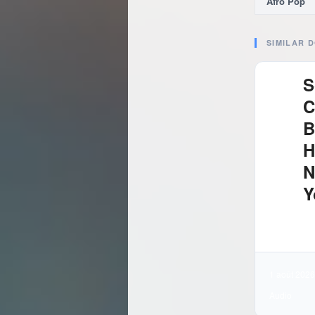
Afro Pop
SIMILAR 
S
C
B
H
N
Y
4.
Té
1 août 2026
Audio