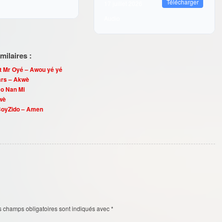
Télécharger
17 juillet 2026
Audio
ilaires :
ft Mr Oyé – Awou yé yé
ars – Akwè
Do Nan Mi
wè
 BoyZido – Amen
s champs obligatoires sont indiqués avec
*