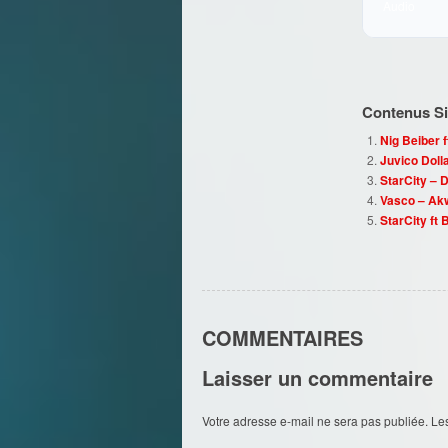
Audio
Contenus Sim
Nig Beiber 
Juvico Doll
StarCity – 
Vasco – Ak
StarCity ft
COMMENTAIRES
Laisser un commentaire
Votre adresse e-mail ne sera pas publiée.
Le