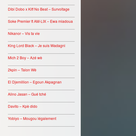
________________________________
Dibi Dobo x Kiff No Beat – Survoltage
________________________________
Soke Premier ft AM-LIX – Ewa miadoua
________________________________
Nikanor – Vis ta vie
________________________________
King Lord Black – Je suis Wadagni
________________________________
Mich 2 Boy – Azé wè
________________________________
2kpin – Talon Wè
________________________________
El Djemillion – Egoun Akpagnan
________________________________
Alino Jasan – Gué tché
________________________________
Davito – Kpè dido
________________________________
Yobiyo – Mougou légalement
________________________________