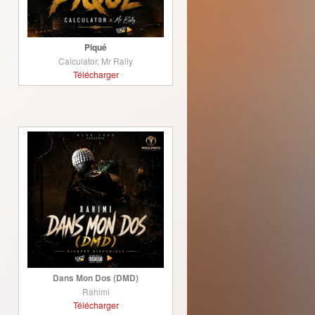
Piqué
Calculator, Mr Rally
Télécharger
Dans Mon Dos (DMD)
Rahimi
Télécharger