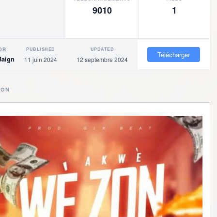
9010
1
PUBLISHED
UPDATED
OR
Télécharger
Baigne
11 juin 2024
12 septembre 2024
ION