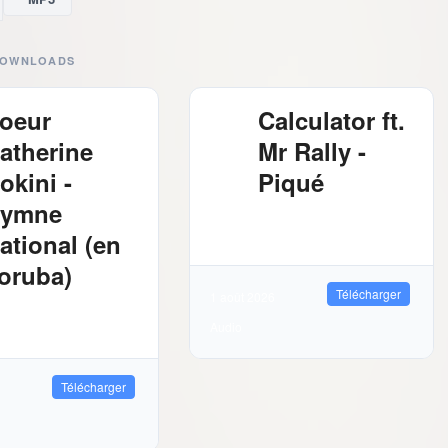
DOWNLOADS
oeur
Calculator ft.
atherine
Mr Rally -
okini -
Piqué
ymne
2.61 MB
2763
Téléchargements
ational (en
oruba)
Télécharger
1 août 2026
03 MB
2326
Audio
léchargements
Télécharger