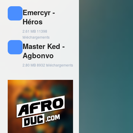
Emercyr -
Héros
2.61 MB
11398
téléchargements
Master Ked -
Agbonvo
2.80 MB
8932 téléchargements