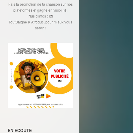
Fais la promotion de ta chanson sur nos
plateformes et gagne en visibilité.
Plus d'infos :
ICI
ToutBaigne & Afroduc, pour mieux vous
servir !
EN ÉCOUTE