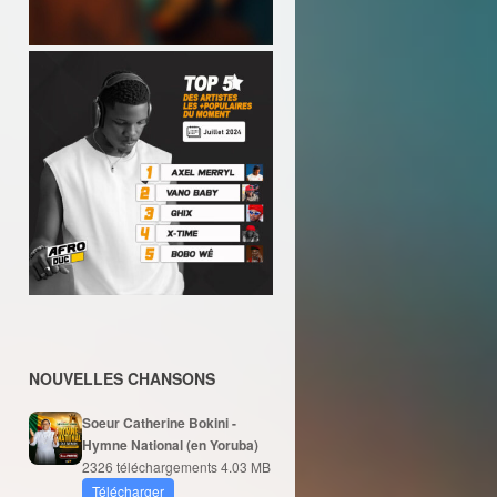
NOUVELLES CHANSONS
Soeur Catherine Bokini -
Hymne National (en Yoruba)
2326 téléchargements
4.03 MB
Télécharger