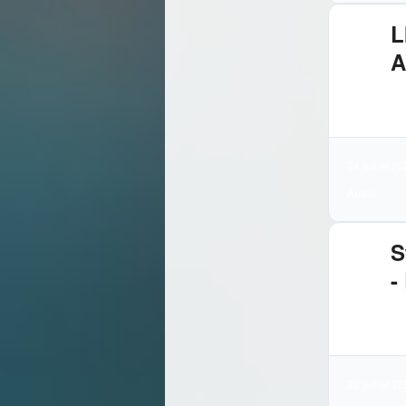
L
A
3.
Té
24 juillet 2
Audio
S
-
3.
Té
22 juillet 2