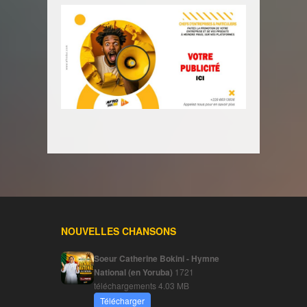
NOUVELLES CHANSONS
Soeur Catherine Bokini - Hymne
National (en Yoruba)
1721
téléchargements
4.03 MB
Télécharger