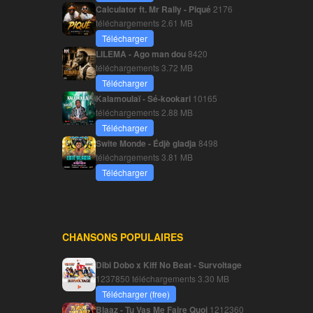
Calculator ft. Mr Rally - Piqué
2176
téléchargements
2.61 MB
Télécharger
LILEMA - Ago man dou
8420
téléchargements
3.72 MB
Télécharger
Kalamoulaï - Sé-kookari
10165
téléchargements
2.88 MB
Télécharger
Swite Monde - Édjè gladja
8498
téléchargements
3.81 MB
Télécharger
CHANSONS POPULAIRES
Dibi Dobo x Kiff No Beat - Survoltage
1237850 téléchargements
3.30 MB
Télécharger (free)
Blaaz - Tu Vas Me Faire Quoi
1212360