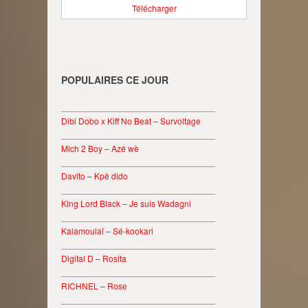
Télécharger
POPULAIRES CE JOUR
________________________________
Dibi Dobo x Kiff No Beat – Survoltage
________________________________
Mich 2 Boy – Azé wè
________________________________
Davito – Kpè dido
________________________________
King Lord Black – Je suis Wadagni
________________________________
Kalamoulaï – Sé-kookari
________________________________
Digital D – Rosita
________________________________
RICHNEL – Rose
________________________________