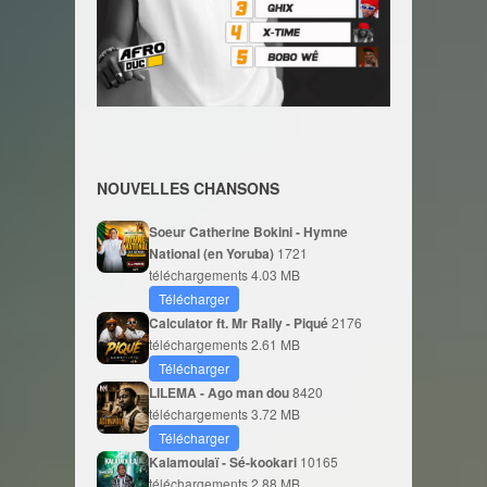
NOUVELLES CHANSONS
Soeur Catherine Bokini - Hymne
National (en Yoruba)
1721
téléchargements
4.03 MB
Télécharger
Calculator ft. Mr Rally - Piqué
2176
téléchargements
2.61 MB
Télécharger
LILEMA - Ago man dou
8420
téléchargements
3.72 MB
Télécharger
Kalamoulaï - Sé-kookari
10165
téléchargements
2.88 MB