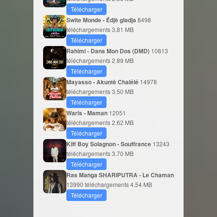
Télécharger
Swite Monde - Édjè gladja
8498
téléchargements
3.81 MB
Télécharger
Rahimi - Dans Mon Dos (DMD)
10813
téléchargements
2.89 MB
Télécharger
Mayasso - Akuntè Chalélé
14978
téléchargements
3.50 MB
Télécharger
Waris - Maman
12051
téléchargements
2.62 MB
Télécharger
Kiff Boy Solagnon - Souffrance
13243
téléchargements
3.70 MB
Télécharger
Ras Manga SHARIPUTRA - Le Chaman
13990 téléchargements
4.54 MB
Télécharger