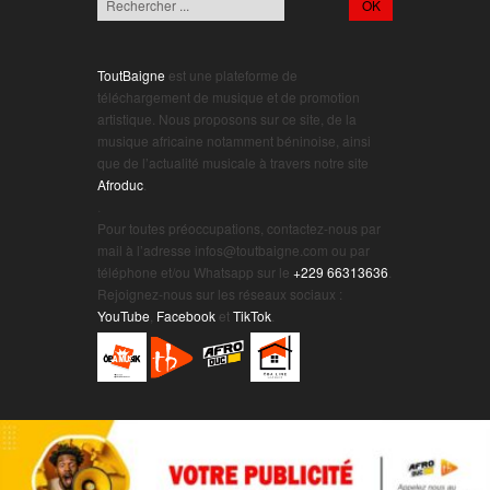
ToutBaigne
est une plateforme de
téléchargement de musique et de promotion
artistique. Nous proposons sur ce site, de la
musique africaine notamment béninoise, ainsi
que de l’actualité musicale à travers notre site
Afroduc
.
.
Pour toutes préoccupations, contactez-nous par
mail à l’adresse infos@toutbaigne.com ou par
téléphone et/ou Whatsapp sur le
+229 66313636
.
Rejoignez-nous sur les réseaux sociaux :
YouTube
,
Facebook
et
TikTok
.