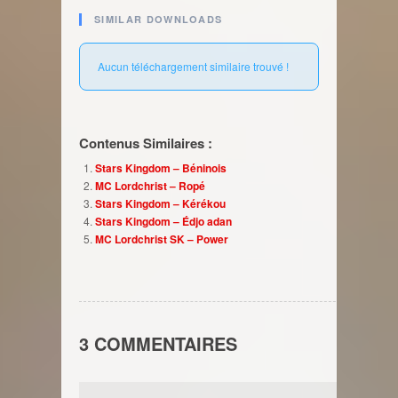
SIMILAR DOWNLOADS
Aucun téléchargement similaire trouvé !
Contenus Similaires :
Stars Kingdom – Béninois
MC Lordchrist – Ropé
Stars Kingdom – Kérékou
Stars Kingdom – Édjo adan
MC Lordchrist SK – Power
3 COMMENTAIRES