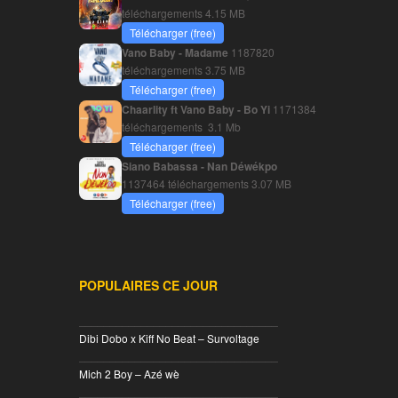
téléchargements
4.15 MB
Télécharger (free)
Vano Baby - Madame
1187820
téléchargements
3.75 MB
Télécharger (free)
Chaarlity ft Vano Baby - Bo Yi
1171384
téléchargements
3.1 Mb
Télécharger (free)
Siano Babassa - Nan Déwékpo
1137464 téléchargements
3.07 MB
Télécharger (free)
POPULAIRES CE JOUR
________________________________
Dibi Dobo x Kiff No Beat – Survoltage
________________________________
Mich 2 Boy – Azé wè
________________________________