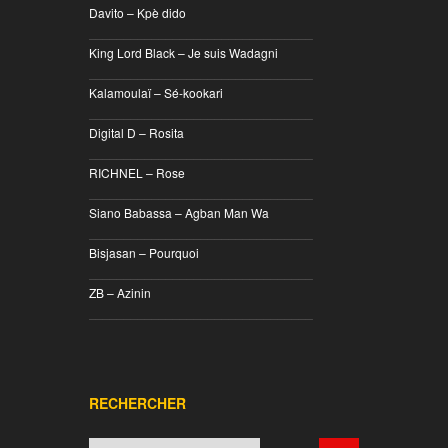
Davito – Kpè dido
________________________________
King Lord Black – Je suis Wadagni
________________________________
Kalamoulaï – Sé-kookari
________________________________
Digital D – Rosita
________________________________
RICHNEL – Rose
________________________________
Siano Babassa – Agban Man Wa
________________________________
Bisjasan – Pourquoi
________________________________
ZB – Azinin
________________________________
RECHERCHER