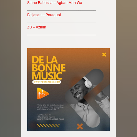
Siano Babassa – Agban Man Wa
________________________________
Bisjasan – Pourquoi
________________________________
ZB – Azinin
________________________________