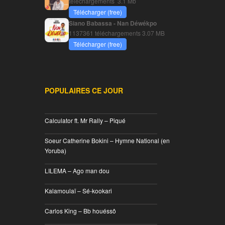
téléchargements
3.1 Mb
Télécharger (free)
Siano Babassa - Nan Déwékpo
1137361 téléchargements
3.07 MB
Télécharger (free)
POPULAIRES CE JOUR
________________________________
Calculator ft. Mr Rally – Piqué
________________________________
Soeur Catherine Bokini – Hymne National (en
Yoruba)
________________________________
LILEMA – Ago man dou
________________________________
Kalamoulaï – Sé-kookari
________________________________
Carlos King – Bb houéssô
________________________________