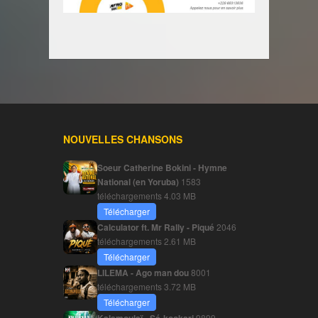
NOUVELLES CHANSONS
Soeur Catherine Bokini - Hymne
National (en Yoruba)
1583
téléchargements
4.03 MB
Télécharger
Calculator ft. Mr Rally - Piqué
2046
téléchargements
2.61 MB
Télécharger
LILEMA - Ago man dou
8001
téléchargements
3.72 MB
Télécharger
9899