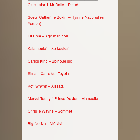
Calculator ft. Mr Rally – Piqué
________________________________
Soeur Catherine Bokini – Hymne National (en
Yoruba)
________________________________
LILEMA – Ago man dou
________________________________
Kalamoulaï – Sé-kookari
________________________________
Carlos King – Bb houéssô
________________________________
Sima – Carrefour Toyota
________________________________
Kofi Whynn – Aïssata
________________________________
Marvel Teurly ft Prince Dexter – Mamacita
________________________________
Chris le Wayne – Sommet
________________________________
Big-Neriva – Viô vivi
________________________________