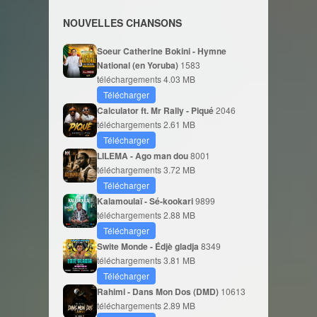
NOUVELLES CHANSONS
Soeur Catherine Bokini - Hymne
National (en Yoruba)
1583
téléchargements
4.03 MB
Télécharger
Calculator ft. Mr Rally - Piqué
2046
téléchargements
2.61 MB
Télécharger
LILEMA - Ago man dou
8001
téléchargements
3.72 MB
Télécharger
Kalamoulaï - Sé-kookari
9899
téléchargements
2.88 MB
Télécharger
Swite Monde - Édjè gladja
8349
téléchargements
3.81 MB
Télécharger
Rahimi - Dans Mon Dos (DMD)
10613
téléchargements
2.89 MB