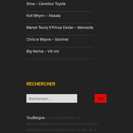
Sima – Carrefour Toyota
________________________________
Kofi Whynn – Aïssata
________________________________
Marvel Teurly ft Prince Dexter – Mamacita
________________________________
Chris le Wayne – Sommet
________________________________
Big-Neriva – Viô vivi
________________________________
RECHERCHER
ToutBaigne
est une plateforme de
téléchargement de musique et de promotion
artistique. Nous proposons sur ce site, de la