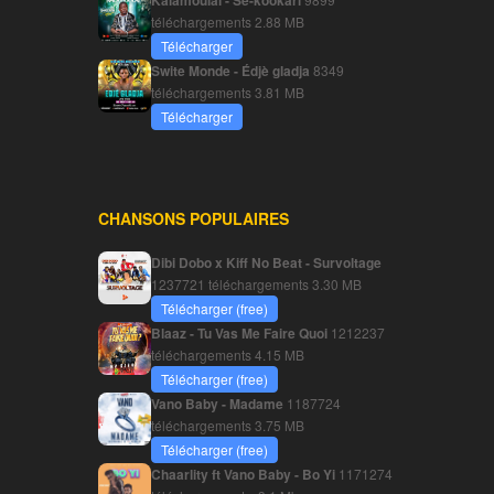
Kalamoulaï - Sé-kookari
téléchargements
2.88 MB
Télécharger
Swite Monde - Édjè gladja
8349
téléchargements
3.81 MB
Télécharger
CHANSONS POPULAIRES
Dibi Dobo x Kiff No Beat - Survoltage
1237721 téléchargements
3.30 MB
Télécharger (free)
Blaaz - Tu Vas Me Faire Quoi
1212237
téléchargements
4.15 MB
Télécharger (free)
Vano Baby - Madame
1187724
téléchargements
3.75 MB
Télécharger (free)
Chaarlity ft Vano Baby - Bo Yi
1171274