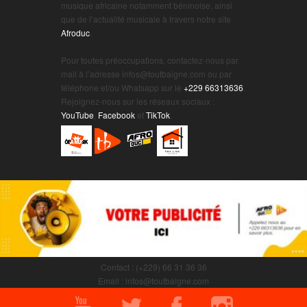
musique africaine notamment béninoise, ainsi
que de l’actualité musicale à travers notre site
Afroduc
.
.
Pour toutes préoccupations, contactez-nous par
mail à l’adresse infos@toutbaigne.com ou par
téléphone et/ou Whatsapp sur le
+229 66313636
.
Rejoignez-nous sur les réseaux sociaux :
YouTube
,
Facebook
et
TikTok
.
Contact : (+229) 66 31 36 36
Email : infos@toutbaigne.com