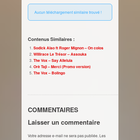
Aucun téléchargement similaire trouvé !
Contenus Similaires :
Sodick Alao ft Roger Mignon – On colos
Willirace Le Trésor – Assouka
The Vox – Say Alleluia
Orè Taji – Merci (Promo version)
The Vox – Bolingo
COMMENTAIRES
Laisser un commentaire
Votre adresse e-mail ne sera pas publiée.
Les