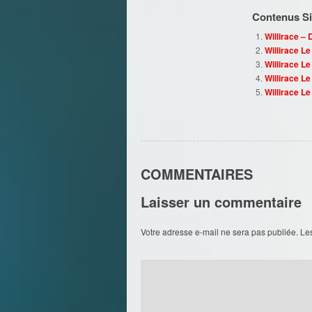
Contenus Sim
Willirace –
Willirace L
Willirace L
Willirace Le
Willirace Le
COMMENTAIRES
Laisser un commentaire
Votre adresse e-mail ne sera pas publiée.
Le