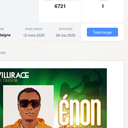
6721
1
PUBLISHED
UPDATED
OR
Télécharger
Baigne
12 mars 2025
26 mai 2025
ION