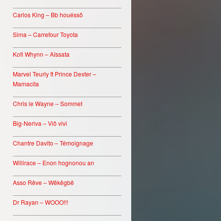
________________________________
Carlos King – Bb houéssô
________________________________
Sima – Carrefour Toyota
________________________________
Kofi Whynn – Aïssata
________________________________
Marvel Teurly ft Prince Dexter –
Mamacita
________________________________
Chris le Wayne – Sommet
________________________________
Big-Neriva – Viô vivi
________________________________
Chantre Davito – Témoignage
________________________________
Willirace – Enon hognonou an
________________________________
Asso Rêve – Wêkêgbê
________________________________
Dr Rayan – WOOO!!!
________________________________