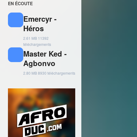
EN ÉCOUTE
Emercyr -
Héros
2.61 MB
11392
téléchargements
Master Ked -
Agbonvo
2.80 MB
8930 téléchargements