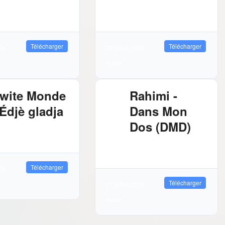
72 MB
7513
2.88 MB
9543
léchargements
Téléchargements
Télécharger
Télécharger
026
22 juillet 2026
Audio
wite Monde
Rahimi -
 Édjè gladja
Dans Mon
Dos (DMD)
81 MB
8069
léchargements
2.89 MB
10394
Téléchargements
Télécharger
026
Télécharger
17 juillet 2026
Audio