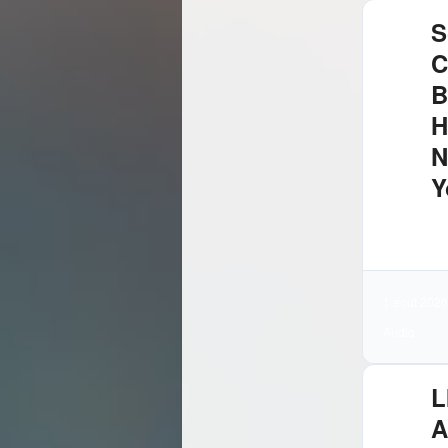
S
C
B
H
N
Y
4.
Té
1 août 2026
Audio
L
A