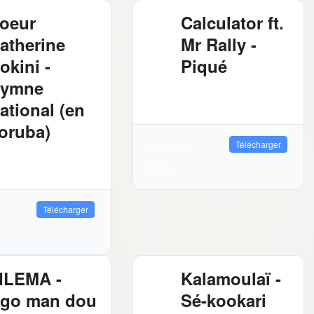
oeur
Calculator ft.
atherine
Mr Rally -
okini -
Piqué
ymne
2.61 MB
1814
Téléchargements
ational (en
oruba)
Télécharger
1 août 2026
03 MB
1405
Audio
léchargements
Télécharger
ILEMA -
Kalamoulaï -
go man dou
Sé-kookari