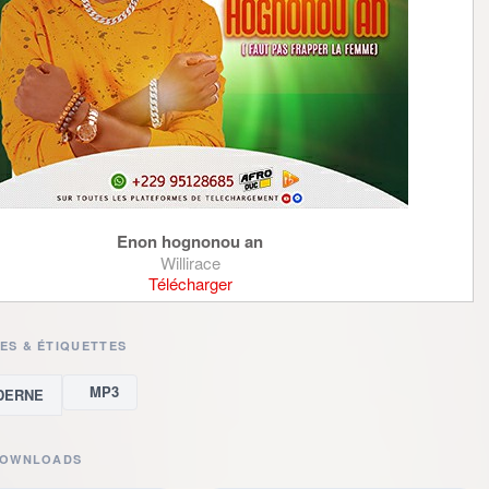
Enon hognonou an
Willirace
Télécharger
ES & ÉTIQUETTES
MP3
DERNE
DOWNLOADS