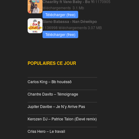
Chaarlity ft Vano Baby - Bo Yi
1170905
téléchargements
3.1 Mb
Télécharger (free)
Siano Babassa - Nan Déwékpo
1136998 téléchargements
3.07 MB
Télécharger (free)
POPULAIRES CE JOUR
________________________________
Carlos King – Bb houéssô
________________________________
Chantre Davito – Témoignage
________________________________
Jupiter Davibe – Je N’y Arrive Pas
________________________________
Kerozen DJ – Patrice Talon (Élevé remix)
________________________________
Criss Hero – Le travail
________________________________