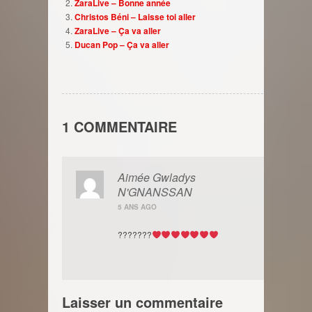
ZaraLive – Bonne année
Christos Béni – Laisse toi aller
ZaraLive – Ça va aller
Ducan Pop – Ça va aller
1 COMMENTAIRE
Aimée Gwladys
N'GNANSSAN
5 ANS AGO
???????
Laisser un commentaire