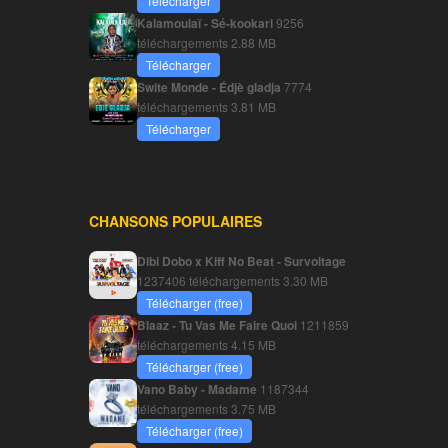
Télécharger
Kalamoulaï - Sé-kookari
9256
téléchargements
2.88 MB
Télécharger
Swite Monde - Édjè gladja
7774
téléchargements
3.81 MB
Télécharger
CHANSONS POPULAIRES
Dibi Dobo x Kiff No Beat - Survoltage
1237406 téléchargements
3.30 MB
Télécharger (free)
Blaaz - Tu Vas Me Faire Quoi
1211859
téléchargements
4.15 MB
Télécharger (free)
Vano Baby - Madame
1187344
téléchargements
3.75 MB
Télécharger (free)