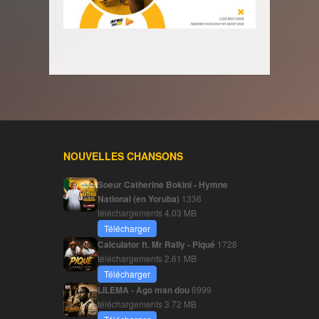
NOUVELLES CHANSONS
Soeur Catherine Bokini - Hymne
National (en Yoruba)
1336
téléchargements
4.03 MB
Télécharger
Calculator ft. Mr Rally - Piqué
1728
téléchargements
2.61 MB
Télécharger
LILEMA - Ago man dou
6999
téléchargements
3.72 MB