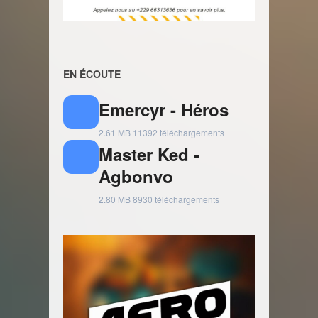
EN ÉCOUTE
Emercyr - Héros
2.61 MB
11392 téléchargements
Master Ked -
Agbonvo
2.80 MB
8930 téléchargements