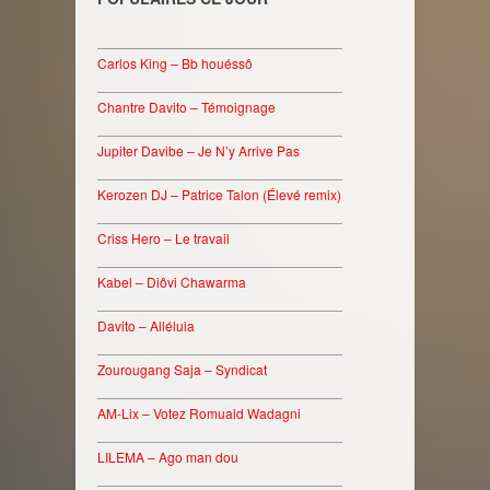
________________________________
Carlos King – Bb houéssô
________________________________
Chantre Davito – Témoignage
________________________________
Jupiter Davibe – Je N’y Arrive Pas
________________________________
Kerozen DJ – Patrice Talon (Élevé remix)
________________________________
Criss Hero – Le travail
________________________________
Kabel – Diôvi Chawarma
________________________________
Davito – Alléluia
________________________________
Zourougang Saja – Syndicat
________________________________
AM-Lix – Votez Romuald Wadagni
________________________________
LILEMA – Ago man dou
________________________________