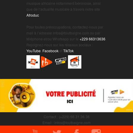
musique africaine notamment béninoise, ainsi
que de l’actualité musicale à travers notre site
Afroduc
.
.
Pour toutes préoccupations, contactez-nous par
mail à l’adresse infos@toutbaigne.com ou par
téléphone et/ou Whatsapp sur le
+229 66313636
.
Rejoignez-nous sur les réseaux sociaux :
YouTube
,
Facebook
et
TikTok
.
Contact : (+229) 66 31 36 36
Email : infos@toutbaigne.com