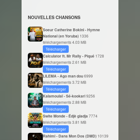
NOUVELLES CHANSONS
Soeur Catherine Bokini - Hymne
National (en Yoruba)
1336
téléchargements
4.03 MB
Télécharger
Calculator ft. Mr Rally - Piqué
1728
téléchargements
2.61 MB
Télécharger
LILEMA - Ago man dou
6999
téléchargements
3.72 MB
Télécharger
Kalamoulaï - Sé-kookari
9256
téléchargements
2.88 MB
Télécharger
Swite Monde - Édjè gladja
7774
téléchargements
3.81 MB
Télécharger
Rahimi - Dans Mon Dos (DMD)
10139