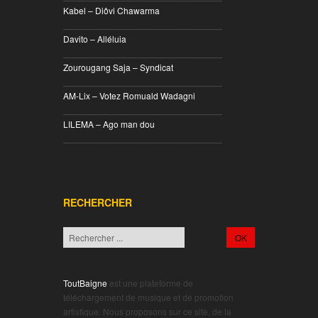
Kabel – Diôvi Chawarma
________________________________
Davito – Alléluia
________________________________
Zourougang Saja – Syndicat
________________________________
AM-Lix – Votez Romuald Wadagni
________________________________
LILEMA – Ago man dou
________________________________
RECHERCHER
ToutBaigne
est une plateforme de
téléchargement de musique et de promotion
artistique. Nous proposons sur ce site, de la