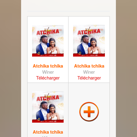
Atchika tchika
Atchika tchika
Winer
Winer
Télécharger
Télécharger
Atchika tchika