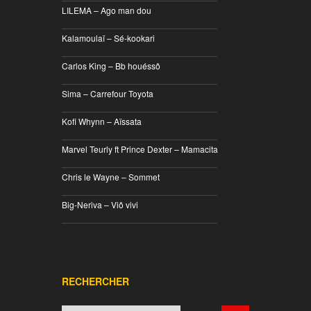
LILEMA – Ago man dou
________________________________
Kalamoulaï – Sé-kookari
________________________________
Carlos King – Bb houéssô
________________________________
Sima – Carrefour Toyota
________________________________
Kofi Whynn – Aïssata
________________________________
Marvel Teurly ft Prince Dexter – Mamacita
________________________________
Chris le Wayne – Sommet
________________________________
Big-Neriva – Viô vivi
________________________________
RECHERCHER