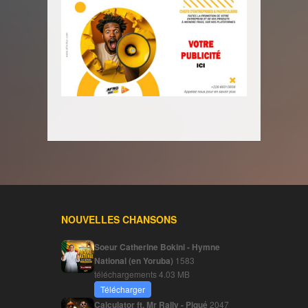
NOUVELLES CHANSONS
Soeur Catherine Bokini - Hymne
National (en Yoruba)
1583
téléchargements
4.03 MB
Télécharger
Calculator ft. Mr Rally - Piqué
2047