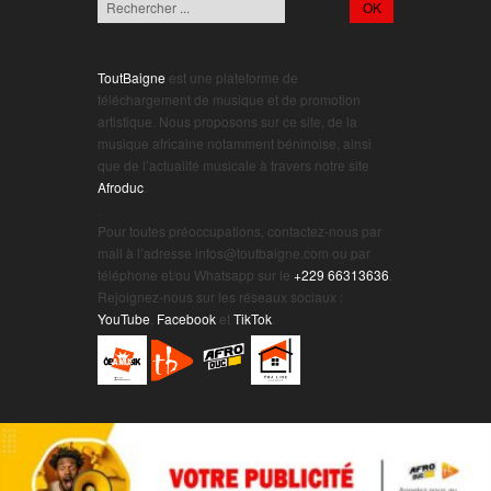
ToutBaigne
est une plateforme de
téléchargement de musique et de promotion
artistique. Nous proposons sur ce site, de la
musique africaine notamment béninoise, ainsi
que de l’actualité musicale à travers notre site
Afroduc
.
.
Pour toutes préoccupations, contactez-nous par
mail à l’adresse infos@toutbaigne.com ou par
téléphone et/ou Whatsapp sur le
+229 66313636
.
Rejoignez-nous sur les réseaux sociaux :
YouTube
,
Facebook
et
TikTok
.