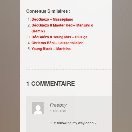
Contenus Similaires :
DéoGuézo – Massèpiano
DéoGuézo ft Master Ked – Man jayí o
(Remix)
DéoGuézo ft Young Max – Plus ça
Christos Béni – Laisse toi aller
Young Black – Marleina
1 COMMENTAIRE
Freeboy
5 ANS AGO
Just following my way oooo ?