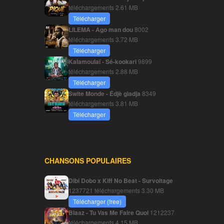
téléchargements
2.61 MB
Télécharger
LILEMA - Ago man dou
8002
téléchargements
3.72 MB
Télécharger
Kalamoulaï - Sé-kookari
9899
téléchargements
2.88 MB
Télécharger
Swite Monde - Édjè gladja
8349
téléchargements
3.81 MB
Télécharger
CHANSONS POPULAIRES
Dibi Dobo x Kiff No Beat - Survoltage
1237721 téléchargements
3.30 MB
Télécharger (free)
Blaaz - Tu Vas Me Faire Quoi
1212237
téléchargements
4.15 MB