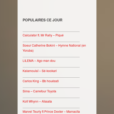
POPULAIRES CE JOUR
________________________________
Calculator ft. Mr Rally – Piqué
________________________________
Soeur Catherine Bokini – Hymne National (en
Yoruba)
________________________________
LILEMA – Ago man dou
________________________________
Kalamoulaï – Sé-kookari
________________________________
Carlos King – Bb houéssô
________________________________
Sima – Carrefour Toyota
________________________________
Kofi Whynn – Aïssata
________________________________
Marvel Teurly ft Prince Dexter – Mamacita