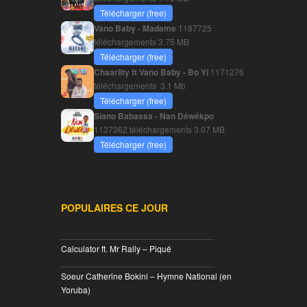
Télécharger (free)
Vano Baby - Madame
1187725
téléchargements
3.75 MB
Télécharger (free)
Chaarlity ft Vano Baby - Bo Yi
1171276
téléchargements
3.1 Mb
Télécharger (free)
Siano Babassa - Nan Déwékpo
1137362 téléchargements
3.07 MB
Télécharger (free)
POPULAIRES CE JOUR
________________________________
Calculator ft. Mr Rally – Piqué
________________________________
Soeur Catherine Bokini – Hymne National (en
Yoruba)
________________________________