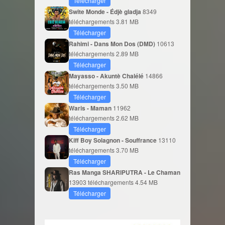
Télécharger
Swite Monde - Édjè gladja
8349
téléchargements
3.81 MB
Télécharger
Rahimi - Dans Mon Dos (DMD)
10613
téléchargements
2.89 MB
Télécharger
Mayasso - Akuntè Chalélé
14866
téléchargements
3.50 MB
Télécharger
Waris - Maman
11962
téléchargements
2.62 MB
Télécharger
Kiff Boy Solagnon - Souffrance
13110
téléchargements
3.70 MB
Télécharger
Ras Manga SHARIPUTRA - Le Chaman
13903 téléchargements
4.54 MB
Télécharger