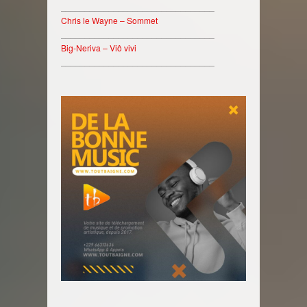
________________________________
Chris le Wayne – Sommet
________________________________
Big-Neriva – Viô vivi
________________________________