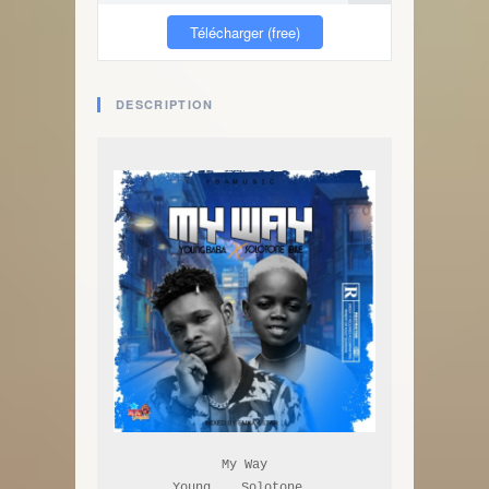
Télécharger (free)
DESCRIPTION
My Way

Young.., Solotone..