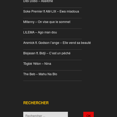
Dibi Dobo – Assitché
________________________________
Soke Premier ft AM-LIX – Ewa miadoua
________________________________
Mifanny – On vise que le sommet
________________________________
LILEMA – Ago man dou
________________________________
Arsmick ft. Godson l’ange – Elle vend sa beauté
________________________________
Bisjasan ft. Bidji – C’est un péché
________________________________
Tôgbè Yéton – Nina
________________________________
The Beb – Mahu Na Blo
________________________________
RECHERCHER