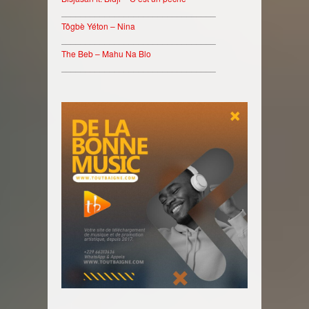
________________________________
Tôgbè Yéton – Nina
________________________________
The Beb – Mahu Na Blo
________________________________