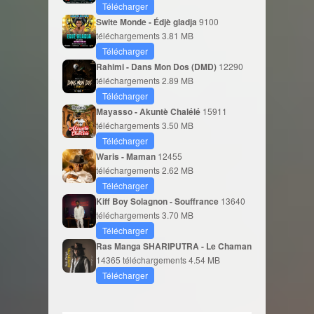
Télécharger
Swite Monde - Édjè gladja
9100
téléchargements
3.81 MB
Télécharger
Rahimi - Dans Mon Dos (DMD)
12290
téléchargements
2.89 MB
Télécharger
Mayasso - Akuntè Chalélé
15911
téléchargements
3.50 MB
Télécharger
Waris - Maman
12455
téléchargements
2.62 MB
Télécharger
Kiff Boy Solagnon - Souffrance
13640
téléchargements
3.70 MB
Télécharger
Ras Manga SHARIPUTRA - Le Chaman
14365 téléchargements
4.54 MB
Télécharger