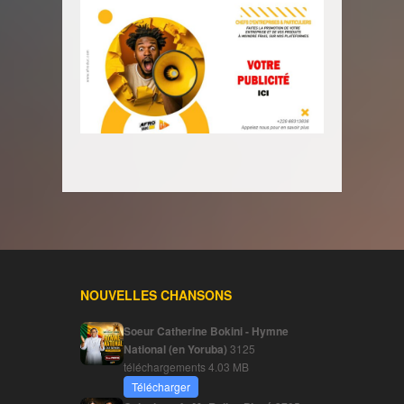
NOUVELLES CHANSONS
Soeur Catherine Bokini - Hymne
National (en Yoruba)
3125
téléchargements
4.03 MB
Télécharger