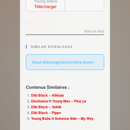
Young Black
Télécharger
.
Aller en haut
SIMILAR DOWNLOADS
Aucun téléchargement similaire trouvé !
Contenus Similaires :
Dibi Black – Alléluia
DéoGuézo ft Young Max – Plus ça
Dibi Black – Validé
Dibi Black – Pippo
Young Baba ft Solotone Ibile – My Way