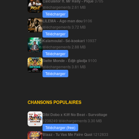
Calculator ft. Mr Rally - Piqué
3705
téléchargements
2.61 MB
Télécharger
LILEMA - Ago man dou
9106
téléchargements
3.72 MB
Télécharger
Kalamoulaï - Sé-kookari
10937
téléchargements
2.88 MB
Télécharger
Swite Monde - Édjè gladja
9100
téléchargements
3.81 MB
Télécharger
CHANSONS POPULAIRES
Dibi Dobo x Kiff No Beat - Survoltage
1238249 téléchargements
3.30 MB
Télécharger (free)
Blaaz - Tu Vas Me Faire Quoi
1212833