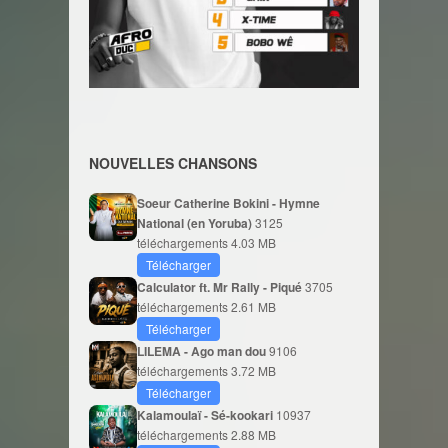
NOUVELLES CHANSONS
Soeur Catherine Bokini - Hymne
National (en Yoruba)
3125
téléchargements
4.03 MB
Télécharger
Calculator ft. Mr Rally - Piqué
3705
téléchargements
2.61 MB
Télécharger
LILEMA - Ago man dou
9106
téléchargements
3.72 MB
Télécharger
Kalamoulaï - Sé-kookari
10937
téléchargements
2.88 MB