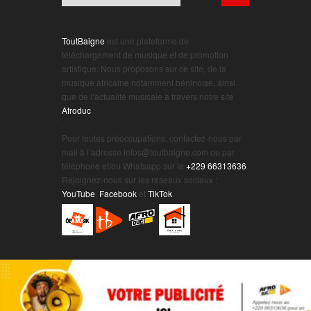
ToutBaigne
est une plateforme de
téléchargement de musique et de promotion
artistique. Nous proposons sur ce site, de la
musique africaine notamment béninoise, ainsi
que de l’actualité musicale à travers notre site
Afroduc
.
.
Pour toutes préoccupations, contactez-nous par
mail à l’adresse infos@toutbaigne.com ou par
téléphone et/ou Whatsapp sur le
+229 66313636
.
Rejoignez-nous sur les réseaux sociaux :
YouTube
,
Facebook
et
TikTok
.