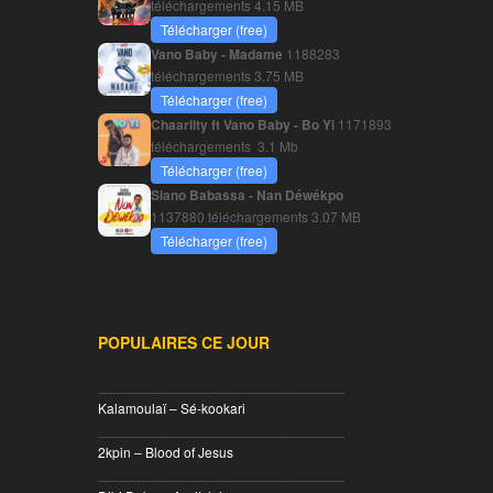
téléchargements
4.15 MB
Télécharger (free)
Vano Baby - Madame
1188283
téléchargements
3.75 MB
Télécharger (free)
Chaarlity ft Vano Baby - Bo Yi
1171893
téléchargements
3.1 Mb
Télécharger (free)
Siano Babassa - Nan Déwékpo
1137880 téléchargements
3.07 MB
Télécharger (free)
POPULAIRES CE JOUR
________________________________
Kalamoulaï – Sé-kookari
________________________________
2kpin – Blood of Jesus
________________________________