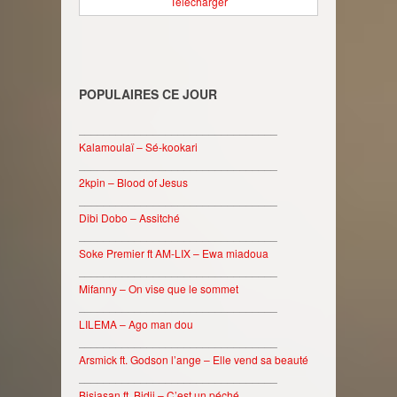
Télécharger
POPULAIRES CE JOUR
________________________________
Kalamoulaï – Sé-kookari
________________________________
2kpin – Blood of Jesus
________________________________
Dibi Dobo – Assitché
________________________________
Soke Premier ft AM-LIX – Ewa miadoua
________________________________
Mifanny – On vise que le sommet
________________________________
LILEMA – Ago man dou
________________________________
Arsmick ft. Godson l’ange – Elle vend sa beauté
________________________________
Bisjasan ft. Bidji – C’est un péché