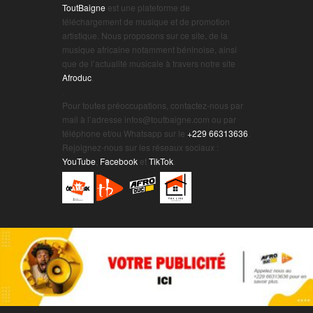
ToutBaigne
est une plateforme de
téléchargement de musique et de promotion
artistique. Nous proposons sur ce site, de la
musique africaine notamment béninoise, ainsi
que de l’actualité musicale à travers notre site
Afroduc
.
.
Pour toutes préoccupations, contactez-nous par
mail à l’adresse infos@toutbaigne.com ou par
téléphone et/ou Whatsapp sur le
+229 66313636
.
Rejoignez-nous sur les réseaux sociaux :
YouTube
,
Facebook
et
TikTok
.