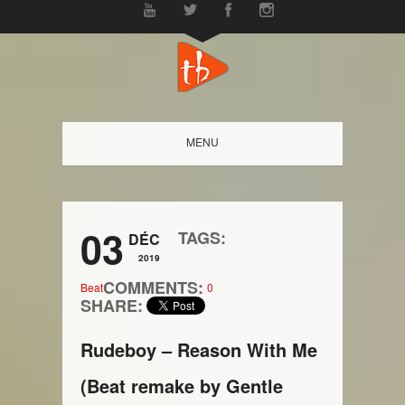
MENU
03
TAGS:
DÉC
2019
COMMENTS:
Beat
0
SHARE:
Rudeboy – Reason With Me
(Beat remake by Gentle