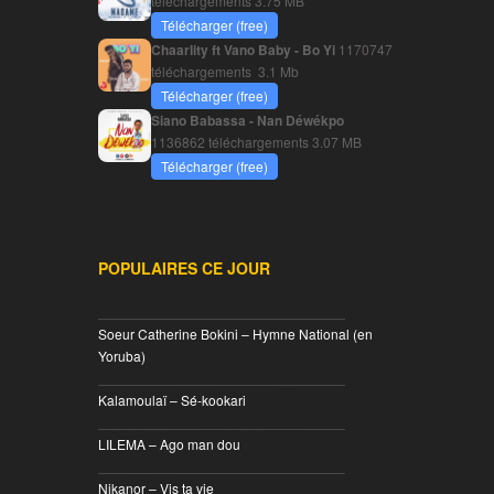
téléchargements
3.75 MB
Télécharger (free)
Chaarlity ft Vano Baby - Bo Yi
1170747
téléchargements
3.1 Mb
Télécharger (free)
Siano Babassa - Nan Déwékpo
1136862 téléchargements
3.07 MB
Télécharger (free)
POPULAIRES CE JOUR
________________________________
Soeur Catherine Bokini – Hymne National (en
Yoruba)
________________________________
Kalamoulaï – Sé-kookari
________________________________
LILEMA – Ago man dou
________________________________
Nikanor – Vis ta vie