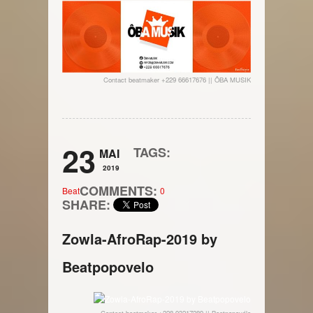
Contact beatmaker +229 66617676 || ÔBA MUSIK
23
TAGS:
MAI
2019
COMMENTS:
Beat
0
SHARE:
Zowla-AfroRap-2019 by
Beatpopovelo
Contact beatmaker +228 93217289 || Beatpopovélo