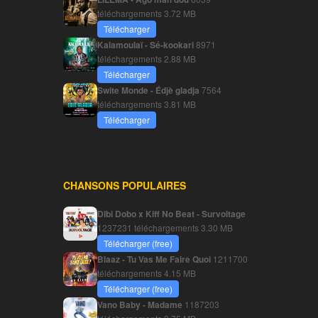
téléchargements
3.72 MB
Télécharger
Kalamoulaï - Sé-kookari
8971
téléchargements
2.88 MB
Télécharger
Swite Monde - Édjè gladja
7564
téléchargements
3.81 MB
Télécharger
CHANSONS POPULAIRES
Dibi Dobo x Kiff No Beat - Survoltage
1237231 téléchargements
3.30 MB
Télécharger (free)
Blaaz - Tu Vas Me Faire Quoi
1211700
téléchargements
4.15 MB
Télécharger (free)
Vano Baby - Madame
1187203