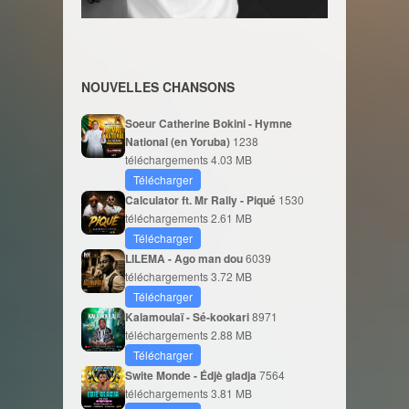
NOUVELLES CHANSONS
Soeur Catherine Bokini - Hymne
National (en Yoruba)
1238
téléchargements
4.03 MB
Télécharger
Calculator ft. Mr Rally - Piqué
1530
téléchargements
2.61 MB
Télécharger
LILEMA - Ago man dou
6039
téléchargements
3.72 MB
Télécharger
Kalamoulaï - Sé-kookari
8971
téléchargements
2.88 MB
Télécharger
Swite Monde - Édjè gladja
7564
téléchargements
3.81 MB