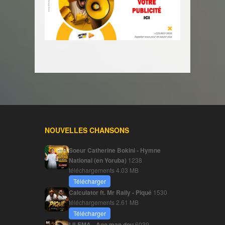
NOUVELLES CHANSONS
Soeur Catherine Bokini - Hymne
National (en Yoruba)
1238
téléchargements
4.03 MB
Télécharger
Calculator ft. Mr Rally - Piqué
1530
téléchargements
2.61 MB
Télécharger
LILEMA - Ago man dou
6039