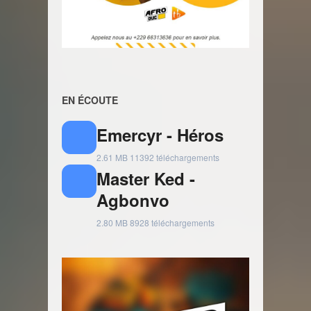
EN ÉCOUTE
Emercyr - Héros
2.61 MB
11392 téléchargements
Master Ked -
Agbonvo
2.80 MB
8928 téléchargements