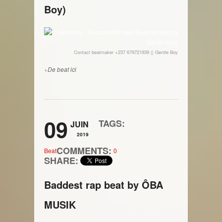
Boy)
Contact beatmaker +237 679721939 ||
Gentle Boy
+
De beat
ici
09
TAGS:
JUIN
2019
COMMENTS:
Beat
0
SHARE:
Baddest rap beat by ÔBA
MUSIK