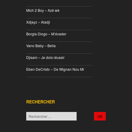
________________________________
Mich 2 Boy – Azé wè
________________________________
Xdjayz – Aladji
________________________________
Borgia Diogo – M’évader
________________________________
Vano Baby – Bella
________________________________
Djisam – Je dois réussir
________________________________
Eben DeCristo – De Wignan Nou Mi
________________________________
RECHERCHER