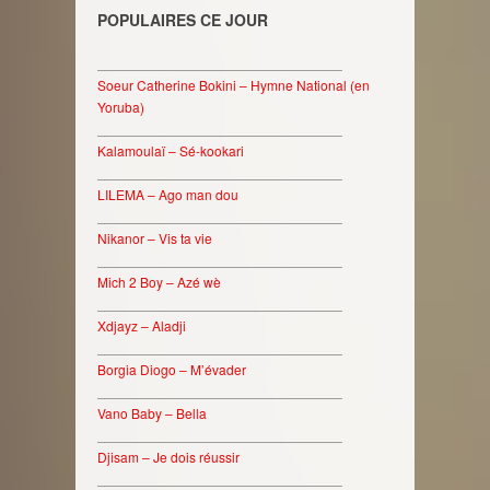
POPULAIRES CE JOUR
________________________________
Soeur Catherine Bokini – Hymne National (en
Yoruba)
________________________________
Kalamoulaï – Sé-kookari
________________________________
LILEMA – Ago man dou
________________________________
Nikanor – Vis ta vie
________________________________
Mich 2 Boy – Azé wè
________________________________
Xdjayz – Aladji
________________________________
Borgia Diogo – M’évader
________________________________
Vano Baby – Bella
________________________________
Djisam – Je dois réussir
________________________________