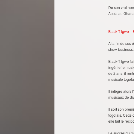
De son vrai nom
Accra au Ghana
Black-T Igwe – P
A la fin de ses 
show-business.
Black-T Igwe fa
ingénierie musi
de 2 ans, il ren
musicale togolai
Il intègre alor
musicaux de dive
Il sort son pre
togolais. Cette
elle fait le réci
Le succès du mo