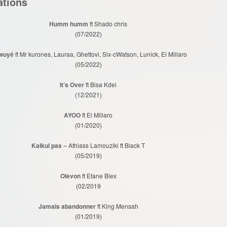
ations
Humm humm
ft Shado chris
(07/2022)
wuyé
ft Mr kurones, Lauraa, Ghettovi, Six-cWatson, Lunick, El Miliaro
(05/2022)
It’s Over
ft Bisa Kdei
(12/2021)
AYOO
ft El Miliaro
(01/2020)
Kalkul pas
– Athiass Lamouziki ft Black T
(05/2019)
Olevon
ft Etane Blex
(02/2019
Jamais abandonner
ft King Mensah
(01/2019)