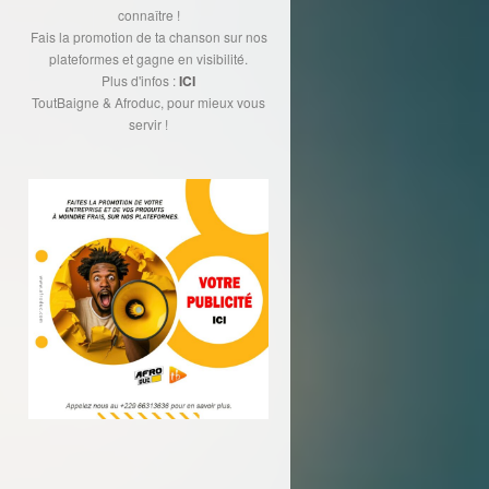
connaître !
Fais la promotion de ta chanson sur nos
plateformes et gagne en visibilité.
Plus d'infos :
ICI
ToutBaigne & Afroduc, pour mieux vous
servir !