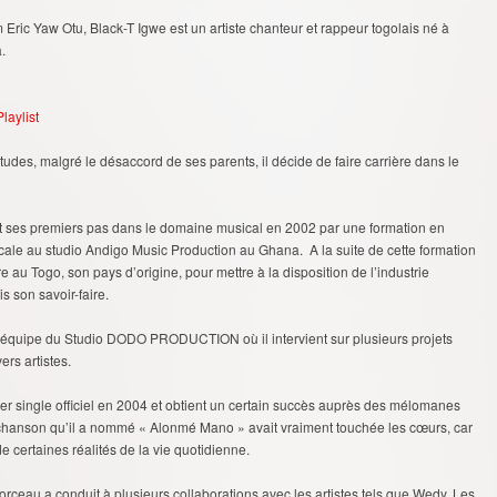
 Eric Yaw Otu, Black-T Igwe est un artiste chanteur et rappeur togolais né à
.
laylist
études, malgré le désaccord de ses parents, il décide de faire carrière dans le
it ses premiers pas dans le domaine musical en 2002 par une formation en
cale au studio Andigo Music Production au Ghana. A la suite de cette formation
tre au Togo, son pays d’origine, pour mettre à la disposition de l’industrie
s son savoir-faire.
s l’équipe du Studio DODO PRODUCTION où il intervient sur plusieurs projets
rs artistes.
mier single officiel en 2004 et obtient un certain succès auprès des mélomanes
 chanson qu’il a nommé « Alonmé Mano » avait vraiment touchée les cœurs, car
t de certaines réalités de la vie quotidienne.
rceau a conduit à plusieurs collaborations avec les artistes tels que Wedy, Les