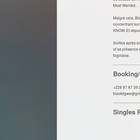
Most Wanted…
Malgré cela, Bl
concentrant sur
KNOW. Et depuis 
Sorties après s
et sa présence 
togolaise.
Booking
+228 97 87 39 
blacktigwe@gm
Singles 