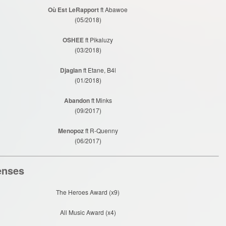
Où Est LeRapport
ft Abawoe
(05/2018)
OSHEE
ft Pikaluzy
(03/2018)
Djaglan
ft Etane, B4l
(01/2018)
Abandon
ft Minks
(09/2017)
Menopoz
ft R-Quenny
(06/2017)
nses
The Heroes Award (x9)
All Music Award (x4)