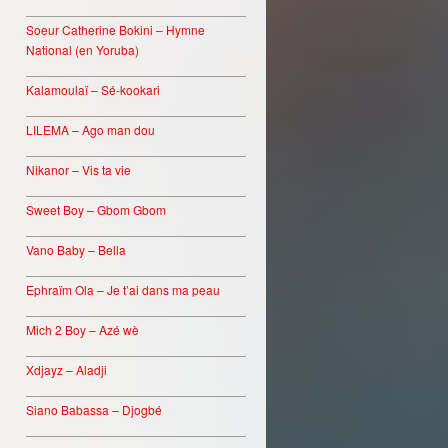
________________________________
Soeur Catherine Bokini – Hymne
National (en Yoruba)
________________________________
Kalamoulaï – Sé-kookari
________________________________
LILEMA – Ago man dou
________________________________
Nikanor – Vis ta vie
________________________________
Sweet Boy – Gbom Gbom
________________________________
Vano Baby – Bella
________________________________
Ephraïm Ola – Je t’ai dans ma peau
________________________________
Mich 2 Boy – Azé wè
________________________________
Xdjayz – Aladji
________________________________
Siano Babassa – Djogbé
________________________________