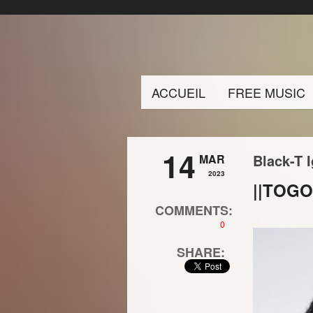
ACCUEIL
FREE MUSIC
14
Black-T 
MAR
2023
||TOGO
COMMENTS:
0
SHARE: