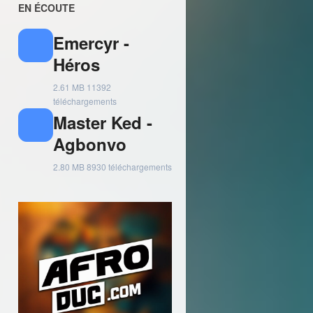
EN ÉCOUTE
Emercyr -
Héros
2.61 MB
11392
téléchargements
Master Ked -
Agbonvo
2.80 MB
8930 téléchargements