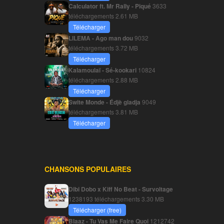
Calculator ft. Mr Rally - Piqué
3633
téléchargements
2.61 MB
Télécharger
LILEMA - Ago man dou
9032
téléchargements
3.72 MB
Télécharger
Kalamoulaï - Sé-kookari
10824
téléchargements
2.88 MB
Télécharger
Swite Monde - Édjè gladja
9049
téléchargements
3.81 MB
Télécharger
CHANSONS POPULAIRES
Dibi Dobo x Kiff No Beat - Survoltage
1238193 téléchargements
3.30 MB
Télécharger (free)
Blaaz - Tu Vas Me Faire Quoi
1212742