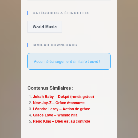
CATÉGORIES & ÉTIQUETTES
World Music
SIMILAR DOWNLOADS
Aucun téléchargement similaire trouvé !
Contenus Similaires :
Jekah Baby – Dokpê (rends grâce)
New Jay-Z – Grâce étonnante
Léandre Leroy – Action de grâce
Grâce Love – Whindo nifa
Reno King – Dieu est au contrôle