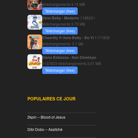
téléchargements
4.15 MB
Télécharger (free)
Vano Baby - Madame
1188221
téléchargements
3.75 MB
Télécharger (free)
Chaarlity ft Vano Baby - Bo Yi
1171809
téléchargements
3.1 Mb
Télécharger (free)
Siano Babassa - Nan Déwékpo
1137823 téléchargements
3.07 MB
Télécharger (free)
POPULAIRES CE JOUR
________________________________
2kpin – Blood of Jesus
________________________________
Dibi Dobo – Assitché
________________________________