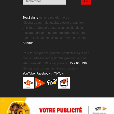
ToutBaigne
est une plateforme de
téléchargement de musique et de promotion
artistique. Nous proposons sur ce site, de la
musique africaine notamment béninoise, ainsi
que de l’actualité musicale à travers notre site
Afroduc
.
.
Pour toutes préoccupations, contactez-nous par
mail à l’adresse infos@toutbaigne.com ou par
téléphone et/ou Whatsapp sur le
+229 66313636
.
Rejoignez-nous sur les réseaux sociaux :
YouTube
,
Facebook
et
TikTok
.