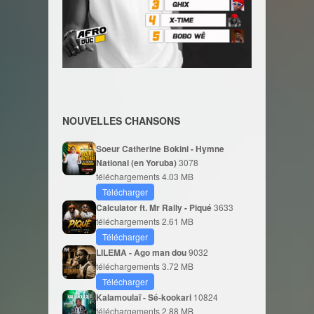
NOUVELLES CHANSONS
Soeur Catherine Bokini - Hymne
National (en Yoruba)
3078
téléchargements
4.03 MB
Télécharger
Calculator ft. Mr Rally - Piqué
3633
téléchargements
2.61 MB
Télécharger
LILEMA - Ago man dou
9032
téléchargements
3.72 MB
Télécharger
Kalamoulaï - Sé-kookari
10824
téléchargements
2.88 MB