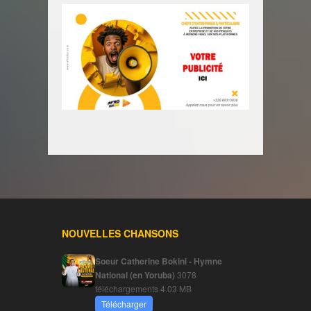
NOUVELLES CHANSONS
Soeur Catherine Bokini - Hymne
National (en Yoruba)
3078
téléchargements
4.03 MB
Télécharger