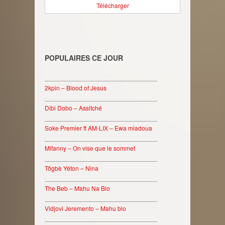
Télécharger
POPULAIRES CE JOUR
________________________________
2kpin – Blood of Jesus
________________________________
Dibi Dobo – Assitché
________________________________
Soke Premier ft AM-LIX – Ewa miadoua
________________________________
Mifanny – On vise que le sommet
________________________________
Tôgbè Yéton – Nina
________________________________
The Beb – Mahu Na Blo
________________________________
Vidjovi Jeremento – Mahu blo
________________________________