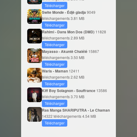
Télécharger
Swite Monde - Édjè gladja
9049
téléchargements
3.81 MB
Télécharger
Rahimi - Dans Mon Dos (DMD)
11828
téléchargements
2.89 MB
Télécharger
Mayasso - Akuntè Chalélé
15867
téléchargements
3.50 MB
Télécharger
Waris - Maman
12411
téléchargements
2.62 MB
Télécharger
Kiff Boy Solagnon - Souffrance
13586
téléchargements
3.70 MB
Télécharger
Ras Manga SHARIPUTRA - Le Chaman
14322 téléchargements
4.54 MB
Télécharger