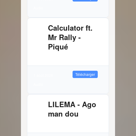
Audio
Calculator ft.
Mr Rally -
Piqué
2.61 MB
1585 Téléchargements
Télécharger
1 août 2026
Audio
LILEMA - Ago
man dou
3.72 MB
6269 Téléchargements