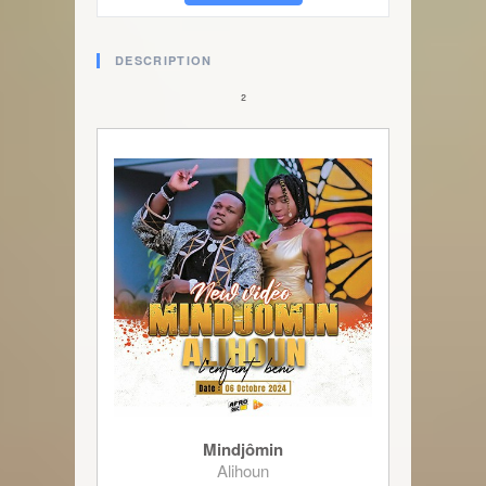
DESCRIPTION
²
Mindjômin
Alihoun