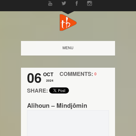
MENU
06
COMMENTS:
OCT
0
2024
SHARE:
Alihoun – Mindjômin