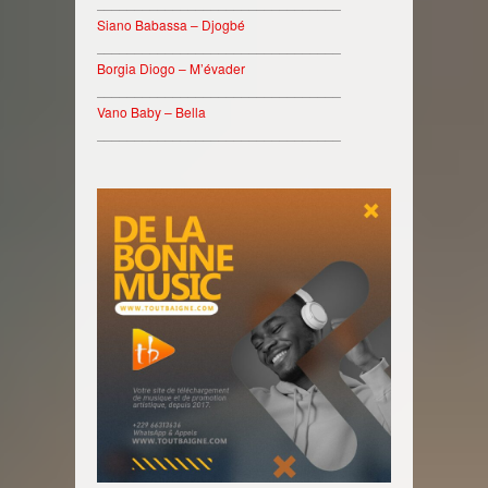
________________________________
Siano Babassa – Djogbé
________________________________
Borgia Diogo – M’évader
________________________________
Vano Baby – Bella
________________________________