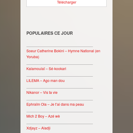
Télécharger
POPULAIRES CE JOUR
________________________________
Soeur Catherine Bokini – Hymne National (en
Yoruba)
________________________________
Kalamoulaï – Sé-kookari
________________________________
LILEMA – Ago man dou
________________________________
Nikanor – Vis ta vie
________________________________
Ephraïm Ola – Je t’ai dans ma peau
________________________________
Mich 2 Boy – Azé wè
________________________________
Xdjayz – Aladji