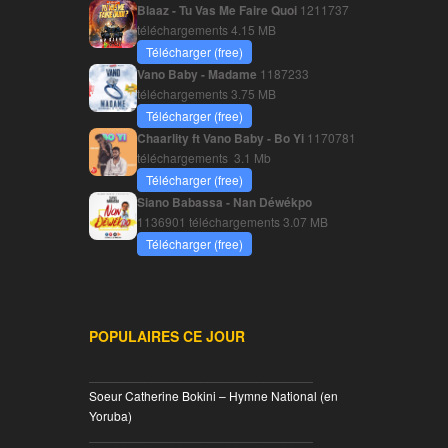
Blaaz - Tu Vas Me Faire Quoi
1211737
téléchargements
4.15 MB
Télécharger (free)
Vano Baby - Madame
1187233
téléchargements
3.75 MB
Télécharger (free)
Chaarlity ft Vano Baby - Bo Yi
1170781
téléchargements
3.1 Mb
Télécharger (free)
Siano Babassa - Nan Déwékpo
1136901 téléchargements
3.07 MB
Télécharger (free)
POPULAIRES CE JOUR
________________________________
Soeur Catherine Bokini – Hymne National (en
Yoruba)
________________________________