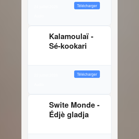
Télécharger
24 juillet 2026
Audio
Kalamoulaï -
Sé-kookari
2.88 MB
9024 Téléchargements
Télécharger
22 juillet 2026
Audio
Swite Monde -
Édjè gladja
3.81 MB
7605 Téléchargements