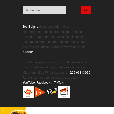
ToutBaigne
est une plateforme de
téléchargement de musique et de promotion
artistique. Nous proposons sur ce site, de la
musique africaine notamment béninoise, ainsi
que de l’actualité musicale à travers notre site
Afroduc
.
.
Pour toutes préoccupations, contactez-nous par
mail à l’adresse infos@toutbaigne.com ou par
téléphone et/ou Whatsapp sur le
+229 66313636
.
Rejoignez-nous sur les réseaux sociaux :
YouTube
,
Facebook
et
TikTok
.