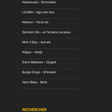
Kalamoulaï – Sé-kookari
________________________________
LILEMA – Ago man dou
________________________________
Nikanor – Vis ta vie
________________________________
Ephraïm Ola – Je t’ai dans ma peau
________________________________
Mich 2 Boy – Azé wè
________________________________
Xdjayz – Aladji
________________________________
Siano Babassa – Djogbé
________________________________
Borgia Diogo – M’évader
________________________________
Vano Baby – Bella
________________________________
RECHERCHER