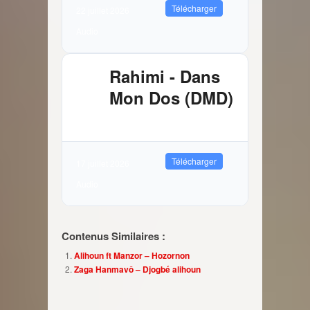
Télécharger
22 juillet 2026
Audio
Rahimi - Dans
Mon Dos (DMD)
2.89 MB
10022 Téléchargements
Télécharger
17 juillet 2026
Audio
Contenus Similaires :
Alihoun ft Manzor – Hozornon
Zaga Hanmavô – Djogbé alihoun