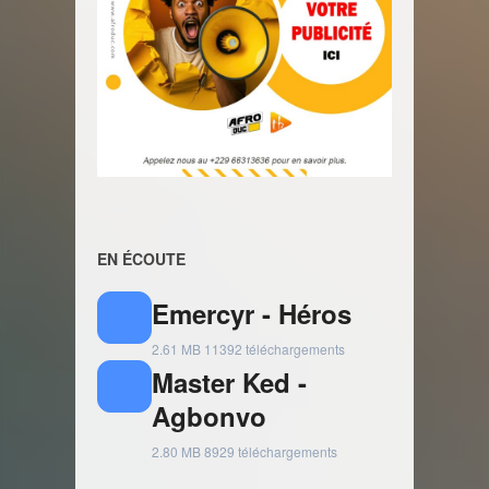
EN ÉCOUTE
Emercyr - Héros
2.61 MB
11392 téléchargements
Master Ked -
Agbonvo
2.80 MB
8929 téléchargements