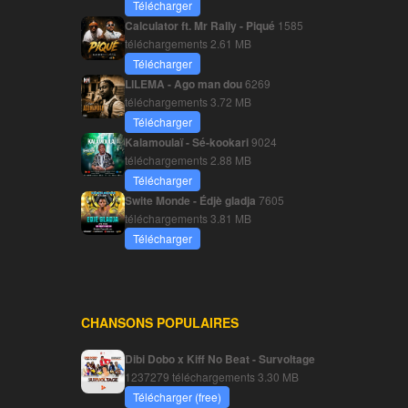
Télécharger
Calculator ft. Mr Rally - Piqué
1585
téléchargements
2.61 MB
Télécharger
LILEMA - Ago man dou
6269
téléchargements
3.72 MB
Télécharger
Kalamoulaï - Sé-kookari
9024
téléchargements
2.88 MB
Télécharger
Swite Monde - Édjè gladja
7605
téléchargements
3.81 MB
Télécharger
CHANSONS POPULAIRES
Dibi Dobo x Kiff No Beat - Survoltage
1237279 téléchargements
3.30 MB
Télécharger (free)