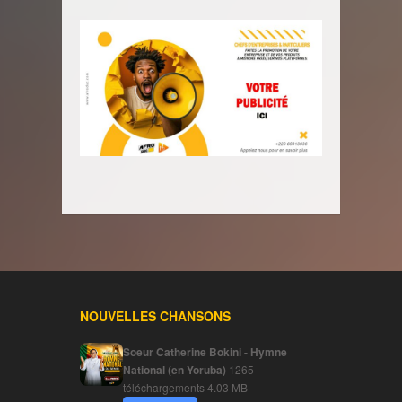
NOUVELLES CHANSONS
Soeur Catherine Bokini - Hymne
National (en Yoruba)
1265
téléchargements
4.03 MB