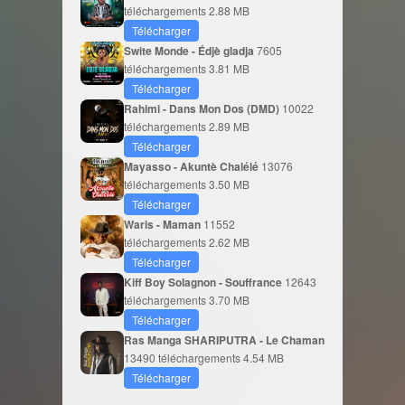
téléchargements
2.88 MB
Télécharger
Swite Monde - Édjè gladja
7605
téléchargements
3.81 MB
Télécharger
Rahimi - Dans Mon Dos (DMD)
10022
téléchargements
2.89 MB
Télécharger
Mayasso - Akuntè Chalélé
13076
téléchargements
3.50 MB
Télécharger
Waris - Maman
11552
téléchargements
2.62 MB
Télécharger
Kiff Boy Solagnon - Souffrance
12643
téléchargements
3.70 MB
Télécharger
Ras Manga SHARIPUTRA - Le Chaman
13490 téléchargements
4.54 MB
Télécharger