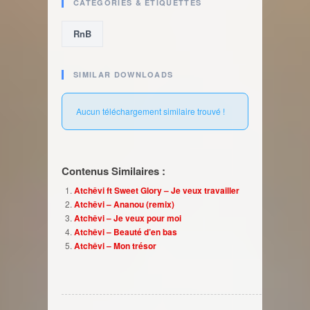
CATÉGORIES & ÉTIQUETTES
RnB
SIMILAR DOWNLOADS
Aucun téléchargement similaire trouvé !
Contenus Similaires :
Atchêvi ft Sweet Glory – Je veux travailler
Atchêvi – Ananou (remix)
Atchêvi – Je veux pour moi
Atchêvi – Beauté d’en bas
Atchêvi – Mon trésor