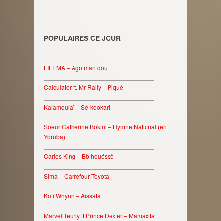
POPULAIRES CE JOUR
________________________________
LILEMA – Ago man dou
________________________________
Calculator ft. Mr Rally – Piqué
________________________________
Kalamoulaï – Sé-kookari
________________________________
Soeur Catherine Bokini – Hymne National (en
Yoruba)
________________________________
Carlos King – Bb houéssô
________________________________
Sima – Carrefour Toyota
________________________________
Kofi Whynn – Aïssata
________________________________
Marvel Teurly ft Prince Dexter – Mamacita