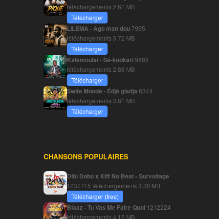
téléchargements
2.61 MB
Télécharger
LILEMA - Ago man dou
7995
téléchargements
3.72 MB
Télécharger
Kalamoulaï - Sé-kookari
9889
téléchargements
2.88 MB
Télécharger
Swite Monde - Édjè gladja
8344
téléchargements
3.81 MB
Télécharger
CHANSONS POPULAIRES
Dibi Dobo x Kiff No Beat - Survoltage
1237715 téléchargements
3.30 MB
Télécharger (free)
Blaaz - Tu Vas Me Faire Quoi
1212224
téléchargements
4.15 MB