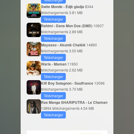
Swite Monde - Édjè gladja
8344
téléchargements
3.81 MB
Télécharger
Rahimi - Dans Mon Dos (DMD)
10607
téléchargements
2.89 MB
Télécharger
Mayasso - Akuntè Chalélé
14860
téléchargements
3.50 MB
Télécharger
Waris - Maman
11950
téléchargements
2.62 MB
Télécharger
Kiff Boy Solagnon - Souffrance
13096
téléchargements
3.70 MB
Télécharger
Ras Manga SHARIPUTRA - Le Chaman
13894 téléchargements
4.54 MB
Télécharger