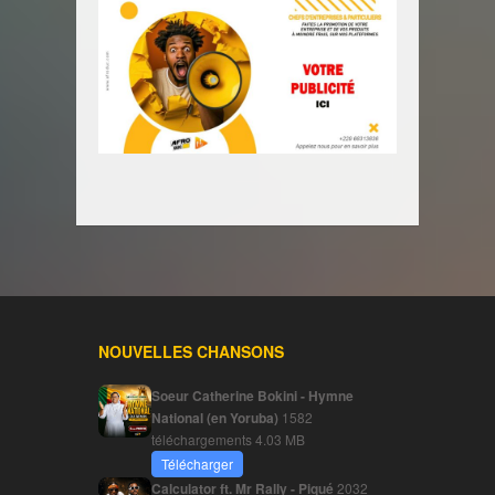
NOUVELLES CHANSONS
Soeur Catherine Bokini - Hymne
National (en Yoruba)
1582
téléchargements
4.03 MB
Télécharger
Calculator ft. Mr Rally - Piqué
2032