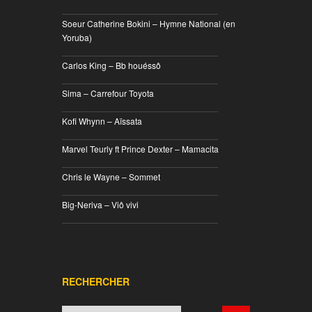
________________________________
Soeur Catherine Bokini – Hymne National (en
Yoruba)
________________________________
Carlos King – Bb houéssô
________________________________
Sima – Carrefour Toyota
________________________________
Kofi Whynn – Aïssata
________________________________
Marvel Teurly ft Prince Dexter – Mamacita
________________________________
Chris le Wayne – Sommet
________________________________
Big-Neriva – Viô vivi
________________________________
RECHERCHER