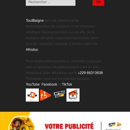
ToutBaigne
est une plateforme de
téléchargement de musique et de promotion
artistique. Nous proposons sur ce site, de la
musique africaine notamment béninoise, ainsi
que de l’actualité musicale à travers notre site
Afroduc
.
.
Pour toutes préoccupations, contactez-nous par
mail à l’adresse infos@toutbaigne.com ou par
téléphone et/ou Whatsapp sur le
+229 66313636
.
Rejoignez-nous sur les réseaux sociaux :
YouTube
,
Facebook
et
TikTok
.