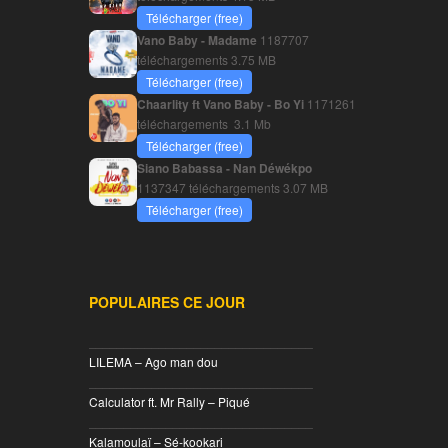
Télécharger (free)
Vano Baby - Madame
1187707
téléchargements
3.75 MB
Télécharger (free)
Chaarlity ft Vano Baby - Bo Yi
1171261
téléchargements
3.1 Mb
Télécharger (free)
Siano Babassa - Nan Déwékpo
1137347 téléchargements
3.07 MB
Télécharger (free)
POPULAIRES CE JOUR
________________________________
LILEMA – Ago man dou
________________________________
Calculator ft. Mr Rally – Piqué
________________________________
Kalamoulaï – Sé-kookari