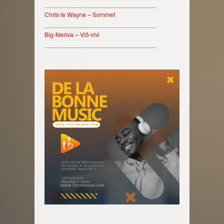
________________________________
Chris le Wayne – Sommet
________________________________
Big-Neriva – Viô vivi
________________________________