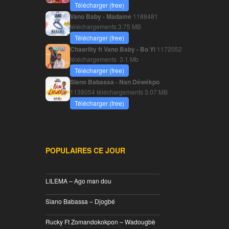
Télécharger (free)
Vano Baby - Madame
1188481
téléchargements
3.75 MB
Télécharger (free)
Chaarlity ft Vano Baby - Bo Yi
1172052
téléchargements
3.1 Mb
Télécharger (free)
Siano Babassa - Nan Déwékpo
1138054 téléchargements
3.07 MB
Télécharger (free)
POPULAIRES CE JOUR
________________________________
LILEMA – Ago man dou
________________________________
Siano Babassa – Djogbé
________________________________
Rucky Ft Zomandokokpon – Wadougbè