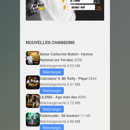
NOUVELLES CHANSONS
Soeur Catherine Bokini - Hymne
National (en Yoruba)
3258
téléchargements
4.03 MB
Télécharger
Calculator ft. Mr Rally - Piqué
3844
téléchargements
2.61 MB
Télécharger
LILEMA - Ago man dou
9284
téléchargements
3.72 MB
Télécharger
Kalamoulaï - Sé-kookari
11148
téléchargements
2.88 MB
Télécharger