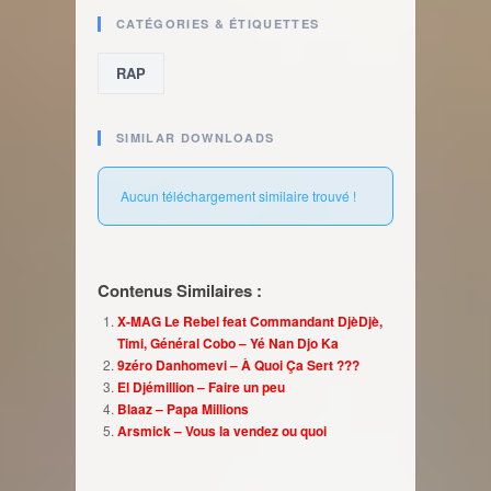
CATÉGORIES & ÉTIQUETTES
RAP
SIMILAR DOWNLOADS
Aucun téléchargement similaire trouvé !
Contenus Similaires :
X-MAG Le Rebel feat Commandant DjèDjè,
Timi, Général Cobo – Yé Nan Djo Ka
9zéro Danhomevi – À Quoi Ça Sert ???
El Djémillion – Faire un peu
Blaaz – Papa Millions
Arsmick – Vous la vendez ou quoi