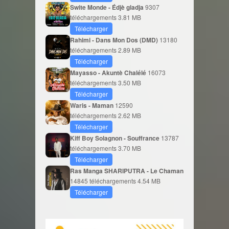
Swite Monde - Édjè gladja
9307
téléchargements
3.81 MB
Télécharger
Rahimi - Dans Mon Dos (DMD)
13180
téléchargements
2.89 MB
Télécharger
Mayasso - Akuntè Chalélé
16073
téléchargements
3.50 MB
Télécharger
Waris - Maman
12590
téléchargements
2.62 MB
Télécharger
Kiff Boy Solagnon - Souffrance
13787
téléchargements
3.70 MB
Télécharger
Ras Manga SHARIPUTRA - Le Chaman
14845 téléchargements
4.54 MB
Télécharger