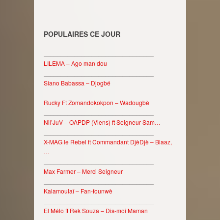
POPULAIRES CE JOUR
________________________________
LILEMA – Ago man dou
________________________________
Siano Babassa – Djogbé
________________________________
Rucky Ft Zomandokokpon – Wadougbè
________________________________
Nil’JuV – OAPDP (Viens) ft Seigneur Sam…
________________________________
X-MAG le Rebel ft Commandant DjèDjè – Blaaz,
…
________________________________
Max Farmer – Merci Seigneur
________________________________
Kalamoulaï – Fan-founwè
________________________________
El Mélo ft Rek Souza – Dis-moi Maman