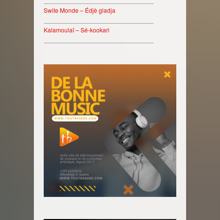
________________________________
Swite Monde – Édjè gladja
________________________________
Kalamoulaï – Sé-kookari
________________________________