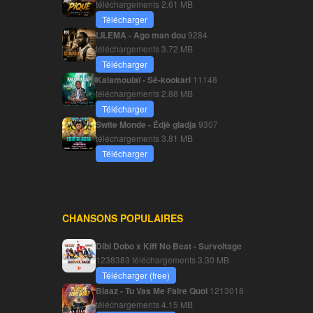
téléchargements
2.61 MB
Télécharger
LILEMA - Ago man dou
9284
téléchargements
3.72 MB
Télécharger
Kalamoulaï - Sé-kookari
11148
téléchargements
2.88 MB
Télécharger
Swite Monde - Édjè gladja
9307
téléchargements
3.81 MB
Télécharger
CHANSONS POPULAIRES
Dibi Dobo x Kiff No Beat - Survoltage
1238383 téléchargements
3.30 MB
Télécharger (free)
Blaaz - Tu Vas Me Faire Quoi
1213018
téléchargements
4.15 MB