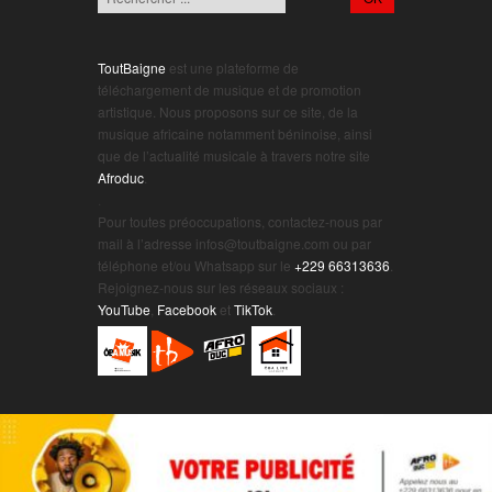
ToutBaigne
est une plateforme de
téléchargement de musique et de promotion
artistique. Nous proposons sur ce site, de la
musique africaine notamment béninoise, ainsi
que de l’actualité musicale à travers notre site
Afroduc
.
.
Pour toutes préoccupations, contactez-nous par
mail à l’adresse infos@toutbaigne.com ou par
téléphone et/ou Whatsapp sur le
+229 66313636
.
Rejoignez-nous sur les réseaux sociaux :
YouTube
,
Facebook
et
TikTok
.