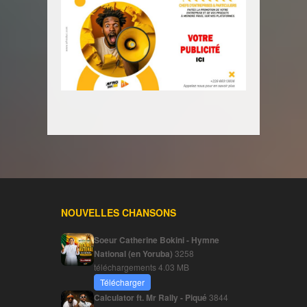
NOUVELLES CHANSONS
Soeur Catherine Bokini - Hymne
National (en Yoruba)
3258
téléchargements
4.03 MB
Télécharger
Calculator ft. Mr Rally - Piqué
3844