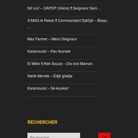
________________________________
Nil’JuV – OAPDP (Viens) ft Seigneur Sam…
________________________________
X-MAG le Rebel ft Commandant DjèDjè – Blaaz,
…
________________________________
Max Farmer – Merci Seigneur
________________________________
Kalamoulaï – Fan-founwè
________________________________
El Mélo ft Rek Souza – Dis-moi Maman
________________________________
Swite Monde – Édjè gladja
________________________________
Kalamoulaï – Sé-kookari
________________________________
RECHERCHER