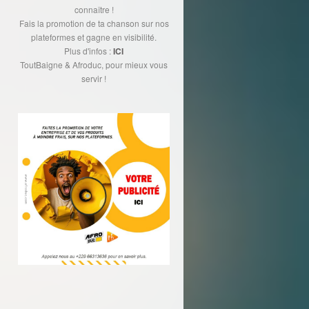
connaître !
Fais la promotion de ta chanson sur nos
plateformes et gagne en visibilité.
Plus d'infos :
ICI
ToutBaigne & Afroduc, pour mieux vous
servir !