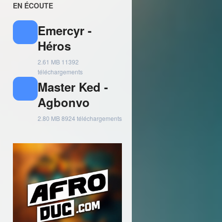
EN ÉCOUTE
Emercyr -
Héros
2.61 MB
11392
téléchargements
Master Ked -
Agbonvo
2.80 MB
8924 téléchargements