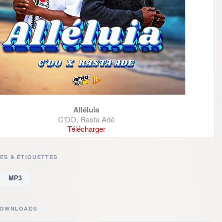
Alléluia
C'DO, Rasta Adé
Télécharger
ES & ÉTIQUETTES
MP3
DOWNLOADS