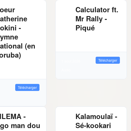
oeur
Calculator ft.
atherine
Mr Rally -
okini -
Piqué
ymne
2.61 MB
1485
Téléchargements
ational (en
oruba)
Télécharger
1 août 2026
03 MB
1197
Audio
léchargements
Télécharger
ILEMA -
Kalamoulaï -
go man dou
Sé-kookari