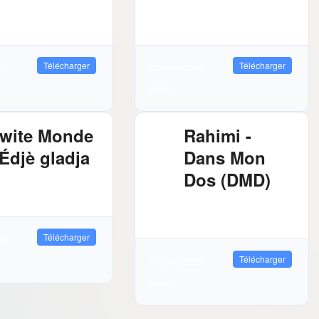
72 MB
6007
2.88 MB
8915
léchargements
Téléchargements
Télécharger
Télécharger
026
22 juillet 2026
Audio
wite Monde
Rahimi -
 Édjè gladja
Dans Mon
Dos (DMD)
81 MB
7521
léchargements
2.89 MB
9964
Téléchargements
Télécharger
026
Télécharger
17 juillet 2026
Audio