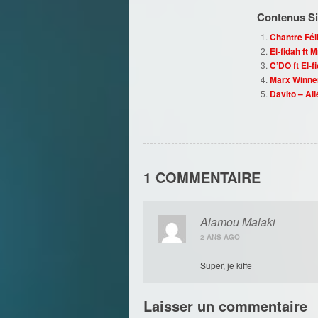
Contenus Sim
Chantre Féli
El-fidah ft
C’DO ft El-f
Marx Winner
Davito – All
1 COMMENTAIRE
Alamou Malaki
2 ANS AGO
Super, je kiffe
Laisser un commentaire