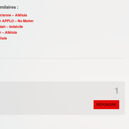
ilaires :
cienne – Alléluia
 Mr APPLO – No Matter
idah – Imbécile
 – Alléluia
éluia
1
RÉPONDRE