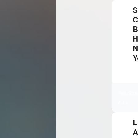
S
C
B
H
N
Y
4.
Té
1 août 2026
Audio
L
A