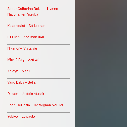
________________________________
Soeur Catherine Bokini – Hymne
National (en Yoruba)
________________________________
Kalamoulaï – Sé-kookari
________________________________
LILEMA – Ago man dou
________________________________
Nikanor – Vis ta vie
________________________________
Mich 2 Boy – Azé wè
________________________________
Xdjayz – Aladji
________________________________
Vano Baby – Bella
________________________________
Djisam – Je dois réussir
________________________________
Eben DeCristo – De Wignan Nou Mi
________________________________
Yobiyo – Le pacte
________________________________