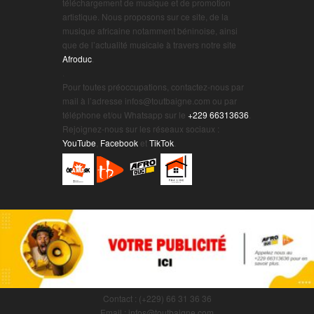
téléchargement de musique et de promotion
artistique. Nous proposons sur ce site, de la
musique africaine notamment béninoise, ainsi
que de l’actualité musicale à travers notre site
Afroduc
.
.
Pour toutes préoccupations, contactez-nous par
mail à l’adresse infos@toutbaigne.com ou par
téléphone et/ou Whatsapp sur le
+229 66313636
.
Rejoignez-nous sur les réseaux sociaux :
YouTube
,
Facebook
et
TikTok
.
Contact : (+229) 66 31 36 36
Email : infos@toutbaigne.com