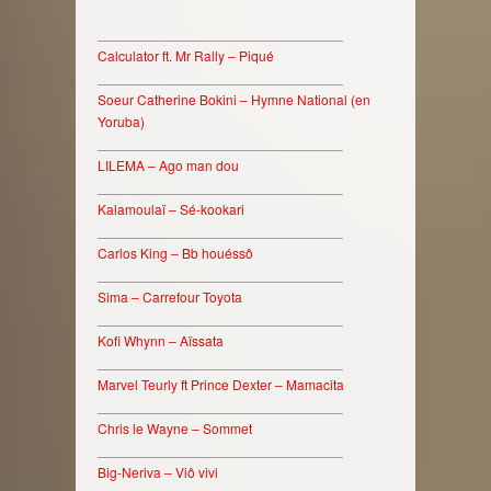
________________________________
Calculator ft. Mr Rally – Piqué
________________________________
Soeur Catherine Bokini – Hymne National (en
Yoruba)
________________________________
LILEMA – Ago man dou
________________________________
Kalamoulaï – Sé-kookari
________________________________
Carlos King – Bb houéssô
________________________________
Sima – Carrefour Toyota
________________________________
Kofi Whynn – Aïssata
________________________________
Marvel Teurly ft Prince Dexter – Mamacita
________________________________
Chris le Wayne – Sommet
________________________________
Big-Neriva – Viô vivi