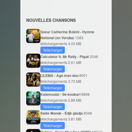
NOUVELLES CHANSONS
Soeur Catherine Bokini - Hymne
National (en Yoruba)
1583
téléchargements
4.03 MB
Télécharger
Calculator ft. Mr Rally - Piqué
2046
téléchargements
2.61 MB
Télécharger
LILEMA - Ago man dou
8001
téléchargements
3.72 MB
Télécharger
Kalamoulaï - Sé-kookari
9898
téléchargements
2.88 MB
Télécharger
Swite Monde - Édjè gladja
8348
téléchargements
3.81 MB
Télécharger
10612