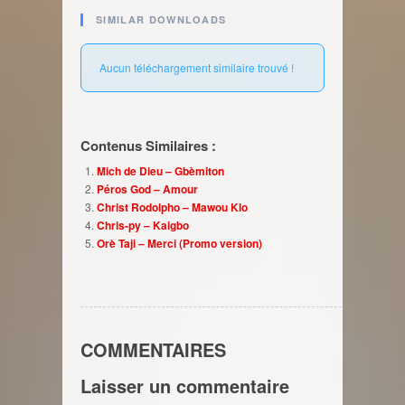
SIMILAR DOWNLOADS
Aucun téléchargement similaire trouvé !
Contenus Similaires :
Mich de Dieu – Gbèmiton
Péros God – Amour
Christ Rodolpho – Mawou Klo
Chris-py – Kaigbo
Orè Taji – Merci (Promo version)
COMMENTAIRES
Laisser un commentaire