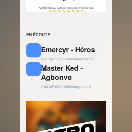
EN ÉCOUTE
Emercyr - Héros
2.61 MB
11397 téléchargements
Master Ked -
Agbonvo
2.80 MB
8931 téléchargements