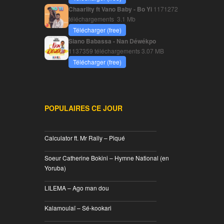
Chaarlity ft Vano Baby - Bo Yi
1171272
téléchargements
3.1 Mb
Télécharger (free)
Siano Babassa - Nan Déwékpo
1137359 téléchargements
3.07 MB
Télécharger (free)
POPULAIRES CE JOUR
________________________________
Calculator ft. Mr Rally – Piqué
________________________________
Soeur Catherine Bokini – Hymne National (en
Yoruba)
________________________________
LILEMA – Ago man dou
________________________________
Kalamoulaï – Sé-kookari
________________________________