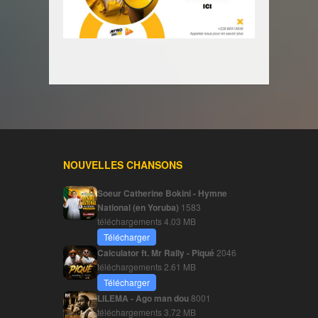
NOUVELLES CHANSONS
Soeur Catherine Bokini - Hymne
National (en Yoruba)
1583
téléchargements
4.03 MB
Télécharger
Calculator ft. Mr Rally - Piqué
2046
téléchargements
2.61 MB
Télécharger
LILEMA - Ago man dou
8001
téléchargements
3.72 MB