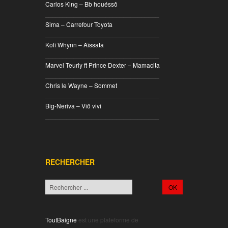
Carlos King – Bb houéssô
________________________________
Sima – Carrefour Toyota
________________________________
Kofi Whynn – Aïssata
________________________________
Marvel Teurly ft Prince Dexter – Mamacita
________________________________
Chris le Wayne – Sommet
________________________________
Big-Neriva – Viô vivi
________________________________
RECHERCHER
ToutBaigne
est une plateforme de