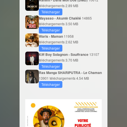
Rahimi - Dans Mon Dos (DMD)
téléchargements
2.89 MB
Télécharger
Mayasso - Akuntè Chalélé
14865
téléchargements
3.50 MB
Télécharger
Waris - Maman
11958
téléchargements
2.62 MB
Télécharger
Kiff Boy Solagnon - Souffrance
13107
téléchargements
3.70 MB
Télécharger
Ras Manga SHARIPUTRA - Le Chaman
13901 téléchargements
4.54 MB
Télécharger