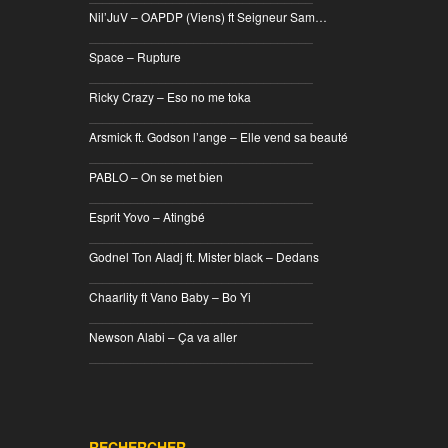
Nil’JuV – OAPDP (Viens) ft Seigneur Sam…
________________________________
Space – Rupture
________________________________
Ricky Crazy – Eso no me toka
________________________________
Arsmick ft. Godson l’ange – Elle vend sa beauté
________________________________
PABLO – On se met bien
________________________________
Esprit Yovo – Atingbé
________________________________
Godnel Ton Aladj ft. Mister black – Dedans
________________________________
Chaarlity ft Vano Baby – Bo Yi
________________________________
Newson Alabi – Ça va aller
________________________________
RECHERCHER