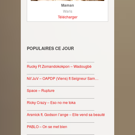
Maman
Waris
Télécharger
POPULAIRES CE JOUR
________________________________
Rucky Ft Zomandokokpon – Wadougbè
________________________________
Nil’JuV – OAPDP (Viens) ft Seigneur Sam…
________________________________
Space – Rupture
________________________________
Ricky Crazy – Eso no me toka
________________________________
Arsmick ft. Godson l’ange – Elle vend sa beauté
________________________________
PABLO – On se met bien
________________________________