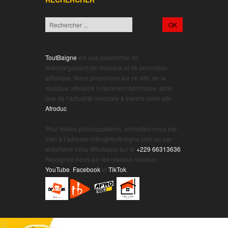
ToutBaigne
est une plateforme de
téléchargement de musique et de promotion
artistique. Nous proposons sur ce site, de la
musique africaine notamment béninoise, ainsi
que de l’actualité musicale à travers notre site
Afroduc
.
.
Pour toutes préoccupations, contactez-nous par
mail à l’adresse infos@toutbaigne.com ou par
téléphone et/ou Whatsapp sur le
+229 66313636
.
Rejoignez-nous sur les réseaux sociaux :
YouTube
,
Facebook
et
TikTok
.