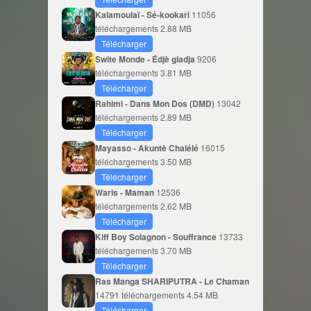
Kalamoulaï - Sé-kookari
11056
téléchargements
2.88 MB
Télécharger
Swite Monde - Édjè gladja
9206
téléchargements
3.81 MB
Télécharger
Rahimi - Dans Mon Dos (DMD)
13042
téléchargements
2.89 MB
Télécharger
Mayasso - Akuntè Chalélé
16015
téléchargements
3.50 MB
Télécharger
Waris - Maman
12536
téléchargements
2.62 MB
Télécharger
Kiff Boy Solagnon - Souffrance
13733
téléchargements
3.70 MB
Télécharger
Ras Manga SHARIPUTRA - Le Chaman
14791 téléchargements
4.54 MB
Télécharger