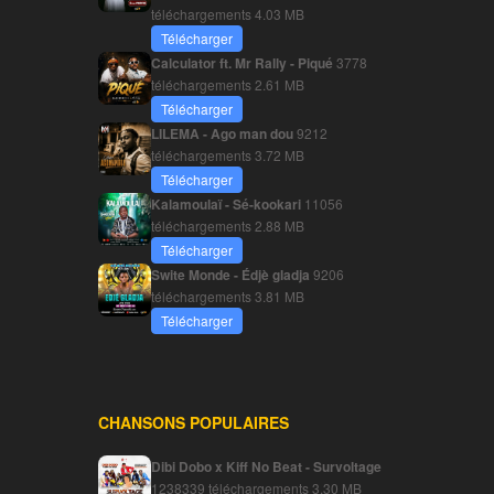
téléchargements
4.03 MB
Télécharger
Calculator ft. Mr Rally - Piqué
3778
téléchargements
2.61 MB
Télécharger
LILEMA - Ago man dou
9212
téléchargements
3.72 MB
Télécharger
Kalamoulaï - Sé-kookari
11056
téléchargements
2.88 MB
Télécharger
Swite Monde - Édjè gladja
9206
téléchargements
3.81 MB
Télécharger
CHANSONS POPULAIRES
Dibi Dobo x Kiff No Beat - Survoltage
1238339 téléchargements
3.30 MB