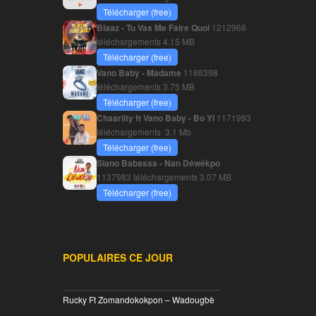
Télécharger (free)
Blaaz - Tu Vas Me Faire Quoi
1212968
téléchargements
4.15 MB
Télécharger (free)
Vano Baby - Madame
1188398
téléchargements
3.75 MB
Télécharger (free)
Chaarlity ft Vano Baby - Bo Yi
1171993
téléchargements
3.1 Mb
Télécharger (free)
Siano Babassa - Nan Déwékpo
1137983 téléchargements
3.07 MB
Télécharger (free)
POPULAIRES CE JOUR
________________________________
Rucky Ft Zomandokokpon – Wadougbè
________________________________