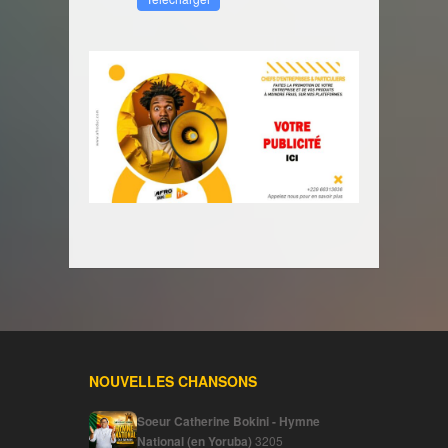
NOUVELLES CHANSONS
Soeur Catherine Bokini - Hymne
National (en Yoruba)
3205