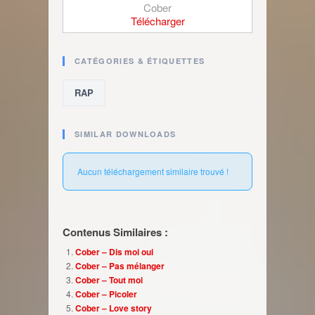
Cober
Télécharger
CATÉGORIES & ÉTIQUETTES
RAP
SIMILAR DOWNLOADS
Aucun téléchargement similaire trouvé !
Contenus Similaires :
Cober – Dis moi oui
Cober – Pas mélanger
Cober – Tout moi
Cober – Picoler
Cober – Love story