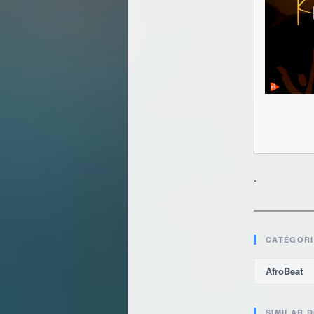
.
CATÉGORI
AfroBeat
SIMILAR 