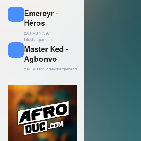
Emercyr -
Héros
2.61 MB
11397
téléchargements
Master Ked -
Agbonvo
2.80 MB
8932 téléchargements