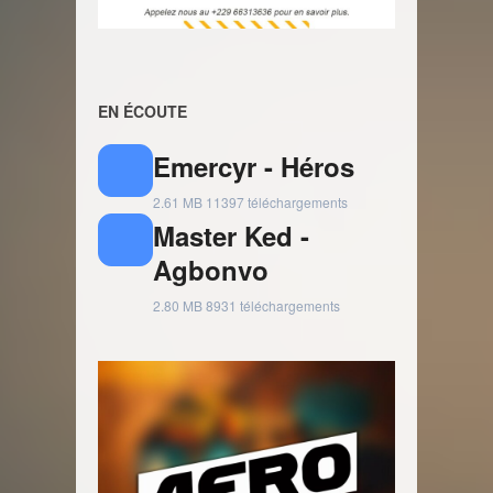
EN ÉCOUTE
Emercyr - Héros
2.61 MB
11397 téléchargements
Master Ked -
Agbonvo
2.80 MB
8931 téléchargements