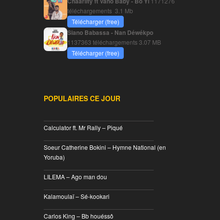
Chaarlity ft Vano Baby - Bo Yi
1171276
téléchargements
3.1 Mb
Télécharger (free)
Siano Babassa - Nan Déwékpo
1137363 téléchargements
3.07 MB
Télécharger (free)
POPULAIRES CE JOUR
________________________________
Calculator ft. Mr Rally – Piqué
________________________________
Soeur Catherine Bokini – Hymne National (en
Yoruba)
________________________________
LILEMA – Ago man dou
________________________________
Kalamoulaï – Sé-kookari
________________________________
Carlos King – Bb houéssô