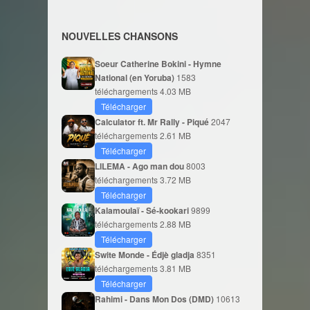
NOUVELLES CHANSONS
Soeur Catherine Bokini - Hymne
National (en Yoruba)
1583
téléchargements
4.03 MB
Télécharger
Calculator ft. Mr Rally - Piqué
2047
téléchargements
2.61 MB
Télécharger
LILEMA - Ago man dou
8003
téléchargements
3.72 MB
Télécharger
Kalamoulaï - Sé-kookari
9899
téléchargements
2.88 MB
Télécharger
Swite Monde - Édjè gladja
8351
téléchargements
3.81 MB
Télécharger
Rahimi - Dans Mon Dos (DMD)
10613