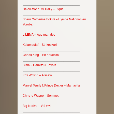
________________________________
Calculator ft. Mr Rally – Piqué
________________________________
Soeur Catherine Bokini – Hymne National (en
Yoruba)
________________________________
LILEMA – Ago man dou
________________________________
Kalamoulaï – Sé-kookari
________________________________
Carlos King – Bb houéssô
________________________________
Sima – Carrefour Toyota
________________________________
Kofi Whynn – Aïssata
________________________________
Marvel Teurly ft Prince Dexter – Mamacita
________________________________
Chris le Wayne – Sommet
________________________________
Big-Neriva – Viô vivi
________________________________