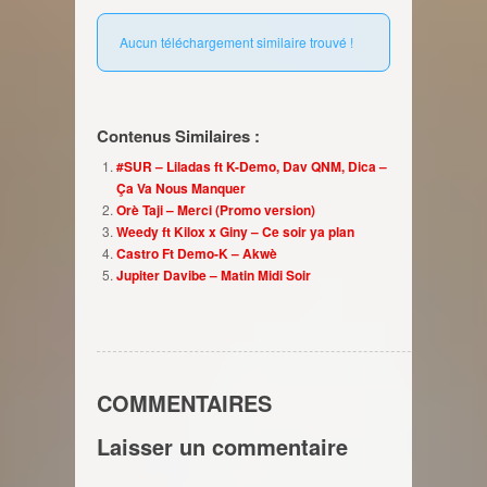
Aucun téléchargement similaire trouvé !
Contenus Similaires :
#SUR – Liladas ft K-Demo, Dav QNM, Dica –
Ça Va Nous Manquer
Orè Taji – Merci (Promo version)
Weedy ft Kilox x Giny – Ce soir ya plan
Castro Ft Demo-K – Akwè
Jupiter Davibe – Matin Midi Soir
COMMENTAIRES
Laisser un commentaire