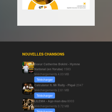
NOUVELLES CHANSONS
Soeur Catherine Bokini - Hymne
National (en Yoruba)
1583
téléchargements
4.03 MB
Télécharger
Calculator ft. Mr Rally - Piqué
2047
téléchargements
2.61 MB
Télécharger
LILEMA - Ago man dou
8003
téléchargements
3.72 MB
Télécharger