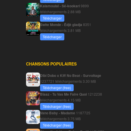
Kalamoulaï - Sé-kookari
9899
téléchargements
2.88 MB
Télécharger
Swite Monde - Édjè gladja
8351
téléchargements
3.81 MB
Télécharger
CHANSONS POPULAIRES
Dibi Dobo x Kiff No Beat - Survoltage
1237721 téléchargements
3.30 MB
Télécharger (free)
Blaaz - Tu Vas Me Faire Quoi
1212238
téléchargements
4.15 MB
Télécharger (free)
Vano Baby - Madame
1187725
téléchargements
3.75 MB
Télécharger (free)