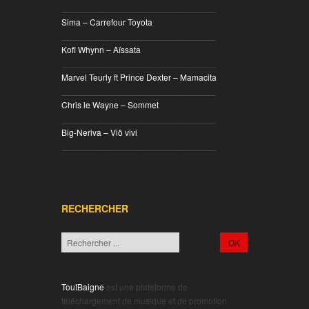
________________________________
Sima – Carrefour Toyota
________________________________
Kofi Whynn – Aïssata
________________________________
Marvel Teurly ft Prince Dexter – Mamacita
________________________________
Chris le Wayne – Sommet
________________________________
Big-Neriva – Viô vivi
________________________________
RECHERCHER
ToutBaigne
est une plateforme de
téléchargement de musique et de promotion