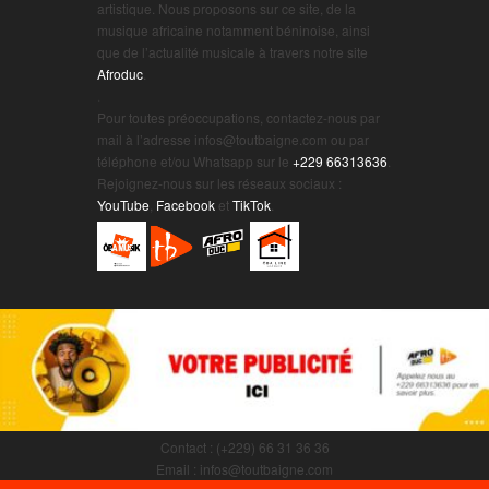
artistique. Nous proposons sur ce site, de la
musique africaine notamment béninoise, ainsi
que de l’actualité musicale à travers notre site
Afroduc
.
.
Pour toutes préoccupations, contactez-nous par
mail à l’adresse infos@toutbaigne.com ou par
téléphone et/ou Whatsapp sur le
+229 66313636
.
Rejoignez-nous sur les réseaux sociaux :
YouTube
,
Facebook
et
TikTok
.
Contact : (+229) 66 31 36 36
Email : infos@toutbaigne.com