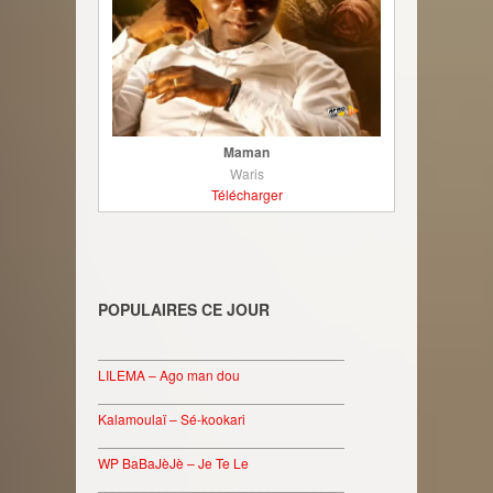
Maman
Waris
Télécharger
POPULAIRES CE JOUR
________________________________
LILEMA – Ago man dou
________________________________
Kalamoulaï – Sé-kookari
________________________________
WP BaBaJèJè – Je Te Le
________________________________