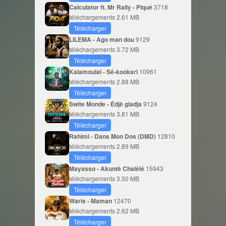
Calculator ft. Mr Rally - Piqué
3718
téléchargements
2.61 MB
Télécharger
LILEMA - Ago man dou
9129
téléchargements
3.72 MB
Télécharger
Kalamoulaï - Sé-kookari
10961
téléchargements
2.88 MB
Télécharger
Swite Monde - Édjè gladja
9124
téléchargements
3.81 MB
Télécharger
Rahimi - Dans Mon Dos (DMD)
12810
téléchargements
2.89 MB
Télécharger
Mayasso - Akuntè Chalélé
15943
téléchargements
3.50 MB
Télécharger
Waris - Maman
12470
téléchargements
2.62 MB
Télécharger