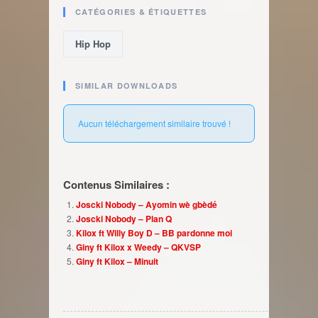
CATÉGORIES & ÉTIQUETTES
Hip Hop
SIMILAR DOWNLOADS
Aucun téléchargement similaire trouvé !
Contenus Similaires :
Joscki Nobody – Ayomin wè gbèdé
Joscki Nobody – Plan Q
Kilox ft Willy Boy D – BB pardonne moi
Giny ft Kilox x Weedy – QKVSP
Giny ft Kilox – Minuit