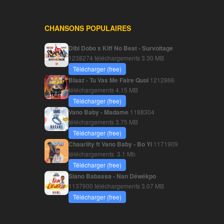
CHANSONS POPULAIRES
Dibi Dobo x Kiff No Beat - Survoltage
1238274 téléchargements
3.30 MB
Télécharger (free)
Blaaz - Tu Vas Me Faire Quoi
1212866
téléchargements
4.15 MB
Télécharger (free)
Vano Baby - Madame
1188304
téléchargements
3.75 MB
Télécharger (free)
Chaarlity ft Vano Baby - Bo Yi
1171909
téléchargements
3.1 Mb
Télécharger (free)
Siano Babassa - Nan Déwékpo
1137900 téléchargements
3.07 MB
Télécharger (free)