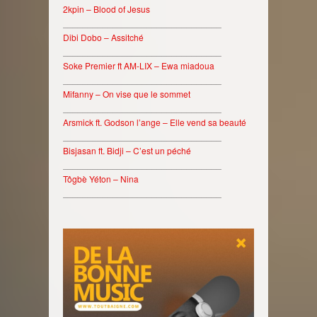
2kpin – Blood of Jesus
________________________________
Dibi Dobo – Assitché
________________________________
Soke Premier ft AM-LIX – Ewa miadoua
________________________________
Mifanny – On vise que le sommet
________________________________
Arsmick ft. Godson l’ange – Elle vend sa beauté
________________________________
Bisjasan ft. Bidji – C’est un péché
________________________________
Tôgbè Yéton – Nina
________________________________