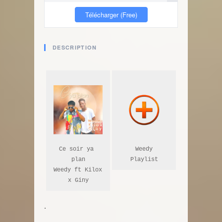
Télécharger (Free)
DESCRIPTION
Ce soir ya 
Weedy

plan

Playlist
Weedy ft Kilox 
x Giny
.