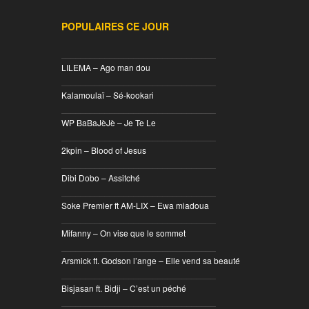
POPULAIRES CE JOUR
________________________________
LILEMA – Ago man dou
________________________________
Kalamoulaï – Sé-kookari
________________________________
WP BaBaJèJè – Je Te Le
________________________________
2kpin – Blood of Jesus
________________________________
Dibi Dobo – Assitché
________________________________
Soke Premier ft AM-LIX – Ewa miadoua
________________________________
Mifanny – On vise que le sommet
________________________________
Arsmick ft. Godson l’ange – Elle vend sa beauté
________________________________
Bisjasan ft. Bidji – C’est un péché
________________________________