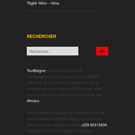
Tôgbè Yéton – Nina
________________________________
RECHERCHER
ToutBaigne
est une plateforme de
téléchargement de musique et de promotion
artistique. Nous proposons sur ce site, de la
musique africaine notamment béninoise, ainsi
que de l’actualité musicale à travers notre site
Afroduc
.
.
Pour toutes préoccupations, contactez-nous par
mail à l’adresse infos@toutbaigne.com ou par
téléphone et/ou Whatsapp sur le
+229 66313636
.
Rejoignez-nous sur les réseaux sociaux :