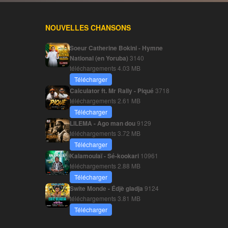
NOUVELLES CHANSONS
Soeur Catherine Bokini - Hymne
National (en Yoruba)
3140
téléchargements
4.03 MB
Télécharger
Calculator ft. Mr Rally - Piqué
3718
téléchargements
2.61 MB
Télécharger
LILEMA - Ago man dou
9129
téléchargements
3.72 MB
Télécharger
Kalamoulaï - Sé-kookari
10961
téléchargements
2.88 MB
Télécharger
Swite Monde - Édjè gladja
9124
téléchargements
3.81 MB
Télécharger