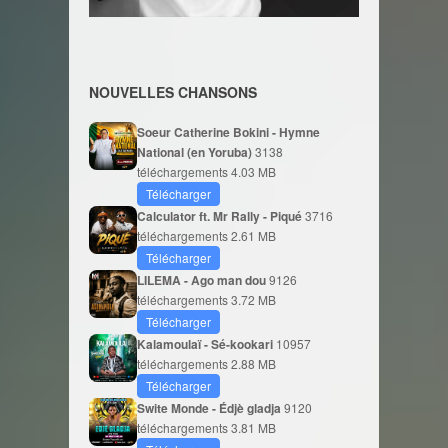
NOUVELLES CHANSONS
Soeur Catherine Bokini - Hymne
National (en Yoruba)
3138
téléchargements
4.03 MB
Télécharger
Calculator ft. Mr Rally - Piqué
3716
téléchargements
2.61 MB
Télécharger
LILEMA - Ago man dou
9126
téléchargements
3.72 MB
Télécharger
Kalamoulaï - Sé-kookari
10957
téléchargements
2.88 MB
Télécharger
Swite Monde - Édjè gladja
9120
téléchargements
3.81 MB