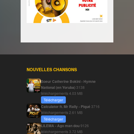
NOUVELLES CHANSONS
Soeur Catherine Bokini - Hymne
National (en Yoruba)
3138
téléchargements
4.03 MB
Télécharger
Calculator ft. Mr Rally - Piqué
3716
téléchargements
2.61 MB
Télécharger
LILEMA - Ago man dou
9126
téléchargements
3.72 MB