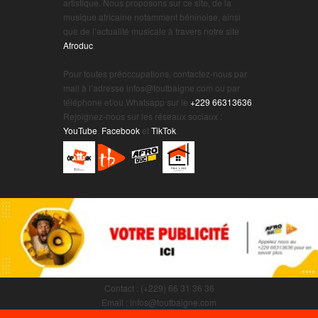
artistique. Nous proposons sur ce site, de la
musique africaine notamment béninoise, ainsi
que de l’actualité musicale à travers notre site
Afroduc
.
.
Pour toutes préoccupations, contactez-nous par
mail à l’adresse infos@toutbaigne.com ou par
téléphone et/ou Whatsapp sur le
+229 66313636
.
Rejoignez-nous sur les réseaux sociaux :
YouTube
,
Facebook
et
TikTok
.
Contact : (+229) 66 31 36 36
Email : infos@toutbaigne.com