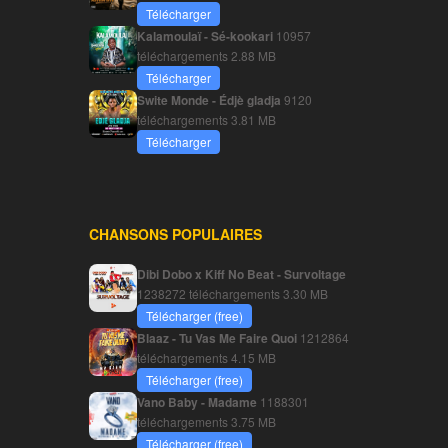
Télécharger
Kalamoulaï - Sé-kookari
10957
téléchargements
2.88 MB
Télécharger
Swite Monde - Édjè gladja
9120
téléchargements
3.81 MB
Télécharger
CHANSONS POPULAIRES
Dibi Dobo x Kiff No Beat - Survoltage
1238272 téléchargements
3.30 MB
Télécharger (free)
Blaaz - Tu Vas Me Faire Quoi
1212864
téléchargements
4.15 MB
Télécharger (free)
Vano Baby - Madame
1188301
téléchargements
3.75 MB
Télécharger (free)