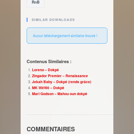
RnB
SIMILAR DOWNLOADS
Aucun téléchargement similaire trouvé !
Contenus Similaires :
Loreno – Dokpê
Zingador Premier – Renaissance
Jekah Baby – Dokpê (rends grâce)
MK WéWé – Dokpè
Mari Godson – Mahou oun dokpè
COMMENTAIRES