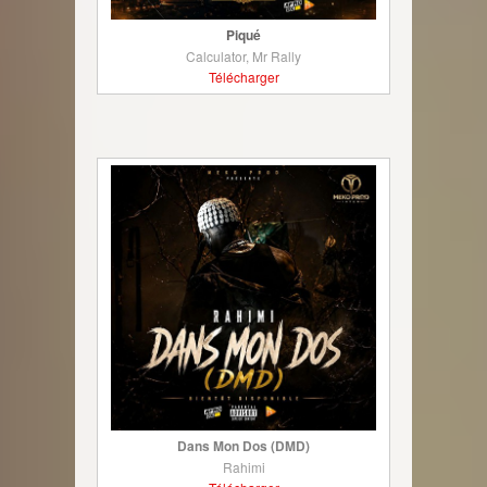
Piqué
Calculator, Mr Rally
Télécharger
Dans Mon Dos (DMD)
Rahimi