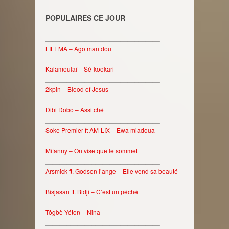
POPULAIRES CE JOUR
________________________________
LILEMA – Ago man dou
________________________________
Kalamoulaï – Sé-kookari
________________________________
2kpin – Blood of Jesus
________________________________
Dibi Dobo – Assitché
________________________________
Soke Premier ft AM-LIX – Ewa miadoua
________________________________
Mifanny – On vise que le sommet
________________________________
Arsmick ft. Godson l’ange – Elle vend sa beauté
________________________________
Bisjasan ft. Bidji – C’est un péché
________________________________
Tôgbè Yéton – Nina
________________________________