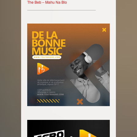
The Beb – Mahu Na Blo
________________________________