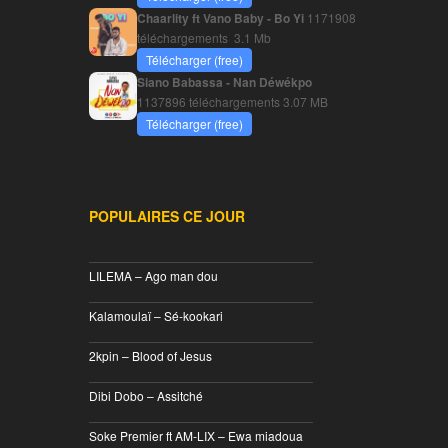
Chaarlity ft Vano Baby - Bo Yi
1171908
téléchargements
3.1 Mb
Télécharger (free)
Siano Babassa - Nan Déwékpo
1137896 téléchargements
3.07 MB
Télécharger (free)
POPULAIRES CE JOUR
________________________________
LILEMA – Ago man dou
________________________________
Kalamoulaï – Sé-kookari
________________________________
2kpin – Blood of Jesus
________________________________
Dibi Dobo – Assitché
________________________________
Soke Premier ft AM-LIX – Ewa miadoua