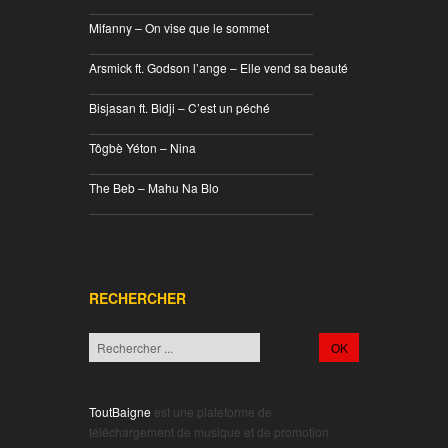
________________________________
Mifanny – On vise que le sommet
________________________________
Arsmick ft. Godson l’ange – Elle vend sa beauté
________________________________
Bisjasan ft. Bidji – C’est un péché
________________________________
Tôgbè Yéton – Nina
________________________________
The Beb – Mahu Na Blo
________________________________
RECHERCHER
ToutBaigne
est une plateforme de
téléchargement de musique et de promotion