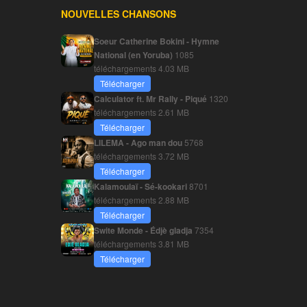
NOUVELLES CHANSONS
Soeur Catherine Bokini - Hymne
National (en Yoruba)
1085
téléchargements
4.03 MB
Télécharger
Calculator ft. Mr Rally - Piqué
1320
téléchargements
2.61 MB
Télécharger
LILEMA - Ago man dou
5768
téléchargements
3.72 MB
Télécharger
Kalamoulaï - Sé-kookari
8701
téléchargements
2.88 MB
Télécharger
Swite Monde - Édjè gladja
7354
téléchargements
3.81 MB
Télécharger