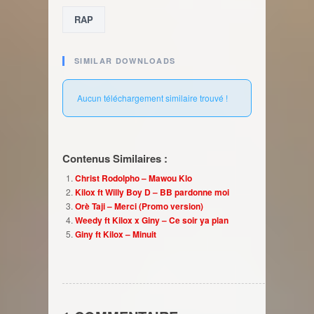
RAP
SIMILAR DOWNLOADS
Aucun téléchargement similaire trouvé !
Contenus Similaires :
Christ Rodolpho – Mawou Klo
Kilox ft Willy Boy D – BB pardonne moi
Orè Taji – Merci (Promo version)
Weedy ft Kilox x Giny – Ce soir ya plan
Giny ft Kilox – Minuit