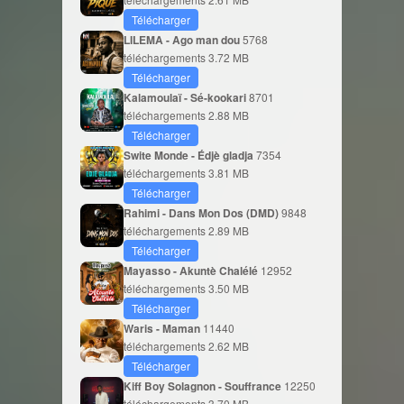
Télécharger
LILEMA - Ago man dou
5768
téléchargements
3.72 MB
Télécharger
Kalamoulaï - Sé-kookari
8701
téléchargements
2.88 MB
Télécharger
Swite Monde - Édjè gladja
7354
téléchargements
3.81 MB
Télécharger
Rahimi - Dans Mon Dos (DMD)
9848
téléchargements
2.89 MB
Télécharger
Mayasso - Akuntè Chalélé
12952
téléchargements
3.50 MB
Télécharger
Waris - Maman
11440
téléchargements
2.62 MB
Télécharger
Kiff Boy Solagnon - Souffrance
12250
téléchargements
3.70 MB