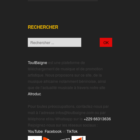
RECHERCHER
ToutBaigne
est une plateforme de
téléchargement de musique et de promotion
artistique. Nous proposons sur ce site, de la
musique africaine notamment béninoise, ainsi
que de l’actualité musicale à travers notre site
Afroduc
.
.
Pour toutes préoccupations, contactez-nous par
mail à l’adresse infos@toutbaigne.com ou par
téléphone et/ou Whatsapp sur le
+229 66313636
.
Rejoignez-nous sur les réseaux sociaux :
YouTube
,
Facebook
et
TikTok
.