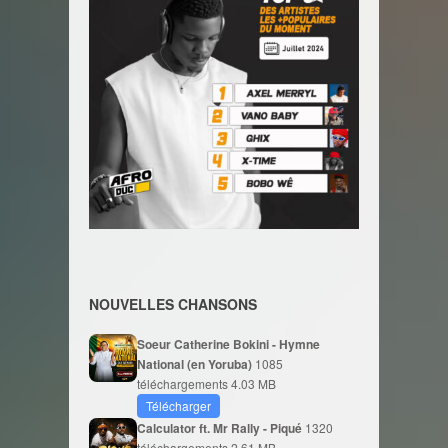
NOUVELLES CHANSONS
Soeur Catherine Bokini - Hymne
National (en Yoruba)
1085
téléchargements
4.03 MB
Télécharger
Calculator ft. Mr Rally - Piqué
1320
téléchargements
2.61 MB