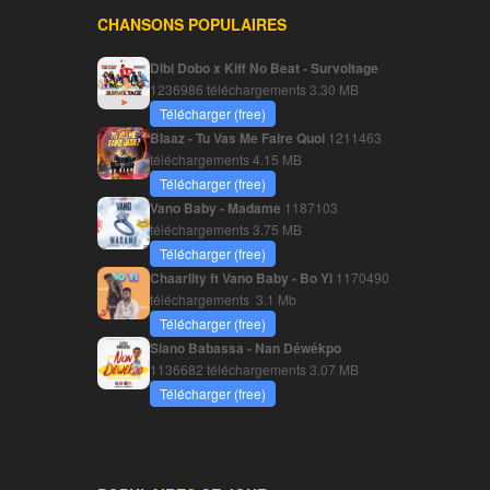
CHANSONS POPULAIRES
Dibi Dobo x Kiff No Beat - Survoltage
1236986 téléchargements
3.30 MB
Télécharger (free)
Blaaz - Tu Vas Me Faire Quoi
1211463
téléchargements
4.15 MB
Télécharger (free)
Vano Baby - Madame
1187103
téléchargements
3.75 MB
Télécharger (free)
Chaarlity ft Vano Baby - Bo Yi
1170490
téléchargements
3.1 Mb
Télécharger (free)
Siano Babassa - Nan Déwékpo
1136682 téléchargements
3.07 MB
Télécharger (free)