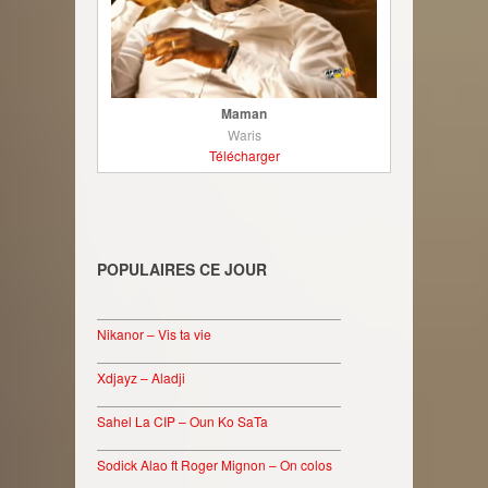
Maman
Waris
Télécharger
POPULAIRES CE JOUR
________________________________
Nikanor – Vis ta vie
________________________________
Xdjayz – Aladji
________________________________
Sahel La CIP – Oun Ko SaTa
________________________________
Sodick Alao ft Roger Mignon – On colos
________________________________