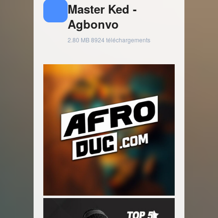
Master Ked -
Agbonvo
2.80 MB
8924 téléchargements