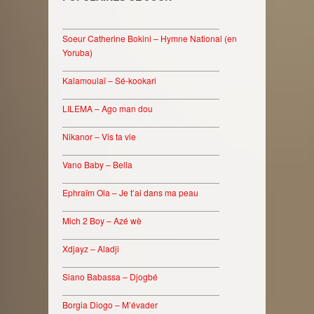
________________________________
Soeur Catherine Bokini – Hymne National (en
Yoruba)
________________________________
Kalamoulaï – Sé-kookari
________________________________
LILEMA – Ago man dou
________________________________
Nikanor – Vis ta vie
________________________________
Vano Baby – Bella
________________________________
Ephraïm Ola – Je t’ai dans ma peau
________________________________
Mich 2 Boy – Azé wè
________________________________
Xdjayz – Aladji
________________________________
Siano Babassa – Djogbé
________________________________
Borgia Diogo – M’évader