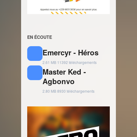
EN ÉCOUTE
Emercyr - Héros
2.61 MB
11392 téléchargements
Master Ked -
Agbonvo
2.80 MB
8930 téléchargements