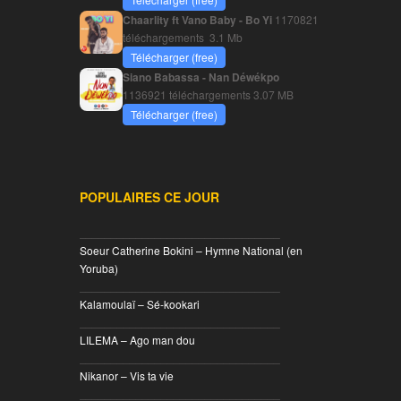
Chaarlity ft Vano Baby - Bo Yi
1170821
téléchargements
3.1 Mb
Télécharger (free)
Siano Babassa - Nan Déwékpo
1136921 téléchargements
3.07 MB
Télécharger (free)
POPULAIRES CE JOUR
________________________________
Soeur Catherine Bokini – Hymne National (en
Yoruba)
________________________________
Kalamoulaï – Sé-kookari
________________________________
LILEMA – Ago man dou
________________________________
Nikanor – Vis ta vie
________________________________