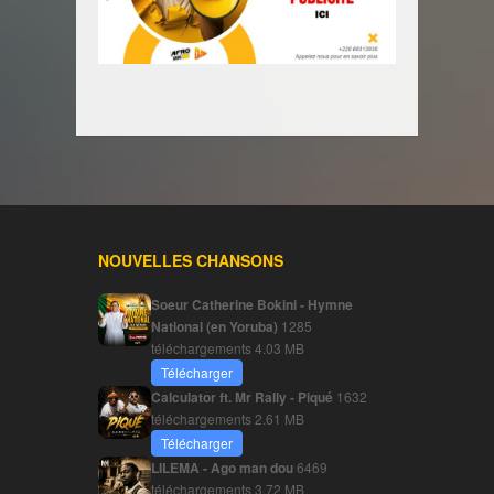
NOUVELLES CHANSONS
Soeur Catherine Bokini - Hymne
National (en Yoruba)
1285
téléchargements
4.03 MB
Télécharger
Calculator ft. Mr Rally - Piqué
1632
téléchargements
2.61 MB
Télécharger
LILEMA - Ago man dou
6469
téléchargements
3.72 MB