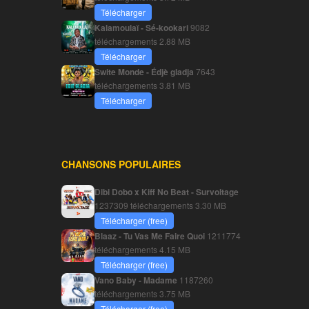
Télécharger
Kalamoulaï - Sé-kookari
9082
téléchargements
2.88 MB
Télécharger
Swite Monde - Édjè gladja
7643
téléchargements
3.81 MB
Télécharger
CHANSONS POPULAIRES
Dibi Dobo x Kiff No Beat - Survoltage
1237309 téléchargements
3.30 MB
Télécharger (free)
Blaaz - Tu Vas Me Faire Quoi
1211774
téléchargements
4.15 MB
Télécharger (free)
Vano Baby - Madame
1187260
téléchargements
3.75 MB
Télécharger (free)