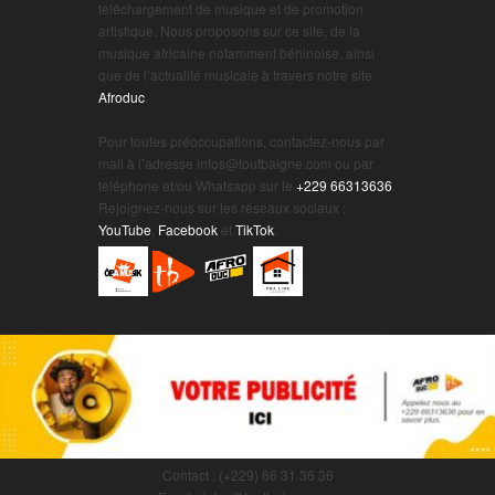
téléchargement de musique et de promotion
artistique. Nous proposons sur ce site, de la
musique africaine notamment béninoise, ainsi
que de l’actualité musicale à travers notre site
Afroduc
.
.
Pour toutes préoccupations, contactez-nous par
mail à l’adresse infos@toutbaigne.com ou par
téléphone et/ou Whatsapp sur le
+229 66313636
.
Rejoignez-nous sur les réseaux sociaux :
YouTube
,
Facebook
et
TikTok
.
Contact : (+229) 66 31 36 36