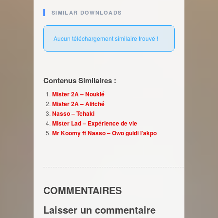
SIMILAR DOWNLOADS
Aucun téléchargement similaire trouvé !
Contenus Similaires :
Mister 2A – Nouklé
Mister 2A – Alitché
Nasso – Tchaki
Mister Lad – Expérience de vie
Mr Koomy ft Nasso – Owo guidi l’akpo
COMMENTAIRES
Laisser un commentaire