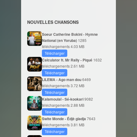
NOUVELLES CHANSONS
Soeur Catherine Bokini - Hymne
National (en Yoruba)
1285
téléchargements
4.03 MB
Télécharger
Calculator ft. Mr Rally - Piqué
1632
téléchargements
2.61 MB
Télécharger
LILEMA - Ago man dou
6469
téléchargements
3.72 MB
Télécharger
Kalamoulaï - Sé-kookari
9082
téléchargements
2.88 MB
Télécharger
Swite Monde - Édjè gladja
7643
téléchargements
3.81 MB
Télécharger