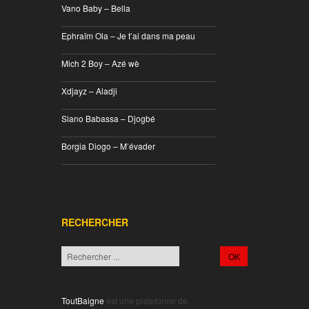
Vano Baby – Bella
________________________________
Ephraïm Ola – Je t’ai dans ma peau
________________________________
Mich 2 Boy – Azé wè
________________________________
Xdjayz – Aladji
________________________________
Siano Babassa – Djogbé
________________________________
Borgia Diogo – M’évader
________________________________
RECHERCHER
ToutBaigne
est une plateforme de