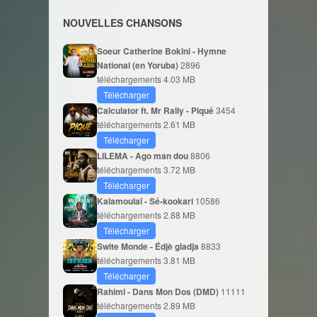
NOUVELLES CHANSONS
Soeur Catherine Bokini - Hymne
National (en Yoruba)
2896
téléchargements
4.03 MB
Télécharger
Calculator ft. Mr Rally - Piqué
3454
téléchargements
2.61 MB
Télécharger
LILEMA - Ago man dou
8806
téléchargements
3.72 MB
Télécharger
Kalamoulaï - Sé-kookari
10586
téléchargements
2.88 MB
Télécharger
Swite Monde - Édjè gladja
8833
téléchargements
3.81 MB
Télécharger
Rahimi - Dans Mon Dos (DMD)
11111
téléchargements
2.89 MB