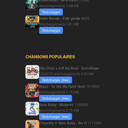
Kalamoulaï - Sé-kookari
téléchargements
2.88 MB
Télécharger
Swite Monde - Édjè gladja
8833
téléchargements
3.81 MB
Télécharger
CHANSONS POPULAIRES
Dibi Dobo x Kiff No Beat - Survoltage
1238070 téléchargements
3.30 MB
Télécharger (free)
Blaaz - Tu Vas Me Faire Quoi
1212602
téléchargements
4.15 MB
Télécharger (free)
Vano Baby - Madame
1188086
téléchargements
3.75 MB
Télécharger (free)
Chaarlity ft Vano Baby - Bo Yi
1171665