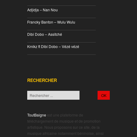
________________________________
Adjidja – Nan Nou
________________________________
Francky Banton – Wulu Wulu
________________________________
Dibi Dobo – Assitché
________________________________
Kmikz ft Dibi Dobo – Vézé vézé
________________________________
RECHERCHER
ToutBaigne
est une plateforme de
téléchargement de musique et de promotion
artistique. Nous proposons sur ce site, de la
musique africaine notamment béninoise, ainsi