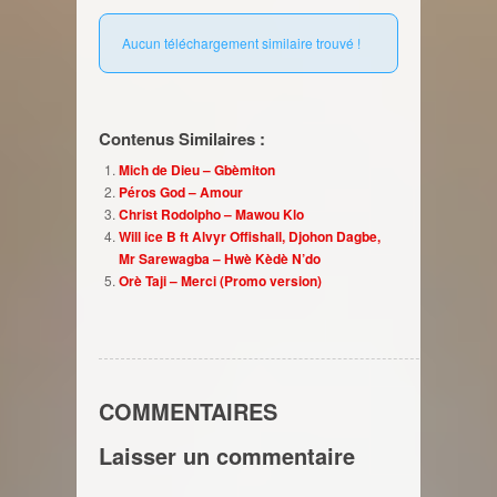
Aucun téléchargement similaire trouvé !
Contenus Similaires :
Mich de Dieu – Gbèmiton
Péros God – Amour
Christ Rodolpho – Mawou Klo
Will ice B ft Alvyr Offishall, Djohon Dagbe,
Mr Sarewagba – Hwè Kèdè N’do
Orè Taji – Merci (Promo version)
COMMENTAIRES
Laisser un commentaire