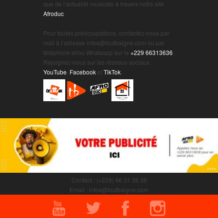
que de l’actualité musicale à travers notre site
Afroduc
.
.
Pour toutes préoccupations, contactez-nous par
mail à l’adresse infos@toutbaigne.com ou par
téléphone et/ou Whatsapp sur le
+229 66313636
.
Rejoignez-nous sur les réseaux sociaux :
YouTube
,
Facebook
et
TikTok
.
Contact : (+229) 66 31 36 36
Email : infos@toutbaigne.com