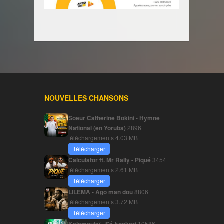
NOUVELLES CHANSONS
Soeur Catherine Bokini - Hymne
National (en Yoruba)
2896
téléchargements
4.03 MB
Télécharger
Calculator ft. Mr Rally - Piqué
3454
téléchargements
2.61 MB
Télécharger
LILEMA - Ago man dou
8806
téléchargements
3.72 MB
Télécharger
10586