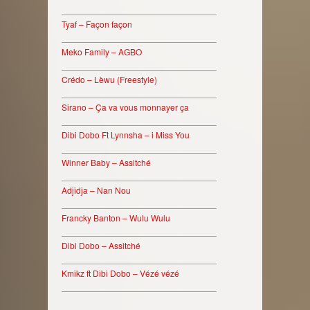
________________________________
Tyaf – Façon façon
________________________________
Meko Family – AGBO
________________________________
Crédo – Lèwu (Freestyle)
________________________________
Sirano – Ça va vous monnayer ça
________________________________
Dibi Dobo Ft Lynnsha – i Miss You
________________________________
Winner Baby – Assitché
________________________________
Adjidja – Nan Nou
________________________________
Francky Banton – Wulu Wulu
________________________________
Dibi Dobo – Assitché
________________________________
Kmikz ft Dibi Dobo – Vézé vézé
________________________________