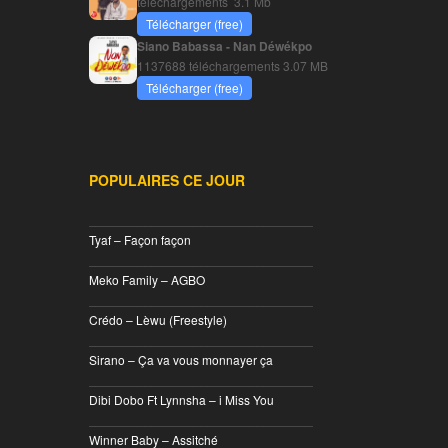
téléchargements
3.1 Mb
Télécharger (free)
Siano Babassa - Nan Déwékpo
1137688 téléchargements
3.07 MB
Télécharger (free)
POPULAIRES CE JOUR
________________________________
Tyaf – Façon façon
________________________________
Meko Family – AGBO
________________________________
Crédo – Lèwu (Freestyle)
________________________________
Sirano – Ça va vous monnayer ça
________________________________
Dibi Dobo Ft Lynnsha – i Miss You
________________________________
Winner Baby – Assitché