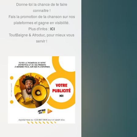
Donne-toi la chance de te faire
connaître !
Fais la promotion de ta chanson sur nos
plateformes et gagne en visibilité.
Plus d'infos :
ICI
ToutBaigne & Afroduc, pour mieux vous
servir !