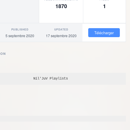
1870
1
PUBLISHED
UPDATED
OR
Télécharger
Baigne
5 septembre 2020
17 septembre 2020
ION
Nil'JuV
 Playlists