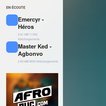
EN ÉCOUTE
Emercyr -
Héros
2.61 MB
11392
téléchargements
Master Ked -
Agbonvo
2.80 MB
8930 téléchargements