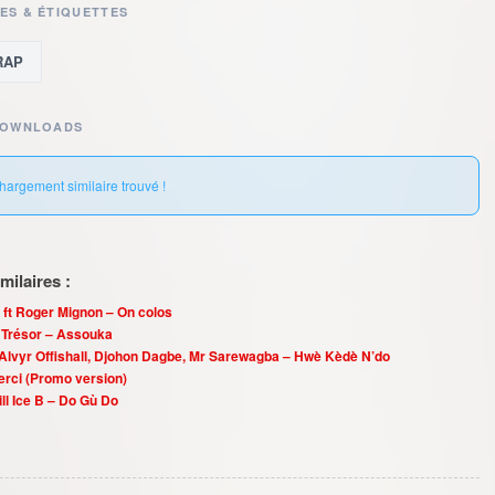
ES & ÉTIQUETTES
RAP
DOWNLOADS
hargement similaire trouvé !
ilaires :
 ft Roger Mignon – On colos
e Trésor – Assouka
ft Alvyr Offishall, Djohon Dagbe, Mr Sarewagba – Hwè Kèdè N’do
Merci (Promo version)
Will Ice B – Do Gù Do