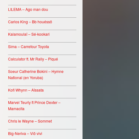
________________________________
LILEMA – Ago man dou
________________________________
Carlos King – Bb houéssô
________________________________
Kalamoulaï – Sé-kookari
________________________________
Sima – Carrefour Toyota
________________________________
Calculator ft. Mr Rally – Piqué
________________________________
Soeur Catherine Bokini – Hymne
National (en Yoruba)
________________________________
Kofi Whynn – Aïssata
________________________________
Marvel Teurly ft Prince Dexter –
Mamacita
________________________________
Chris le Wayne – Sommet
________________________________
Big-Neriva – Viô vivi