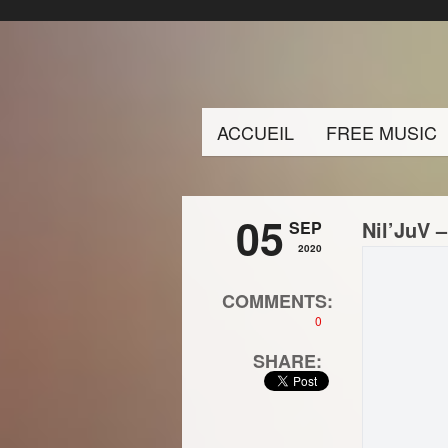
ACCUEIL
FREE MUSIC
05
Nil’JuV 
SEP
2020
COMMENTS:
0
SHARE: