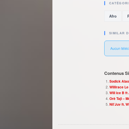
CATÉGORI
,
Afro
SIMILAR 
Aucun téléc
Contenus Sim
Sodick Alao
Willirace L
Will ice B 
Orè Taji – 
Nil’Juv ft. 