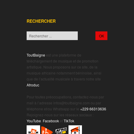
RECHERCHER
ToutBaigne
est une plateforme de
téléchargement de musique et de promotion
artistique. Nous proposons sur ce site, de la
musique africaine notamment béninoise, ainsi
que de l’actualité musicale à travers notre site
Afroduc
.
.
Pour toutes préoccupations, contactez-nous par
mail à l’adresse infos@toutbaigne.com ou par
téléphone et/ou Whatsapp sur le
+229 66313636
.
Rejoignez-nous sur les réseaux sociaux :
YouTube
,
Facebook
et
TikTok
.