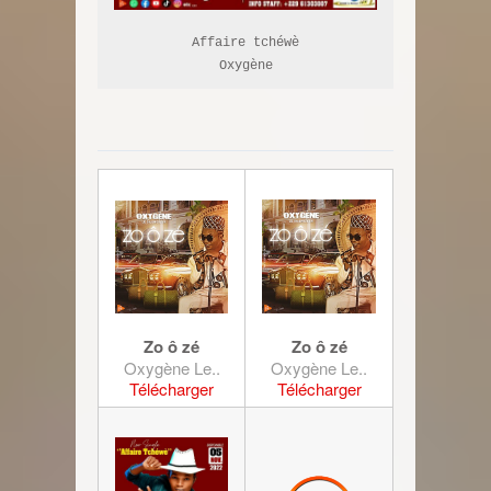
Affaire tchéwè

Oxygène
Zo ô zé
Zo ô zé
Oxygène Le..
Oxygène Le..
Télécharger
Télécharger