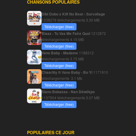
CHANSONS POPULAIRES
Dibi Dobo x Kiff No Beat - Survoltage
1238276 téléchargements
3.30 MB
Télécharger (free)
Blaaz - Tu Vas Me Faire Quoi
1212872
téléchargements
4.15 MB
Télécharger (free)
Vano Baby - Madame
1188312
téléchargements
3.75 MB
Télécharger (free)
Chaarlity ft Vano Baby - Bo Yi
1171910
téléchargements
3.1 Mb
Télécharger (free)
Siano Babassa - Nan Déwékpo
1137904 téléchargements
3.07 MB
Télécharger (free)
POPULAIRES CE JOUR