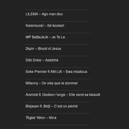
________________________________
LILEMA – Ago man dou
________________________________
Kalamoulaï – Sé-kookari
________________________________
WP BaBaJèJè – Je Te Le
________________________________
2kpin – Blood of Jesus
________________________________
Dibi Dobo – Assitché
________________________________
Soke Premier ft AM-LIX – Ewa miadoua
________________________________
Mifanny – On vise que le sommet
________________________________
Arsmick ft. Godson l’ange – Elle vend sa beauté
________________________________
Bisjasan ft. Bidji – C’est un péché
________________________________
Tôgbè Yéton – Nina
________________________________