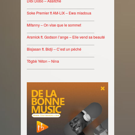
Dibi Dobo – Assitché
________________________________
Soke Premier ft AM-LIX – Ewa miadoua
________________________________
Mifanny – On vise que le sommet
________________________________
Arsmick ft. Godson l’ange – Elle vend sa beauté
________________________________
Bisjasan ft. Bidji – C’est un péché
________________________________
Tôgbè Yéton – Nina
________________________________