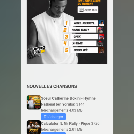
NOUVELLES CHANSONS
Soeur Catherine Bokini - Hymne
National (en Yoruba)
3144
téléchargements
4.03 MB
Télécharger
Calculator ft. Mr Rally - Piqué
3720
téléchargements
2.61 MB