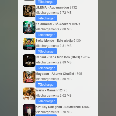
Télécharger
LILEMA - Ago man dou
9132
téléchargements
3.72 MB
Télécharger
Kalamoulaï - Sé-kookari
10971
téléchargements
2.88 MB
Télécharger
Swite Monde - Édjè gladja
9130
téléchargements
3.81 MB
Télécharger
Rahimi - Dans Mon Dos (DMD)
12814
téléchargements
2.89 MB
Télécharger
Mayasso - Akuntè Chalélé
15951
téléchargements
3.50 MB
Télécharger
Waris - Maman
12475
téléchargements
2.62 MB
Télécharger
Kiff Boy Solagnon - Souffrance
13669
téléchargements
3.70 MB