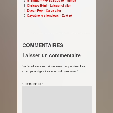
G-Emma ft WP BaBaJèJè – Simba
Christos Béni – Laisse toi aller
Ducan Pop – Ça va aller
Oxygène le silencieux – Zo ô zé
COMMENTAIRES
Laisser un commentaire
Votre adresse e-mail ne sera pas publiée.
Les
champs obligatoires sont indiqués avec
*
Commentaire
*