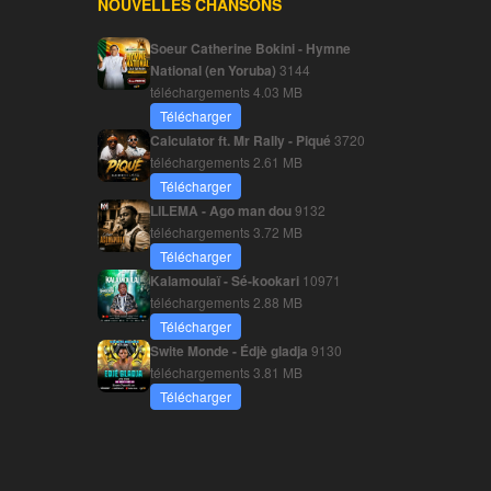
NOUVELLES CHANSONS
Soeur Catherine Bokini - Hymne
National (en Yoruba)
3144
téléchargements
4.03 MB
Télécharger
Calculator ft. Mr Rally - Piqué
3720
téléchargements
2.61 MB
Télécharger
LILEMA - Ago man dou
9132
téléchargements
3.72 MB
Télécharger
Kalamoulaï - Sé-kookari
10971
téléchargements
2.88 MB
Télécharger
Swite Monde - Édjè gladja
9130
téléchargements
3.81 MB
Télécharger