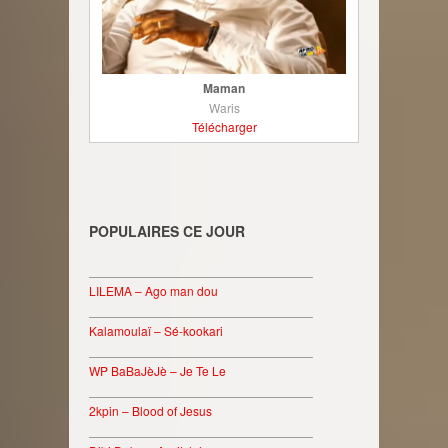
Maman
Waris
Télécharger
POPULAIRES CE JOUR
________________________________
LILEMA – Ago man dou
________________________________
Kalamoulaï – Sé-kookari
________________________________
WP BaBaJèJè – Je Te Le
________________________________
2kpin – Blood of Jesus
________________________________