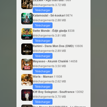
téléchargements
3.72 MB
Télécharger
Kalamoulaï - Sé-kookari
9874
téléchargements
2.88 MB
Télécharger
Swite Monde - Édjè gladja
8338
téléchargements
3.81 MB
Télécharger
Rahimi - Dans Mon Dos (DMD)
10606
téléchargements
2.89 MB
Télécharger
Mayasso - Akuntè Chalélé
14658
téléchargements
3.50 MB
Télécharger
Waris - Maman
11938
téléchargements
2.62 MB
Télécharger
Kiff Boy Solagnon - Souffrance
13092
téléchargements
3.70 MB
Télécharger
Ras Manga SHARIPUTRA - Le Chaman