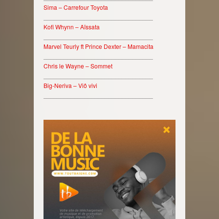
Sima – Carrefour Toyota
________________________________
Kofi Whynn – Aïssata
________________________________
Marvel Teurly ft Prince Dexter – Mamacita
________________________________
Chris le Wayne – Sommet
________________________________
Big-Neriva – Viô vivi
________________________________