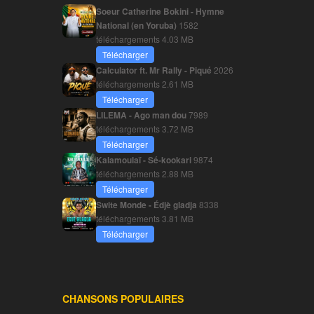
Soeur Catherine Bokini - Hymne
National (en Yoruba)
1582
téléchargements
4.03 MB
Télécharger
Calculator ft. Mr Rally - Piqué
2026
téléchargements
2.61 MB
Télécharger
LILEMA - Ago man dou
7989
téléchargements
3.72 MB
Télécharger
Kalamoulaï - Sé-kookari
9874
téléchargements
2.88 MB
Télécharger
Swite Monde - Édjè gladja
8338
téléchargements
3.81 MB
Télécharger
CHANSONS POPULAIRES