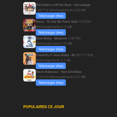
Dibi Dobo x Kiff No Beat - Survoltage
1237712 téléchargements
3.30 MB
Télécharger (free)
Blaaz - Tu Vas Me Faire Quoi
1212220
téléchargements
4.15 MB
Télécharger (free)
Vano Baby - Madame
1187700
téléchargements
3.75 MB
Télécharger (free)
Chaarlity ft Vano Baby - Bo Yi
1171258
téléchargements
3.1 Mb
Télécharger (free)
Siano Babassa - Nan Déwékpo
1137343 téléchargements
3.07 MB
Télécharger (free)
POPULAIRES CE JOUR
________________________________