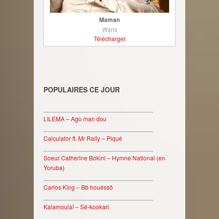
Maman
Waris
Télécharger
POPULAIRES CE JOUR
________________________________
LILEMA – Ago man dou
________________________________
Calculator ft. Mr Rally – Piqué
________________________________
Soeur Catherine Bokini – Hymne National (en
Yoruba)
________________________________
Carlos King – Bb houéssô
________________________________
Kalamoulaï – Sé-kookari
________________________________