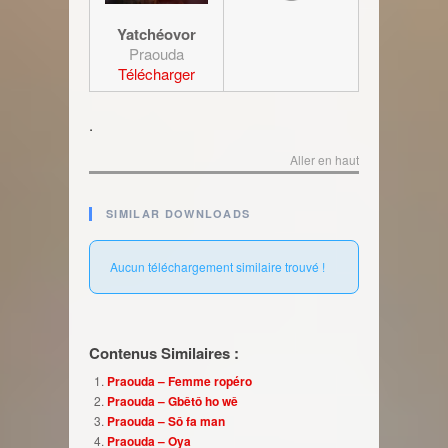
Yatchéovor
Praouda
Télécharger
.
Aller en haut
SIMILAR DOWNLOADS
Aucun téléchargement similaire trouvé !
Contenus Similaires :
Praouda – Femme ropéro
Praouda – Gbêtô ho wê
Praouda – Sô fa man
Praouda – Oya