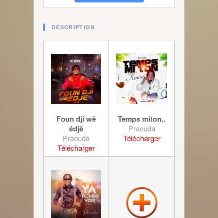
DESCRIPTION
Foun dji wê
Temps miton..
édjê
Praouda
Praouda
Télécharger
Télécharger