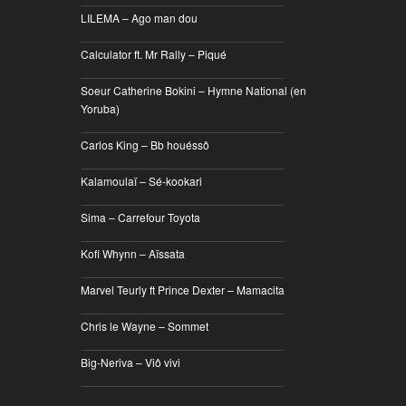
LILEMA – Ago man dou
________________________________
Calculator ft. Mr Rally – Piqué
________________________________
Soeur Catherine Bokini – Hymne National (en
Yoruba)
________________________________
Carlos King – Bb houéssô
________________________________
Kalamoulaï – Sé-kookari
________________________________
Sima – Carrefour Toyota
________________________________
Kofi Whynn – Aïssata
________________________________
Marvel Teurly ft Prince Dexter – Mamacita
________________________________
Chris le Wayne – Sommet
________________________________
Big-Neriva – Viô vivi
________________________________