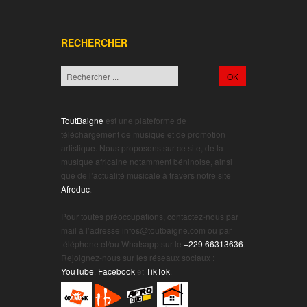
RECHERCHER
ToutBaigne
est une plateforme de
téléchargement de musique et de promotion
artistique. Nous proposons sur ce site, de la
musique africaine notamment béninoise, ainsi
que de l’actualité musicale à travers notre site
Afroduc
.
.
Pour toutes préoccupations, contactez-nous par
mail à l’adresse infos@toutbaigne.com ou par
téléphone et/ou Whatsapp sur le
+229 66313636
.
Rejoignez-nous sur les réseaux sociaux :
YouTube
,
Facebook
et
TikTok
.