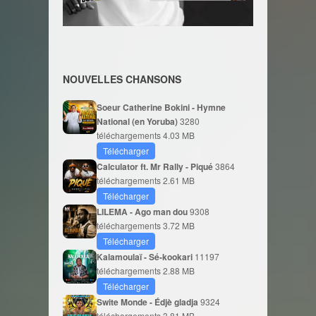
NOUVELLES CHANSONS
Soeur Catherine Bokini - Hymne
National (en Yoruba)
3280
téléchargements
4.03 MB
Télécharger
Calculator ft. Mr Rally - Piqué
3864
téléchargements
2.61 MB
Télécharger
LILEMA - Ago man dou
9308
téléchargements
3.72 MB
Télécharger
Kalamoulaï - Sé-kookari
11197
téléchargements
2.88 MB
Télécharger
Swite Monde - Édjè gladja
9324
téléchargements
3.81 MB