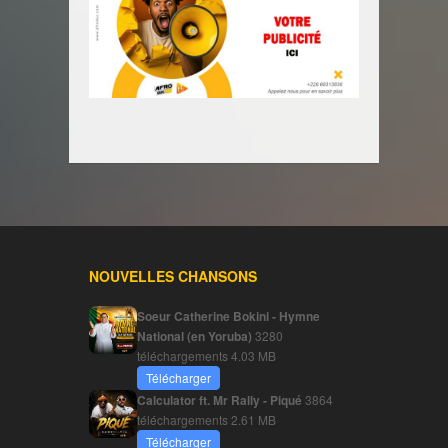
NOUVELLES CHANSONS
Soeur Catherine Bokini - Hymne
National (en Yoruba)
3280
téléchargements
4.03 MB
Télécharger
Calculator ft. Mr Rally - Piqué
3864
téléchargements
2.61 MB
Télécharger