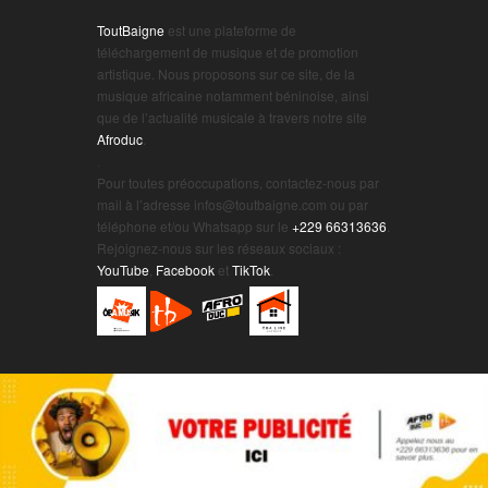
ToutBaigne
est une plateforme de
téléchargement de musique et de promotion
artistique. Nous proposons sur ce site, de la
musique africaine notamment béninoise, ainsi
que de l’actualité musicale à travers notre site
Afroduc
.
.
Pour toutes préoccupations, contactez-nous par
mail à l’adresse infos@toutbaigne.com ou par
téléphone et/ou Whatsapp sur le
+229 66313636
.
Rejoignez-nous sur les réseaux sociaux :
YouTube
,
Facebook
et
TikTok
.