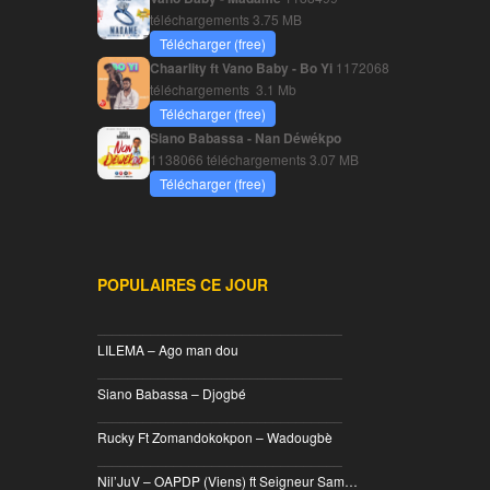
téléchargements
3.75 MB
Télécharger (free)
Chaarlity ft Vano Baby - Bo Yi
1172068
téléchargements
3.1 Mb
Télécharger (free)
Siano Babassa - Nan Déwékpo
1138066 téléchargements
3.07 MB
Télécharger (free)
POPULAIRES CE JOUR
________________________________
LILEMA – Ago man dou
________________________________
Siano Babassa – Djogbé
________________________________
Rucky Ft Zomandokokpon – Wadougbè
________________________________
Nil’JuV – OAPDP (Viens) ft Seigneur Sam…