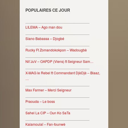
POPULAIRES CE JOUR
________________________________
LILEMA – Ago man dou
________________________________
Siano Babassa – Djogbé
________________________________
Rucky Ft Zomandokokpon – Wadougbè
________________________________
Nil’JuV – OAPDP (Viens) ft Seigneur Sam…
________________________________
X-MAG le Rebel ft Commandant DjèDjè – Blaaz,
…
________________________________
Max Farmer – Merci Seigneur
________________________________
Praouda – Le boss
________________________________
Sahel La CIP – Oun Ko SaTa
________________________________
Kalamoulaï – Fan-founwè