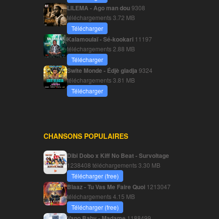
LILEMA - Ago man dou
9308
téléchargements
3.72 MB
Télécharger
Kalamoulaï - Sé-kookari
11197
téléchargements
2.88 MB
Télécharger
Swite Monde - Édjè gladja
9324
téléchargements
3.81 MB
Télécharger
CHANSONS POPULAIRES
Dibi Dobo x Kiff No Beat - Survoltage
1238408 téléchargements
3.30 MB
Télécharger (free)
Blaaz - Tu Vas Me Faire Quoi
1213047
téléchargements
4.15 MB
Télécharger (free)
Vano Baby - Madame
1188499