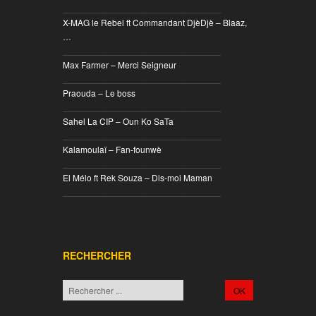
________________________________
X-MAG le Rebel ft Commandant DjèDjè – Blaaz,
…
________________________________
Max Farmer – Merci Seigneur
________________________________
Praouda – Le boss
________________________________
Sahel La CIP – Oun Ko SaTa
________________________________
Kalamoulaï – Fan-founwè
________________________________
El Mélo ft Rek Souza – Dis-moi Maman
________________________________
RECHERCHER