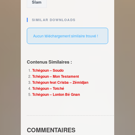
Slam
SIMILAR DOWNLOADS
Aucun téléchargement similaire trouvé !
Contenus Similaires :
Tchêgoun – Soudo
Tchêgoun – Mon Testament
Tchêgoun feat Crisba – Zémidjan
Tchêgoun – Totché
Tchêgoun – Lonlon Bé Gnan
COMMENTAIRES