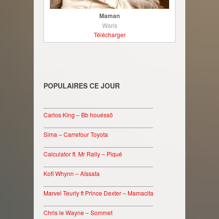
Maman
Waris
Télécharger
POPULAIRES CE JOUR
________________________________
Carlos King – Bb houéssô
________________________________
Sima – Carrefour Toyota
________________________________
Calculator ft. Mr Rally – Piqué
________________________________
Kofi Whynn – Aïssata
________________________________
Marvel Teurly ft Prince Dexter – Mamacita
________________________________
Chris le Wayne – Sommet