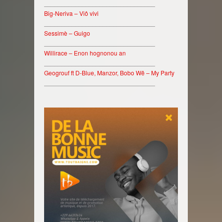
________________________________
Big-Neriva – Viô vivi
________________________________
Sessimè – Guigo
________________________________
Willirace – Enon hognonou an
________________________________
Geogrouf ft D-Blue, Manzor, Bobo Wê – My Party
________________________________