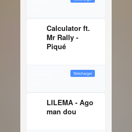
Audio
Calculator ft.
Mr Rally -
Piqué
2.61 MB
1894 Téléchargements
Télécharger
1 août 2026
Audio
LILEMA - Ago
man dou
3.72 MB
7785 Téléchargements