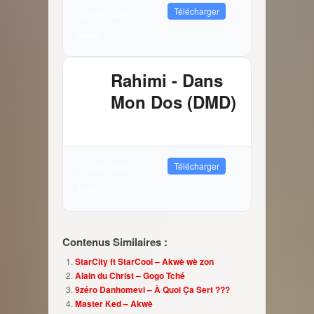
Télécharger
22 juillet 2026
Audio
Rahimi - Dans
Mon Dos (DMD)
2.89 MB
10442 Téléchargements
Télécharger
17 juillet 2026
Audio
Contenus Similaires :
StarCity ft StarCool – Akwè wè zon
Alain du Christ – Gogo Tché
9zéro Danhomevi – À Quoi Ça Sert ???
Master Ked – Akwè