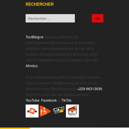
RECHERCHER
ToutBaigne
est une plateforme de
téléchargement de musique et de promotion
artistique. Nous proposons sur ce site, de la
musique africaine notamment béninoise, ainsi
que de l’actualité musicale à travers notre site
Afroduc
.
.
Pour toutes préoccupations, contactez-nous par
mail à l’adresse infos@toutbaigne.com ou par
téléphone et/ou Whatsapp sur le
+229 66313636
.
Rejoignez-nous sur les réseaux sociaux :
YouTube
,
Facebook
et
TikTok
.