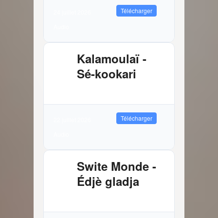
Télécharger
24 juillet 2026
Audio
Kalamoulaï -
Sé-kookari
2.88 MB
9648 Téléchargements
Télécharger
22 juillet 2026
Audio
Swite Monde -
Édjè gladja
3.81 MB
8157 Téléchargements