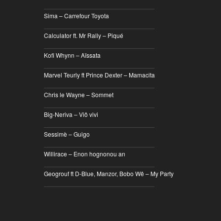
________________________________
Sima – Carrefour Toyota
________________________________
Calculator ft. Mr Rally – Piqué
________________________________
Kofi Whynn – Aïssata
________________________________
Marvel Teurly ft Prince Dexter – Mamacita
________________________________
Chris le Wayne – Sommet
________________________________
Big-Neriva – Viô vivi
________________________________
Sessimè – Guigo
________________________________
Willirace – Enon hognonou an
________________________________
Geogrouf ft D-Blue, Manzor, Bobo Wê – My Party
________________________________