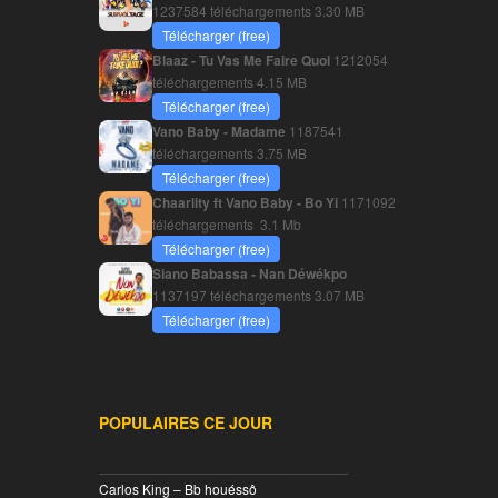
1237584 téléchargements
3.30 MB
Télécharger (free)
Blaaz - Tu Vas Me Faire Quoi
1212054
téléchargements
4.15 MB
Télécharger (free)
Vano Baby - Madame
1187541
téléchargements
3.75 MB
Télécharger (free)
Chaarlity ft Vano Baby - Bo Yi
1171092
téléchargements
3.1 Mb
Télécharger (free)
Siano Babassa - Nan Déwékpo
1137197 téléchargements
3.07 MB
Télécharger (free)
POPULAIRES CE JOUR
________________________________
Carlos King – Bb houéssô