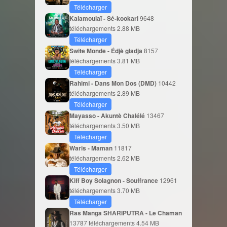
Télécharger
Kalamoulaï - Sé-kookari
9648
téléchargements
2.88 MB
Télécharger
Swite Monde - Édjè gladja
8157
téléchargements
3.81 MB
Télécharger
Rahimi - Dans Mon Dos (DMD)
10442
téléchargements
2.89 MB
Télécharger
Mayasso - Akuntè Chalélé
13467
téléchargements
3.50 MB
Télécharger
Waris - Maman
11817
téléchargements
2.62 MB
Télécharger
Kiff Boy Solagnon - Souffrance
12961
téléchargements
3.70 MB
Télécharger
Ras Manga SHARIPUTRA - Le Chaman
13787 téléchargements
4.54 MB