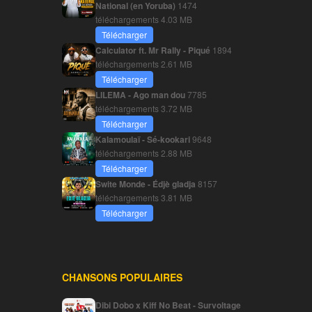
National (en Yoruba)
1474
téléchargements
4.03 MB
Télécharger
Calculator ft. Mr Rally - Piqué
1894
téléchargements
2.61 MB
Télécharger
LILEMA - Ago man dou
7785
téléchargements
3.72 MB
Télécharger
Kalamoulaï - Sé-kookari
9648
téléchargements
2.88 MB
Télécharger
Swite Monde - Édjè gladja
8157
téléchargements
3.81 MB
Télécharger
CHANSONS POPULAIRES
Dibi Dobo x Kiff No Beat - Survoltage