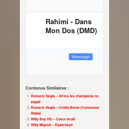
Audio
Rahimi - Dans
Mon Dos (DMD)
2.89 MB
11106 Téléchargements
Télécharger
17 juillet 2026
Audio
Contenus Similaires :
Romaric Sêgla – Africa les champions no
zappé
Romaric Sêgla – Celtiis Bénin (Connexion
Waba)
Willy Boy HD – Coeur brulé
Willy Mignon – Kpatchayé