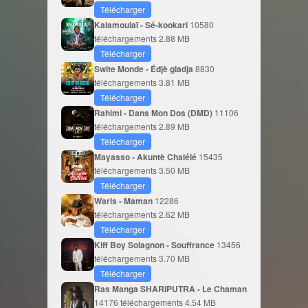
Télécharger
Kalamoulaï - Sé-kookari
10580
téléchargements
2.88 MB
Télécharger
Swite Monde - Édjè gladja
8830
téléchargements
3.81 MB
Télécharger
Rahimi - Dans Mon Dos (DMD)
11106
téléchargements
2.89 MB
Télécharger
Mayasso - Akuntè Chalélé
15435
téléchargements
3.50 MB
Télécharger
Waris - Maman
12286
téléchargements
2.62 MB
Télécharger
Kiff Boy Solagnon - Souffrance
13456
téléchargements
3.70 MB
Télécharger
Ras Manga SHARIPUTRA - Le Chaman
14176 téléchargements
4.54 MB