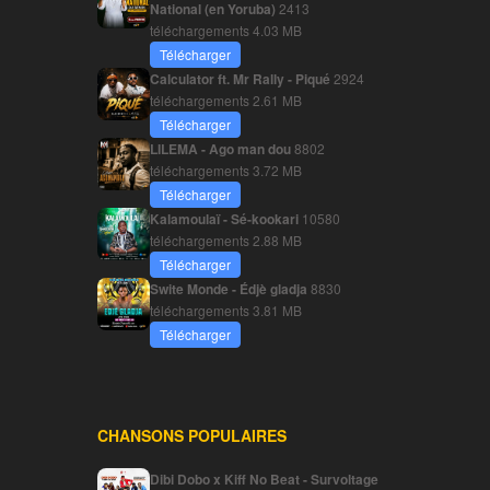
National (en Yoruba)
2413
téléchargements
4.03 MB
Télécharger
Calculator ft. Mr Rally - Piqué
2924
téléchargements
2.61 MB
Télécharger
LILEMA - Ago man dou
8802
téléchargements
3.72 MB
Télécharger
Kalamoulaï - Sé-kookari
10580
téléchargements
2.88 MB
Télécharger
Swite Monde - Édjè gladja
8830
téléchargements
3.81 MB
Télécharger
CHANSONS POPULAIRES
Dibi Dobo x Kiff No Beat - Survoltage