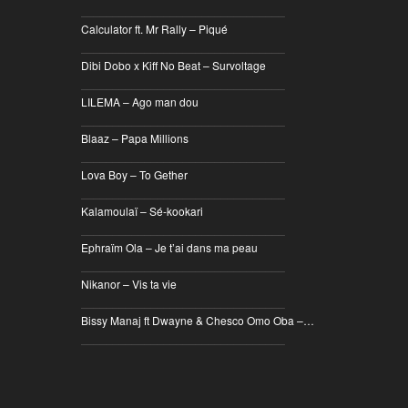
________________________________
Calculator ft. Mr Rally – Piqué
________________________________
Dibi Dobo x Kiff No Beat – Survoltage
________________________________
LILEMA – Ago man dou
________________________________
Blaaz – Papa Millions
________________________________
Lova Boy – To Gether
________________________________
Kalamoulaï – Sé-kookari
________________________________
Ephraïm Ola – Je t’ai dans ma peau
________________________________
Nikanor – Vis ta vie
________________________________
Bissy Manaj ft Dwayne & Chesco Omo Oba –…
________________________________