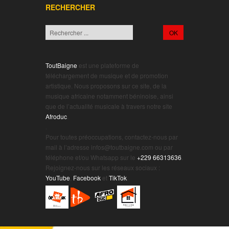
RECHERCHER
ToutBaigne
est une plateforme de
téléchargement de musique et de promotion
artistique. Nous proposons sur ce site, de la
musique africaine notamment béninoise, ainsi
que de l’actualité musicale à travers notre site
Afroduc
.
.
Pour toutes préoccupations, contactez-nous par
mail à l’adresse infos@toutbaigne.com ou par
téléphone et/ou Whatsapp sur le
+229 66313636
.
Rejoignez-nous sur les réseaux sociaux :
YouTube
,
Facebook
et
TikTok
.