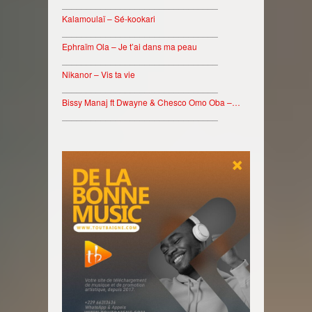
________________________________
Kalamoulaï – Sé-kookari
________________________________
Ephraïm Ola – Je t’ai dans ma peau
________________________________
Nikanor – Vis ta vie
________________________________
Bissy Manaj ft Dwayne & Chesco Omo Oba –…
________________________________