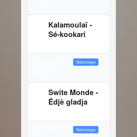
Audio
Kalamoulaï -
Sé-kookari
2.88 MB
10580 Téléchargements
Télécharger
22 juillet 2026
Audio
Swite Monde -
Édjè gladja
3.81 MB
8830 Téléchargements
Télécharger
22 juillet 2026