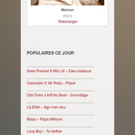
Maman
Waris
Télécharger
POPULAIRES CE JOUR
________________________________
Soke Premier ft AM-LIX – Ewa miadoua
________________________________
Calculator ft. Mr Rally – Piqué
________________________________
Dibi Dobo x Kiff No Beat – Survoltage
________________________________
LILEMA – Ago man dou
________________________________
Blaaz – Papa Millions
________________________________
Lova Boy – To Gether