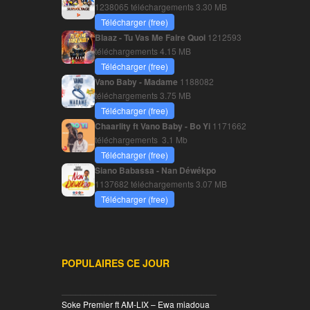
1238065 téléchargements
3.30 MB
Télécharger (free)
Blaaz - Tu Vas Me Faire Quoi
1212593
téléchargements
4.15 MB
Télécharger (free)
Vano Baby - Madame
1188082
téléchargements
3.75 MB
Télécharger (free)
Chaarlity ft Vano Baby - Bo Yi
1171662
téléchargements
3.1 Mb
Télécharger (free)
Siano Babassa - Nan Déwékpo
1137682 téléchargements
3.07 MB
Télécharger (free)
POPULAIRES CE JOUR
________________________________
Soke Premier ft AM-LIX – Ewa miadoua