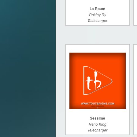
La Route
Rokiny Ry
Télécharger
Sessimè
Reno King
Télécharger