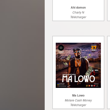
Ahi domon
Charly N
Télécharger
Ma Lowo
Molare Cash Money
Télécharger