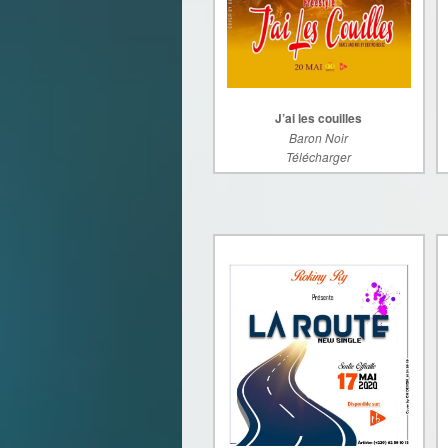
J’ai les couilles
Baron Noir
Télécharger