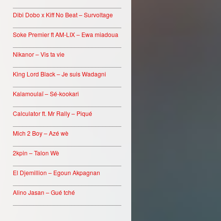
________________________________
Dibi Dobo x Kiff No Beat – Survoltage
________________________________
Soke Premier ft AM-LIX – Ewa miadoua
________________________________
Nikanor – Vis ta vie
________________________________
King Lord Black – Je suis Wadagni
________________________________
Kalamoulaï – Sé-kookari
________________________________
Calculator ft. Mr Rally – Piqué
________________________________
Mich 2 Boy – Azé wè
________________________________
2kpin – Talon Wè
________________________________
El Djemillion – Egoun Akpagnan
________________________________
Alino Jasan – Gué tché
________________________________