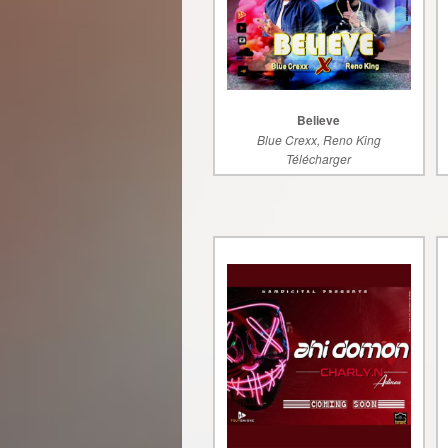
Believe
Blue Crexx, Reno King
Télécharger