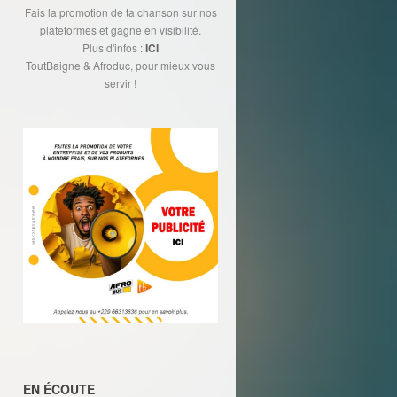
Fais la promotion de ta chanson sur nos
plateformes et gagne en visibilité.
Plus d'infos :
ICI
ToutBaigne & Afroduc, pour mieux vous
servir !
EN ÉCOUTE