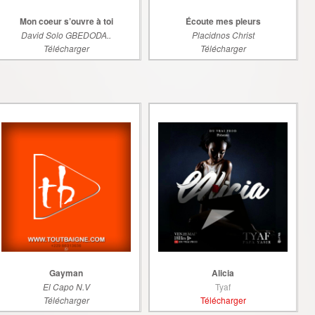
Mon coeur s’ouvre à toi
Écoute mes pleurs
David Solo GBEDODA..
Placidnos Christ
Télécharger
Télécharger
Gayman
Alicia
El Capo N.V
Tyaf
Télécharger
Télécharger