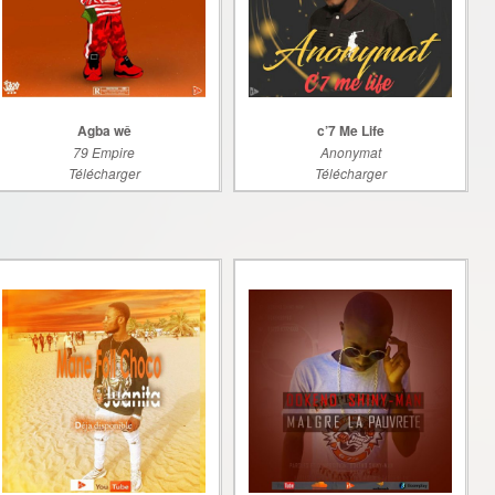
Agba wê
c’7 Me Life
79 Empire
Anonymat
Télécharger
Télécharger