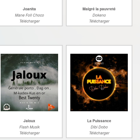
Joanita
Malgré la pauvreté
Mane Foll Choco
Dokeno
Télécharger
Télécharger
Jaloux
La Puissance
Flash Musik
Dibi Dobo
Télécharger
Télécharger