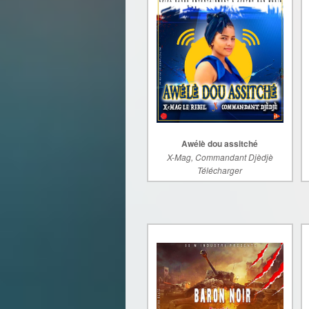
Awélè dou assitché
X-Mag, Commandant Djèdjè
Télécharger