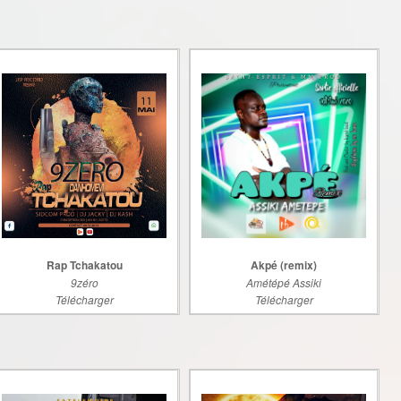
Rap Tchakatou
Akpé (remix)
9zéro
Amétépé Assiki
Télécharger
Télécharger