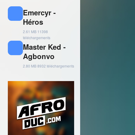
Emercyr -
Héros
2.61 MB
11398
téléchargements
Master Ked -
Agbonvo
2.80 MB
8932 téléchargements