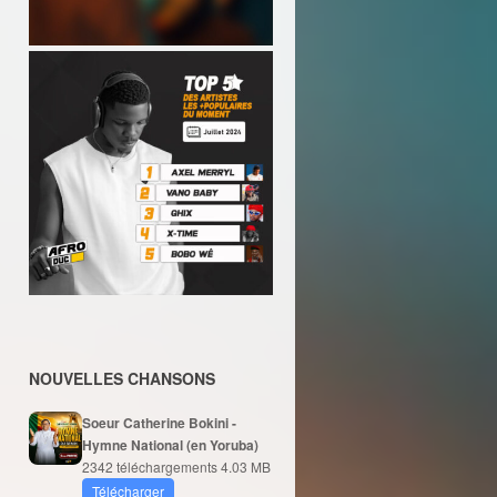
NOUVELLES CHANSONS
Soeur Catherine Bokini -
Hymne National (en Yoruba)
2342 téléchargements
4.03 MB
Télécharger