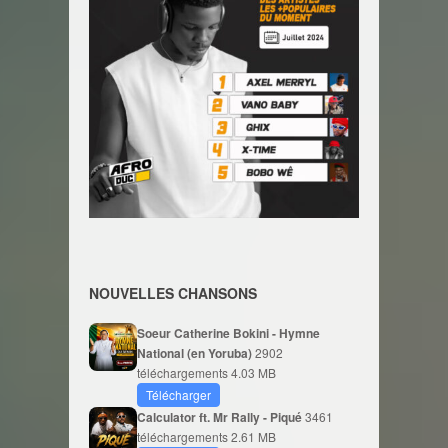
NOUVELLES CHANSONS
Soeur Catherine Bokini - Hymne
National (en Yoruba)
2902
téléchargements
4.03 MB
Télécharger
Calculator ft. Mr Rally - Piqué
3461
téléchargements
2.61 MB