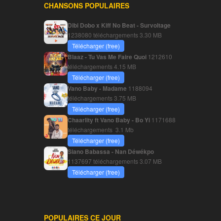
CHANSONS POPULAIRES
Dibi Dobo x Kiff No Beat - Survoltage
1238080 téléchargements
3.30 MB
Télécharger (free)
Blaaz - Tu Vas Me Faire Quoi
1212610
téléchargements
4.15 MB
Télécharger (free)
Vano Baby - Madame
1188094
téléchargements
3.75 MB
Télécharger (free)
Chaarlity ft Vano Baby - Bo Yi
1171688
téléchargements
3.1 Mb
Télécharger (free)
Siano Babassa - Nan Déwékpo
1137697 téléchargements
3.07 MB
Télécharger (free)
POPULAIRES CE JOUR