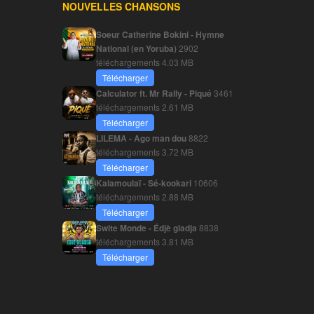
NOUVELLES CHANSONS
Soeur Catherine Bokini - Hymne
National (en Yoruba)
2902
téléchargements
4.03 MB
Télécharger
Calculator ft. Mr Rally - Piqué
3461
téléchargements
2.61 MB
Télécharger
LILEMA - Ago man dou
8822
téléchargements
3.72 MB
Télécharger
Kalamoulaï - Sé-kookari
10606
téléchargements
2.88 MB
Télécharger
Swite Monde - Édjè gladja
8838
téléchargements
3.81 MB
Télécharger