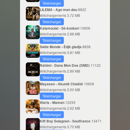
Télécharger
LILEMA - Ago man dou
8822
téléchargements
3.72 MB
Télécharger
Kalamoulaï - Sé-kookari
10606
téléchargements
2.88 MB
Télécharger
Swite Monde - Édjè gladja
8838
téléchargements
3.81 MB
Télécharger
Rahimi - Dans Mon Dos (DMD)
11122
téléchargements
2.89 MB
Télécharger
Mayasso - Akuntè Chalélé
15609
téléchargements
3.50 MB
Télécharger
Waris - Maman
12293
téléchargements
2.62 MB
Télécharger
Kiff Boy Solagnon - Souffrance
13471
téléchargements
3.70 MB