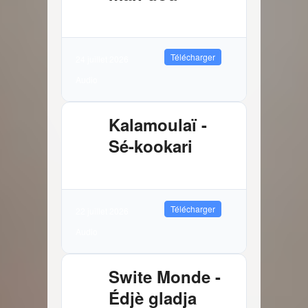
3.72 MB
8822 Téléchargements
Télécharger
24 juillet 2026
Audio
Kalamoulaï -
Sé-kookari
2.88 MB
10606 Téléchargements
Télécharger
22 juillet 2026
Audio
Swite Monde -
Édjè gladja