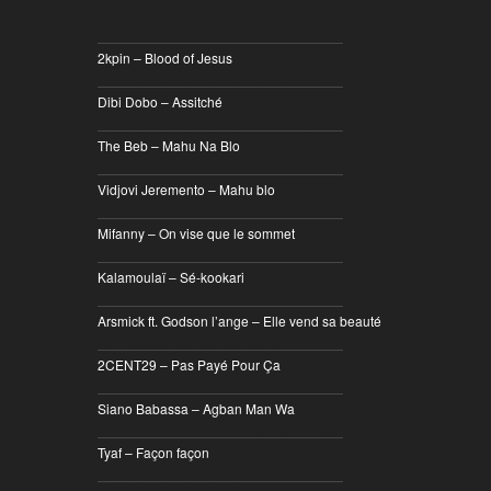
________________________________
2kpin – Blood of Jesus
________________________________
Dibi Dobo – Assitché
________________________________
The Beb – Mahu Na Blo
________________________________
Vidjovi Jeremento – Mahu blo
________________________________
Mifanny – On vise que le sommet
________________________________
Kalamoulaï – Sé-kookari
________________________________
Arsmick ft. Godson l’ange – Elle vend sa beauté
________________________________
2CENT29 – Pas Payé Pour Ça
________________________________
Siano Babassa – Agban Man Wa
________________________________
Tyaf – Façon façon
________________________________