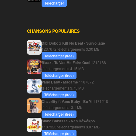
Télécharger
CHANSONS POPULAIRES
Dibi Dobo x Kiff No Beat - Survoltage
1237672 téléchargements
3.30 MB
Télécharger (free)
Blaaz - Tu Vas Me Faire Quoi
1212188
téléchargements
4.15 MB
Télécharger (free)
Vano Baby - Madame
1187672
téléchargements
3.75 MB
Télécharger (free)
Chaarlity ft Vano Baby - Bo Yi
1171218
téléchargements
3.1 Mb
Télécharger (free)
Siano Babassa - Nan Déwékpo
1137323 téléchargements
3.07 MB
Télécharger (free)