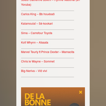
Yoruba)
________________________________
Carlos King – Bb houéssô
________________________________
Kalamoulaï – Sé-kookari
________________________________
Sima – Carrefour Toyota
________________________________
Kofi Whynn – Aïssata
________________________________
Marvel Teurly ft Prince Dexter – Mamacita
________________________________
Chris le Wayne – Sommet
________________________________
Big-Neriva – Viô vivi
________________________________