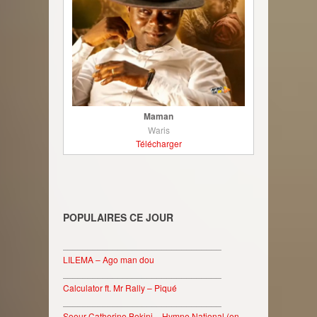
Maman
Waris
Télécharger
POPULAIRES CE JOUR
________________________________
LILEMA – Ago man dou
________________________________
Calculator ft. Mr Rally – Piqué
________________________________
Soeur Catherine Bokini – Hymne National (en