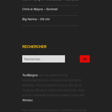
________________________________
Chris le Wayne – Sommet
________________________________
Big-Neriva – Viô vivi
________________________________
RECHERCHER
ToutBaigne
est une plateforme de
téléchargement de musique et de promotion
artistique. Nous proposons sur ce site, de la
musique africaine notamment béninoise, ainsi
que de l’actualité musicale à travers notre site
Afroduc
.
.
Pour toutes préoccupations, contactez-nous par