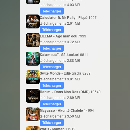
téléchargements
4.03 MB
Télécharger
Calculator ft. Mr Rally - Piqué
1997
téléchargements
2.61 MB
Télécharger
LILEMA - Ago man dou
7933
téléchargements
3.72 MB
Télécharger
Kalamoulaï - Sé-kookari
9811
téléchargements
2.88 MB
Télécharger
Swite Monde - Édjè gladja
8289
téléchargements
3.81 MB
Télécharger
Rahimi - Dans Mon Dos (DMD)
10549
téléchargements
2.89 MB
Télécharger
Mayasso - Akuntè Chalélé
14604
téléchargements
3.50 MB
Télécharger
Waris - Maman
11912