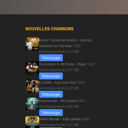
NOUVELLES CHANSONS
Soeur Catherine Bokini - Hymne
National (en Yoruba)
1556
téléchargements
4.03 MB
Télécharger
Calculator ft. Mr Rally - Piqué
1997
téléchargements
2.61 MB
Télécharger
LILEMA - Ago man dou
7933
téléchargements
3.72 MB
Télécharger
Kalamoulaï - Sé-kookari
9811
téléchargements
2.88 MB
Télécharger
Swite Monde - Édjè gladja
8289
téléchargements
3.81 MB