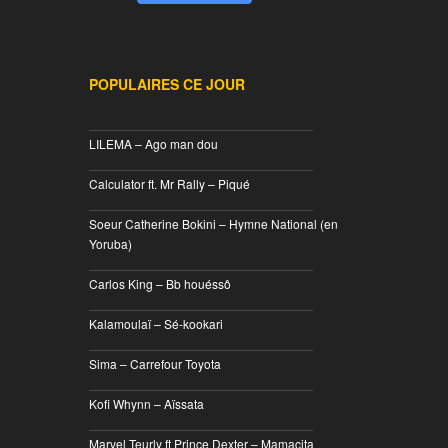
POPULAIRES CE JOUR
________________________________
LILEMA – Ago man dou
________________________________
Calculator ft. Mr Rally – Piqué
________________________________
Soeur Catherine Bokini – Hymne National (en
Yoruba)
________________________________
Carlos King – Bb houéssô
________________________________
Kalamoulaï – Sé-kookari
________________________________
Sima – Carrefour Toyota
________________________________
Kofi Whynn – Aïssata
________________________________
Marvel Teurly ft Prince Dexter – Mamacita