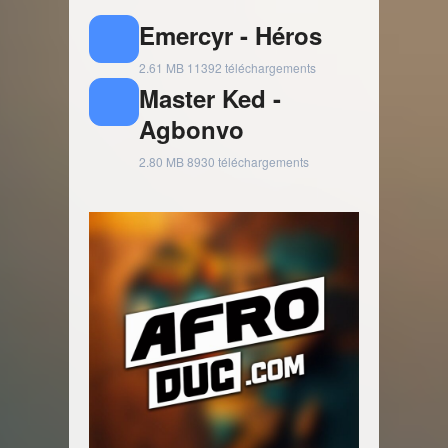
Emercyr - Héros
2.61 MB
11392 téléchargements
Master Ked -
Agbonvo
2.80 MB
8930 téléchargements