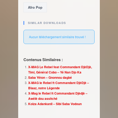
Afro Pop
SIMILAR DOWNLOADS
Aucun téléchargement similaire trouvé !
Contenus Similaires :
X-MAG Le Rebel feat Commandant DjèDjè,
Timi, Général Cobo – Yé Nan Djo Ka
Saba Yéton – Gnonnou dagbé
X-MAG le Rebel ft Commandant DjèDjè –
Blaaz, notre Légende
X-Mag le Rebel ft Commandant Djèdjè –
Awélè dou assitché
Kolza Adankanli – Sibi Saba Vodoun