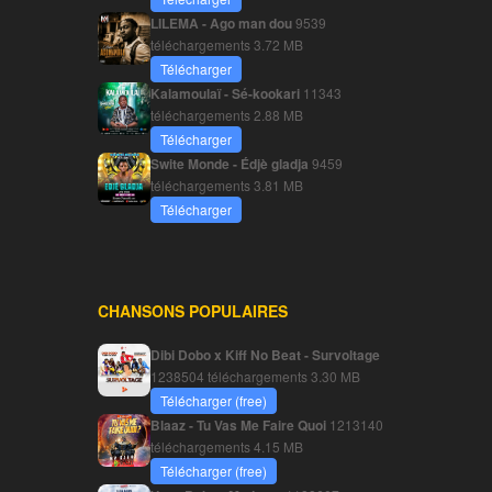
LILEMA - Ago man dou
9539
téléchargements
3.72 MB
Télécharger
Kalamoulaï - Sé-kookari
11343
téléchargements
2.88 MB
Télécharger
Swite Monde - Édjè gladja
9459
téléchargements
3.81 MB
Télécharger
CHANSONS POPULAIRES
Dibi Dobo x Kiff No Beat - Survoltage
1238504 téléchargements
3.30 MB
Télécharger (free)
Blaaz - Tu Vas Me Faire Quoi
1213140
téléchargements
4.15 MB
Télécharger (free)