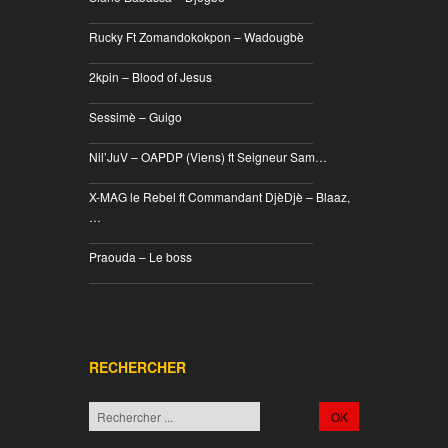
________________________________
Rucky Ft Zomandokokpon – Wadougbè
________________________________
2kpin – Blood of Jesus
________________________________
Sessimè – Guigo
________________________________
Nil’JuV – OAPDP (Viens) ft Seigneur Sam…
________________________________
X-MAG le Rebel ft Commandant DjèDjè – Blaaz,
…
________________________________
Praouda – Le boss
________________________________
RECHERCHER