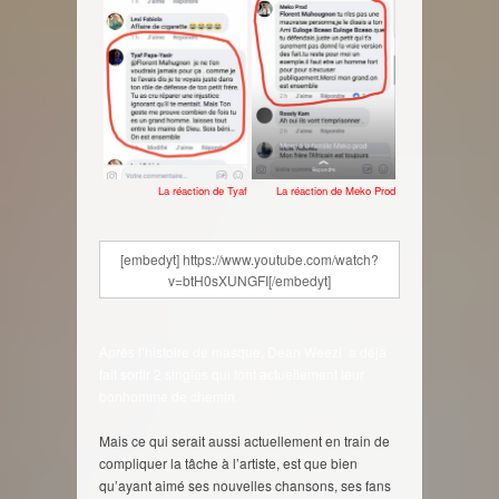
La réaction de Tyaf
La réaction de Meko Prod
[embedyt] https://www.youtube.com/watch?
v=btH0sXUNGFI[/embedyt]
Après l’histoire de masque, Dean Weezi a déjà
fait sortir 2 singles qui font actuellement leur
bonhomme de chemin.
Mais ce qui serait aussi actuellement en train de
compliquer la tâche à l’artiste, est que bien
qu’ayant aimé ses nouvelles chansons, ses fans