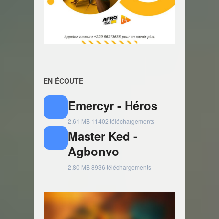
EN ÉCOUTE
Emercyr - Héros
2.61 MB
11402 téléchargements
Master Ked -
Agbonvo
2.80 MB
8936 téléchargements