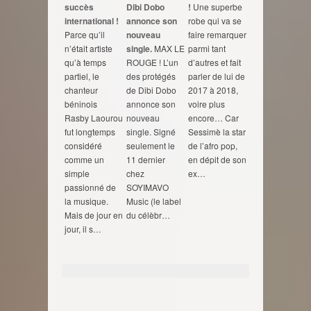
succès
Dibi Dobo
!
Une superbe
international !
annonce son
robe qui va se
Parce qu’il
nouveau
faire remarquer
n’était artiste
single.
MAX LE
parmi tant
qu’à temps
ROUGE ! L’un
d’autres et fait
partiel, le
des protégés
parler de lui de
chanteur
de Dibi Dobo
2017 à 2018,
béninois
annonce son
voire plus
Rasby Laourou
nouveau
encore… Car
fut longtemps
single. Signé
Sessimè la star
considéré
seulement le
de l’afro pop,
comme un
11 dernier
en dépit de son
simple
chez
ex…
passionné de
SOYIMAVO
la musique.
Music (le label
Mais de jour en
du célèbr…
jour, il s…