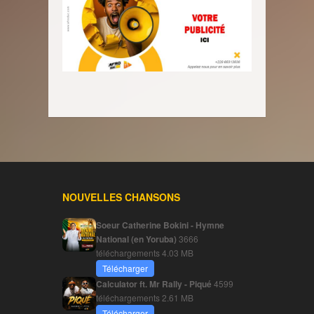
NOUVELLES CHANSONS
Soeur Catherine Bokini - Hymne
National (en Yoruba)
3666
téléchargements
4.03 MB
Télécharger
Calculator ft. Mr Rally - Piqué
4599
téléchargements
2.61 MB
Télécharger