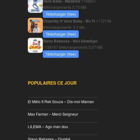
Vano Baby - Madame
1188607
téléchargements
3.75 MB
Télécharger (free)
Chaarlity ft Vano Baby - Bo Yi
1172158
téléchargements
3.1 Mb
Télécharger (free)
Siano Babassa - Nan Déwékpo
1138157 téléchargements
3.07 MB
Télécharger (free)
POPULAIRES CE JOUR
________________________________
El Mélo ft Rek Souza – Dis-moi Maman
________________________________
Max Farmer – Merci Seigneur
________________________________
LILEMA – Ago man dou
________________________________
Siano Babassa – Djogbé