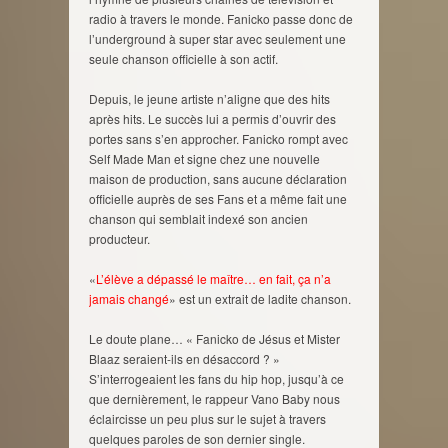
radio à travers le monde. Fanicko passe donc de
l’underground à super star avec seulement une
seule chanson officielle à son actif.
Depuis, le jeune artiste n’aligne que des hits
après hits. Le succès lui a permis d’ouvrir des
portes sans s’en approcher. Fanicko rompt avec
Self Made Man et signe chez une nouvelle
maison de production, sans aucune déclaration
officielle auprès de ses Fans et a même fait une
chanson qui semblait indexé son ancien
producteur.
«
L’élève a dépassé le maître… en fait, ça n’a
jamais changé
» est un extrait de ladite chanson.
Le doute plane… « Fanicko de Jésus et Mister
Blaaz seraient-ils en désaccord ? »
S’interrogeaient les fans du hip hop, jusqu’à ce
que dernièrement, le rappeur Vano Baby nous
éclaircisse un peu plus sur le sujet à travers
quelques paroles de son dernier single.