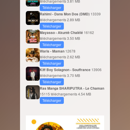
téléchargements
3.81 MB
Télécharger
Rahimi - Dans Mon Dos (DMD)
13339
téléchargements
2.89 MB
Télécharger
Mayasso - Akuntè Chalélé
16162
téléchargements
3.50 MB
Télécharger
Waris - Maman
12678
téléchargements
2.62 MB
Télécharger
Kiff Boy Solagnon - Souffrance
13906
téléchargements
3.70 MB
Télécharger
Ras Manga SHARIPUTRA - Le Chaman
15115 téléchargements
4.54 MB
Télécharger