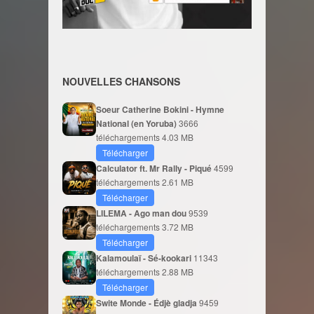
NOUVELLES CHANSONS
Soeur Catherine Bokini - Hymne
National (en Yoruba)
3666
téléchargements
4.03 MB
Télécharger
Calculator ft. Mr Rally - Piqué
4599
téléchargements
2.61 MB
Télécharger
LILEMA - Ago man dou
9539
téléchargements
3.72 MB
Télécharger
Kalamoulaï - Sé-kookari
11343
téléchargements
2.88 MB
Télécharger
Swite Monde - Édjè gladja
9459