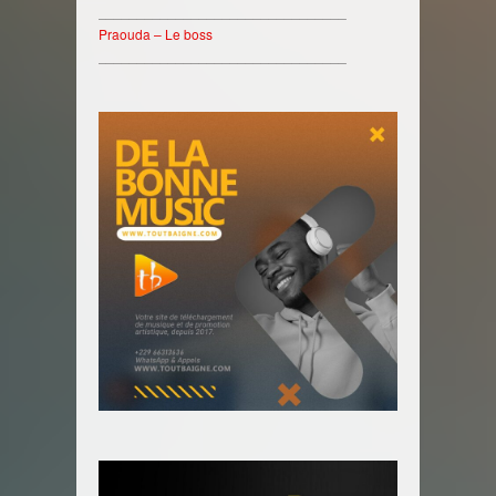
________________________________
Praouda – Le boss
________________________________