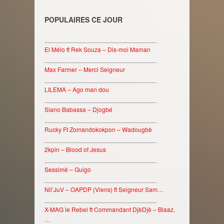
POPULAIRES CE JOUR
________________________________
El Mélo ft Rek Souza – Dis-moi Maman
________________________________
Max Farmer – Merci Seigneur
________________________________
LILEMA – Ago man dou
________________________________
Siano Babassa – Djogbé
________________________________
Rucky Ft Zomandokokpon – Wadougbè
________________________________
2kpin – Blood of Jesus
________________________________
Sessimè – Guigo
________________________________
Nil’JuV – OAPDP (Viens) ft Seigneur Sam…
________________________________
X-MAG le Rebel ft Commandant DjèDjè – Blaaz,
…