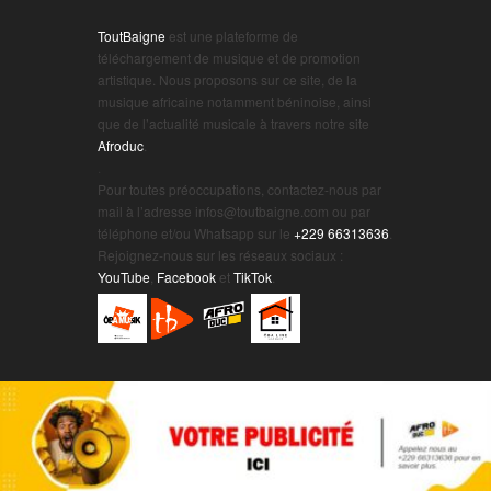
ToutBaigne
est une plateforme de
téléchargement de musique et de promotion
artistique. Nous proposons sur ce site, de la
musique africaine notamment béninoise, ainsi
que de l’actualité musicale à travers notre site
Afroduc
.
.
Pour toutes préoccupations, contactez-nous par
mail à l’adresse infos@toutbaigne.com ou par
téléphone et/ou Whatsapp sur le
+229 66313636
.
Rejoignez-nous sur les réseaux sociaux :
YouTube
,
Facebook
et
TikTok
.