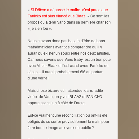
«
Si l’élève a dépassé le maitre, c’est parce que
Fanicko est plus élancé que Blaaz.
» Ce sont les
propos qu’a tenu Vano dans sa dernière chanson
« je s’en fou ».
Nous n’avons donc pas besoin d’être de bons
mathématiciens avant de comprendre qu’il y
aurait pu exister un souci entre nos deux artistes.
Car nous savons que Vano Baby est un bon pote
avec Mister Blaaz et l’est aussi avec Fanicko de
Jésus… Il aurait probablement été au parfum
d’une vérité !
Mais chose bizarre et inattendue, dans ladite
vidéo de Vano, on y voit BLAAZ et FANICKO
apparaissant l’un à côté de l’autre.
Est-ce vraiment une réconciliation ou ont-ils été
obligés de se serrer provisoirement la main pour
faire bonne image aux yeux du public ?